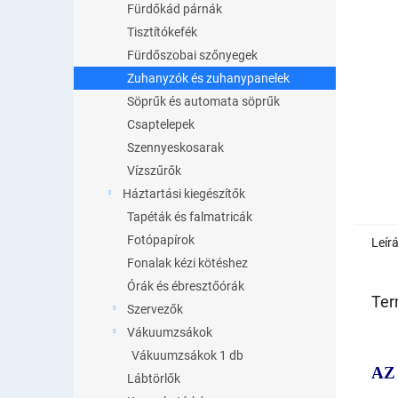
Fürdőkád párnák
Tisztítókefék
Fürdőszobai szőnyegek
Zuhanyzók és zuhanypanelek
Söprűk és automata söprűk
Csaptelepek
Szennyeskosarak
Vízszűrők
Háztartási kiegészítők
Tapéták és falmatricák
Fotópapírok
Leír
Fonalak kézi kötéshez
Órák és ébresztőórák
Ter
Szervezők
Vákuumzsákok
Vákuumzsákok 1 db
AZ
Lábtörlők