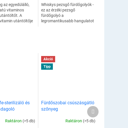
g az egyedülálló,
Whiskys pezsgő fürdőgolyók -
latú vitaminos
ez az érzéki pezsgő
utántöltőt. A
fürdőgolyó a
vitamin utántöltője
legromantikusabb hangulatot
 tetején található.
idézi elő. Adjon
zetételének
rózsaszirmokat a fürdőjéhez,
ően...
és élje át a
legromantikusabb,...
Akció
Tipp
e-sterilizáló és
Fürdőszobai csúszásgátló
Következő
adagoló
szőnyeg
termék
Raktáron
(>5 db)
Raktáron
(>5 db)