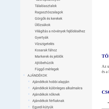
Tálalóasztalok
Ragasztószalagok
Görgők és kerekek
Ülőzsákok
Világítás a növények fejlődéséhez
Gyertyák
Vízszigetelés
Kosarak fához
TÖ
Markerek és jelölők
Ajtóbehúzók
Az u
Függő mérlegek
és a
AJÁNDÉKOK
Ajándékok hobbi alapján
Ajándékok különleges alkalmakra
CS
Ajándékok nőknek
Ajándékok férfiaknak
Egyedi kütyük