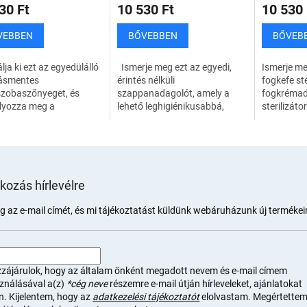
30 Ft
10 530 Ft
10 530 
VEBBEN
BŐVEBBEN
BŐVEB
ja ki ezt az egyedülálló
Ismerje meg ezt az egyedi,
Ismerje me
ásmentes
érintés nélküli
fogkefe ste
szobaszőnyeget, és
szappanadagolót, amely a
fogkrémad
lyozza meg a
lehető leghigiénikusabbá,
sterilizáto
szobában történő
kényelmesebbé és gyorsabbá
hatékony 
et vagy csúszásokat.
teszi a kézmosást. Érzékeny
gyorsan é
új csúszásgátló
érzékelőjének...
használata
zőnyeg...
tkozás hírlevélre
 az e-mail címét, és mi tájékoztatást küldünk webáruházunk új termékeir
zájárulok, hogy az általam önként megadott nevem és e-mail címem
sználásával a(z)
*cég neve
részemre e-mail útján hírleveleket, ajánlatokat
n. Kijelentem, hogy az
adatkezelési tájékoztatót
elolvastam. Megértettem