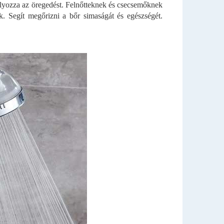
kadályozza az öregedést. Felnőtteknek és csecsemőknek
. Segít megőrizni a bőr simaságát és egészségét.