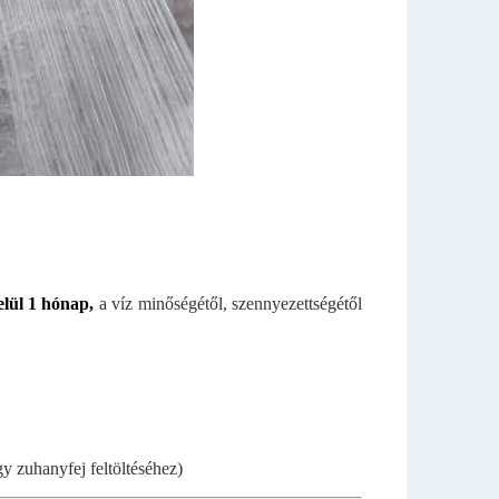
lül 1 hónap,
a víz minőségétől, szennyezettségétől
gy zuhanyfej feltöltéséhez)