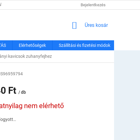
TÁJÉKOZTATÓ
SZÁLLÍTÁSI ÉS FIZETÉSI MÓDOK
Bejelentkezés
REKLAMÁCIÓK É
KOSÁR
Üres kosár
TÁS
Elérhetőségek
Szállítási és fizetési módok
ányi kavicsok zuhanyfejhez
DS96959794
40 Ft
/ db
:
natnyilag nem elérhető
lfogyott…