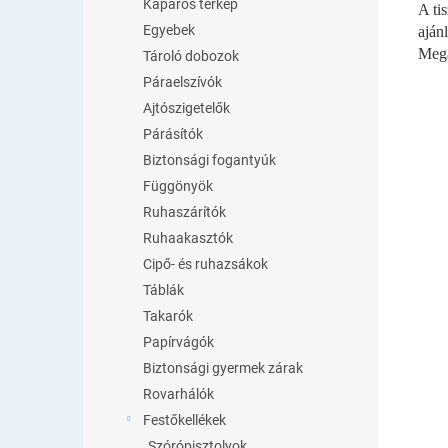
Kaparós térkép
A ti
Egyebek
aján
Mega
Tároló dobozok
Páraelszívók
Ajtószigetelők
Párásítók
Biztonsági fogantyúk
Függönyök
Ruhaszárítók
Ruhaakasztók
Cipő- és ruhazsákok
Táblák
Takarók
Papírvágók
Biztonsági gyermek zárak
Rovarhálók
Festőkellékek
Szórópisztolyok