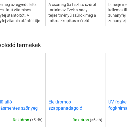
e meg az egyedülálló,
A csomag 5x tisztító szűrőt
Ismerje me
es illatú vitaminos
tartalmaz Ezek a nagy
kellemes il
fej utántöltőt. A
teljesítményű szűrők még a
zuhanyfej 
fej vitamin utántöltője
mikroszkopikus méretű
zuhanyfej 
nyfej tetején található.
részecskéket és
a zuhanyfej
 összetételének
szennyeződéseket is képesek
Egyedi öss
hetően...
kiszűrni. Így jelentősen
köszönhet
javítják...
solódó termékek
ülálló
Elektromos
UV fogkef
zásmentes szőnyeg
szappanadagoló
fogkrém
sak a fürdőszobában
Raktáron
(>5 db)
Raktáron
(>5 db)