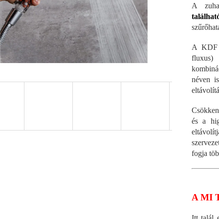
A zuha
találhat
szűrőhat
A KDF (
fluxus)
kombinác
néven i
eltávolít
Csökkent
és a hi
eltávol
szerveze
fogja több
A MI 
Itt talá