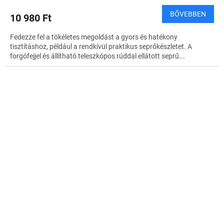
BŐVEBBEN
10 980 Ft
Fedezze fel a tökéletes megoldást a gyors és hatékony
tisztításhoz, például a rendkívül praktikus seprőkészletet. A
forgófejjel és állítható teleszkópos rúddal ellátott seprű...