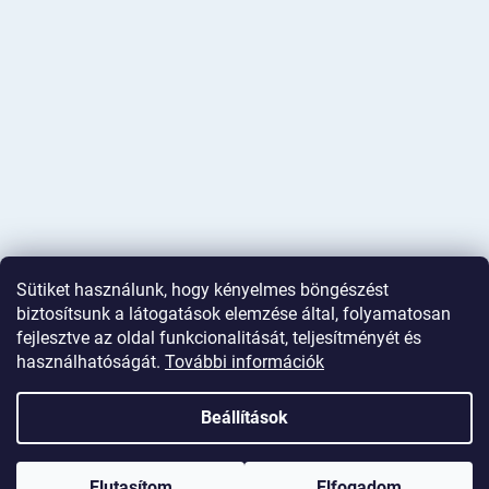
Sütiket használunk, hogy kényelmes böngészést
biztosítsunk a látogatások elemzése által, folyamatosan
fejlesztve az oldal funkcionalitását, teljesítményét és
használhatóságát.
További információk
Shoptet készítette
Beállítások
Copyright 2026
Deminas
. Minden jog fenntartva.
Süti beállítások
szerkesztése
Elutasítom
Elfogadom