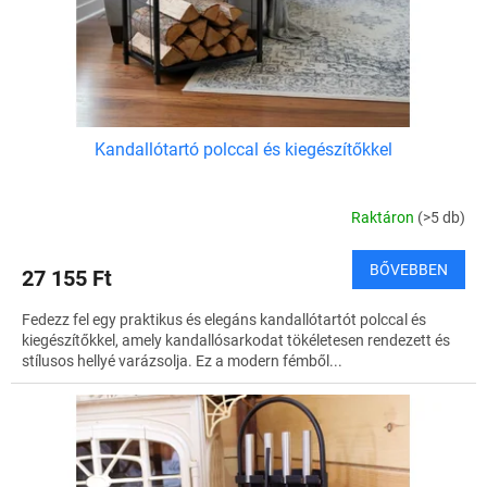
i
s
t
á
j
a
Kandallótartó polccal és kiegészítőkkel
Raktáron
(>5 db)
BŐVEBBEN
27 155 Ft
Fedezz fel egy praktikus és elegáns kandallótartót polccal és
kiegészítőkkel, amely kandallósarkodat tökéletesen rendezett és
stílusos hellyé varázsolja. Ez a modern fémből...