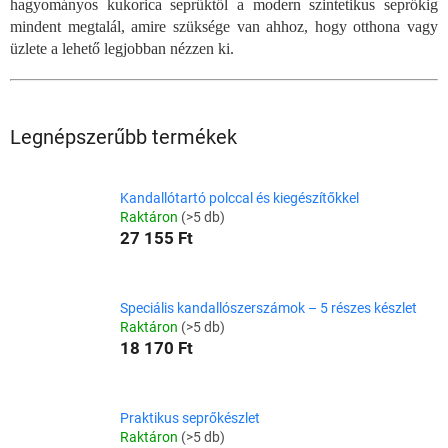
hagyományos kukorica seprűktől a modern szintetikus seprőkig
mindent megtalál, amire szüksége van ahhoz, hogy otthona vagy
üzlete a lehető legjobban nézzen ki.
Legnépszerűbb termékek
Kandallótartó polccal és kiegészítőkkel
Raktáron
(>5 db)
27 155 Ft
Speciális kandallószerszámok – 5 részes készlet
Raktáron
(>5 db)
18 170 Ft
Praktikus seprőkészlet
Raktáron
(>5 db)