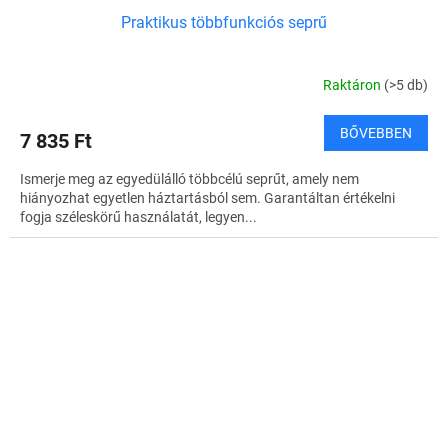
Praktikus többfunkciós seprű
Raktáron
(>5 db)
BŐVEBBEN
7 835 Ft
Ismerje meg az egyedülálló többcélú seprűt, amely nem
hiányozhat egyetlen háztartásból sem. Garantáltan értékelni
fogja széleskörű használatát, legyen...