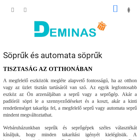
Ugrás
KOSÁR
a
fő
tartalomhoz
Söprűk és automata söprűk
TISZTASÁG AZ OTTHONÁBAN
A megfelelő eszközök megléte alapvető fontosságú, ha az otthon
vagy az üzlet tisztán tartásáról van szó. Az egyik legfontosabb
eszköz az Ön arzenáljában a seprű vagy a seprőgép. Akár a
padlóról söpri le a szennyeződéseket és a koszt, akár a kinti
rendetlenséget takarítja fel, a megfelelő seprű vagy automata seprű
mindent megváltoztathat.
Webáruházunkban seprűk és seprőgépek széles választékát
kínáljuk, hogy minden takarítási igényét kielégítsük. A