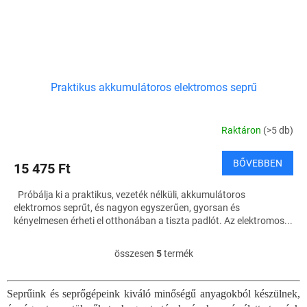
Praktikus akkumulátoros elektromos seprű
Raktáron
(>5 db)
BŐVEBBEN
15 475 Ft
Próbálja ki a praktikus, vezeték nélküli, akkumulátoros
elektromos seprűt, és nagyon egyszerűen, gyorsan és
kényelmesen érheti el otthonában a tiszta padlót. Az elektromos...
összesen
5
termék
L
i
s
Seprűink és seprőgépeink kiváló minőségű anyagokból készülnek,
t