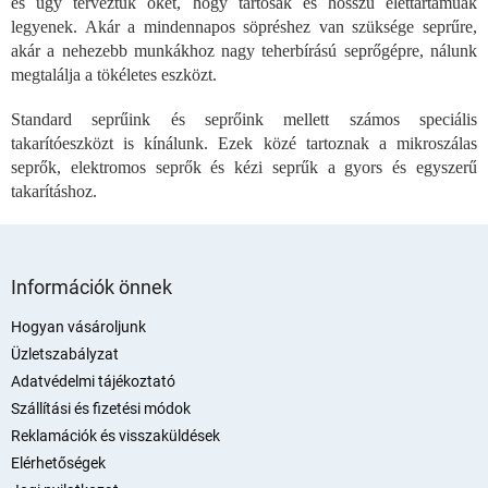
és úgy terveztük őket, hogy tartósak és hosszú élettartamúak
a
i
legyenek. Akár a mindennapos söpréshez van szüksége seprűre,
r
akár a nehezebb munkákhoz nagy teherbírású seprőgépre, nálunk
á
megtalálja a tökéletes eszközt.
n
y
Standard seprűink és seprőink mellett számos speciális
í
takarítóeszközt is kínálunk. Ezek közé tartoznak a mikroszálas
t
seprők, elektromos seprők és kézi seprűk a gyors és egyszerű
á
takarításhoz.
s
e
l
L
e
m
á
Információk önnek
e
b
i
l
Hogyan vásároljunk
é
Üzletszabályzat
c
Adatvédelmi tájékoztató
Szállítási és fizetési módok
Reklamációk és visszaküldések
Elérhetőségek