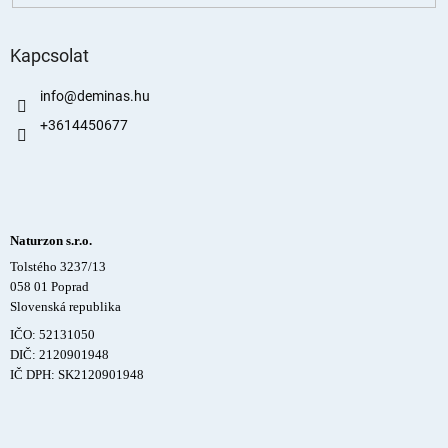
Kapcsolat
info
@
deminas.hu
+3614450677
Naturzon s.r.o.
Tolstého 3237/13
058 01 Poprad
Slovenská republika
IČO: 52131050
DIČ: 2120901948
IČ DPH: SK2120901948