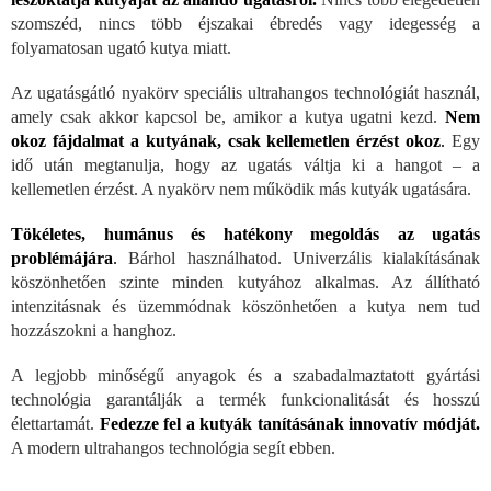
szomszéd, nincs több éjszakai ébredés vagy idegesség a
folyamatosan ugató kutya miatt.
Az ugatásgátló nyakörv speciális ultrahangos technológiát használ,
amely csak akkor kapcsol be, amikor a kutya ugatni kezd.
Nem
okoz fájdalmat a kutyának, csak kellemetlen érzést okoz
.
Egy
idő után megtanulja, hogy az ugatás váltja ki a hangot – a
kellemetlen érzést. A nyakörv nem működik más kutyák ugatására.
Tökéletes, humánus és hatékony megoldás az ugatás
problémájára
.
Bárhol használhatod. Univerzális kialakításának
köszönhetően szinte minden kutyához alkalmas. Az állítható
intenzitásnak és üzemmódnak köszönhetően a kutya nem tud
hozzászokni a hanghoz.
A legjobb minőségű anyagok és a szabadalmaztatott gyártási
technológia garantálják a termék funkcionalitását és hosszú
élettartamát.
Fedezze fel a kutyák tanításának innovatív módját.
A modern ultrahangos technológia segít ebben.