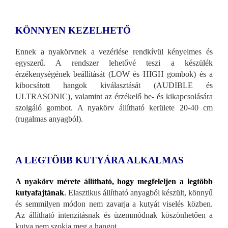
KÖNNYEN KEZELHETŐ
Ennek a nyakörvnek a vezérlése rendkívül kényelmes és
egyszerű. A rendszer lehetővé teszi a készülék
érzékenységének beállítását (LOW és HIGH gombok) és a
kibocsátott hangok kiválasztását (AUDIBLE és
ULTRASONIC), valamint az érzékelő be- és kikapcsolására
szolgáló gombot. A nyakörv állítható kerülete 20-40 cm
(rugalmas anyagból).
A LEGTÖBB KUTYÁRA ALKALMAS
A nyakörv mérete állítható, hogy megfeleljen a legtöbb
kutyafajtának
.
Elasztikus állítható anyagból készült, könnyű
és semmilyen módon nem zavarja a kutyát viselés közben.
Az állítható intenzitásnak és üzemmódnak köszönhetően a
kutya nem szokja meg a hangot.