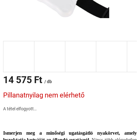
14 575 Ft
/ db
Egységár:
Pillanatnyilag nem elérhető
A tétel elfogyott…
Ismerjen meg a minőségi ugatásgátló nyakörvet, amely
leszoktatja kutyáját az állandó ugatásról.
Nincs több elégedetlen