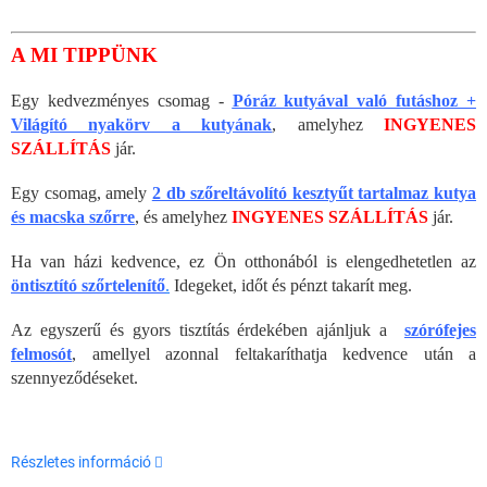
A MI TIPPÜNK
Egy kedvezményes csomag -
Póráz kutyával való futáshoz +
Világító nyakörv a kutyának
, amelyhez
INGYENES
SZÁLLÍTÁS
jár.
Egy csomag, amely
2 db szőreltávolító kesztyűt tartalmaz kutya
és macska szőrre
, és amelyhez
INGYENES SZÁLLÍTÁS
jár.
Ha van házi kedvence, ez Ön otthonából is elengedhetetlen az
öntisztító szőrtelenítő
.
Idegeket, időt és pénzt takarít meg.
Az egyszerű és gyors tisztítás érdekében ajánljuk a
szórófejes
felmosót
, amellyel azonnal feltakaríthatja kedvence után a
szennyeződéseket.
Részletes információ