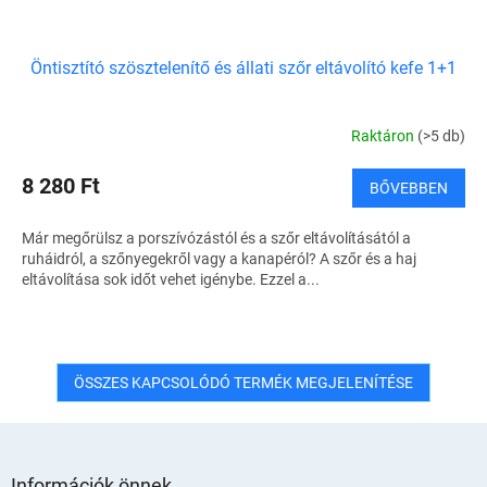
Öntisztító szösztelenítő és állati szőr eltávolító kefe 1+1
Raktáron
(>5 db)
8 280 Ft
BŐVEBBEN
Már megőrülsz a porszívózástól és a szőr eltávolításától a
ruháidról, a szőnyegekről vagy a kanapéról? A szőr és a haj
eltávolítása sok időt vehet igénybe. Ezzel a...
ÖSSZES KAPCSOLÓDÓ TERMÉK MEGJELENÍTÉSE
L
á
Információk önnek