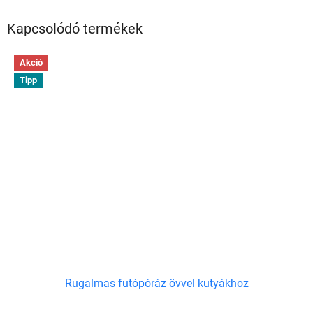
Kapcsolódó termékek
Akció
Tipp
Rugalmas futópóráz övvel kutyákhoz