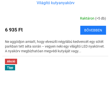
Világító kutyanyakörv
Raktáron
(>5 db)
6 935 Ft
BŐVEBBEN
Ne aggódjon amiatt, hogy elveszíti négylábú kedvencét egy sötét
parkban tett séta során – vegyen neki egy világító LED nyakörvet.
A nyakörv megbízhatóan megvédi kutyáját vagy...
Akció
Tipp