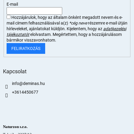
E-mail
Hozzájárulok, hogy az általam önként megadott nevem és e-
mail címem felhasználásával a(z)
*cég neve
részemre e-mail útján
hírleveleket, ajánlatokat küldjön. Kijelentem, hogy az
adatkezelési
tájékoztatót
elolvastam. Megértettem, hogy a hozzájárulásom
bármikor visszavonhatom.
FELIRATKOZÁS
Kapcsolat
info
@
deminas.hu
+3614450677
Naturzon s.r.o.