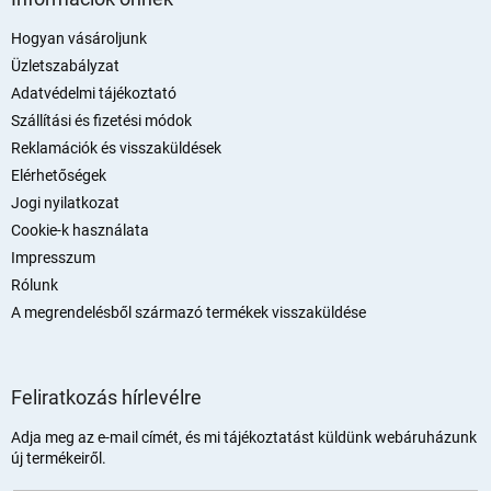
b
l
Hogyan vásároljunk
é
Üzletszabályzat
c
Adatvédelmi tájékoztató
Szállítási és fizetési módok
Reklamációk és visszaküldések
Elérhetőségek
Jogi nyilatkozat
Cookie-k használata
Impresszum
Rólunk
A megrendelésből származó termékek visszaküldése
Feliratkozás hírlevélre
Adja meg az e-mail címét, és mi tájékoztatást küldünk webáruházunk
új termékeiről.