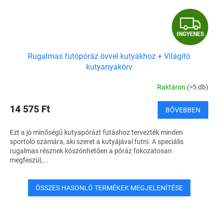
I
INGYENES
N
Rugalmas futópóráz övvel kutyákhoz + Világító
G
kutyanyakörv
Y
Raktáron
(>5 db)
E
14 575 Ft
BŐVEBBEN
N
Ezt a jó minőségű kutyapórázt futáshoz tervezték minden
E
sportoló számára, aki szeret a kutyájával futni. A speciális
rugalmas résznek köszönhetően a póráz fokozatosan
S
megfeszül,...
ÖSSZES HASONLÓ TERMÉKEK MEGJELENÍTÉSE