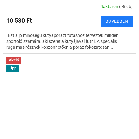
Raktáron
(>5 db)
10 530 Ft
BŐVEBBEN
Ezt a jó minőségű kutyapórázt futáshoz tervezték minden
sportoló számára, aki szeret a kutyájával futni. A speciális
rugalmas résznek köszönhetően a póráz fokozatosan...
Akció
Tipp