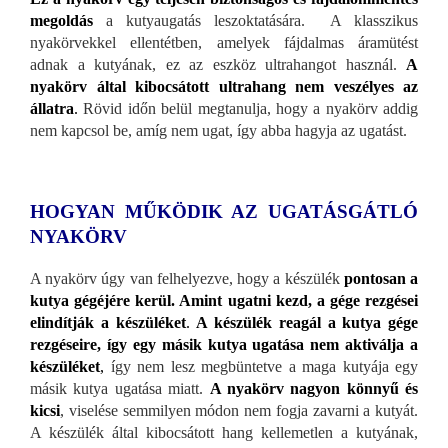
megoldás
a kutyaugatás leszoktatására. A klasszikus
nyakörvekkel ellentétben, amelyek fájdalmas áramütést
adnak a kutyának, ez az eszköz ultrahangot használ.
A
nyakörv által kibocsátott ultrahang nem veszélyes az
állatra
.
Rövid időn belül megtanulja, hogy a nyakörv addig
nem kapcsol be, amíg nem ugat, így abba hagyja az ugatást.
HOGYAN MŰKÖDIK AZ UGATÁSGÁTLÓ
NYAKÖRV
A nyakörv úgy van felhelyezve, hogy a készülék
pontosan a
kutya gégéjére kerül. Amint ugatni kezd, a gége rezgései
elindítják a készüléket
.
A készülék reagál a kutya gége
rezgéseire, így egy másik kutya ugatása nem aktiválja a
készüléket
,
így nem lesz megbüntetve a maga kutyája egy
másik kutya ugatása miatt.
A nyakörv nagyon könnyű és
kicsi
, viselése semmilyen módon nem fogja zavarni a kutyát.
A készülék által kibocsátott hang kellemetlen a kutyának,