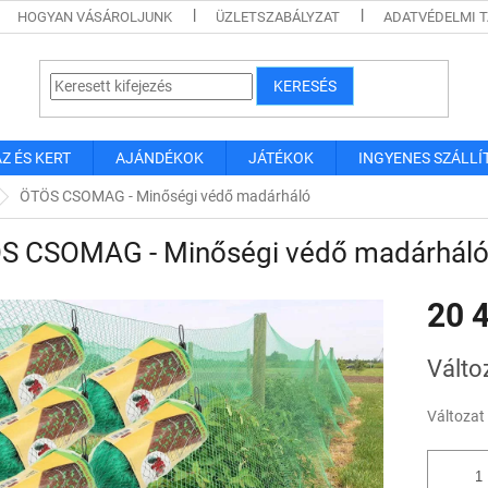
HOGYAN VÁSÁROLJUNK
ÜZLETSZABÁLYZAT
ADATVÉDELMI 
KERESÉS
Z ÉS KERT
AJÁNDÉKOK
JÁTÉKOK
INGYENES SZÁLLÍ
ÖTÖS CSOMAG - Minőségi védő madárháló
S CSOMAG - Minőségi védő madárhál
20 4
Egységár
Válto
Változat