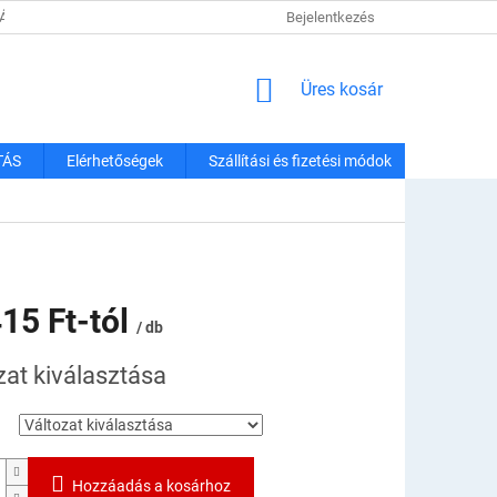
TÁJÉKOZTATÓ
SZÁLLÍTÁSI ÉS FIZETÉSI MÓDOK
Bejelentkezés
REKLAMÁCIÓK É
KOSÁR
Üres kosár
TÁS
Elérhetőségek
Szállítási és fizetési módok
ó
15 Ft
-tól
/ db
:
zat kiválasztása
Hozzáadás a kosárhoz