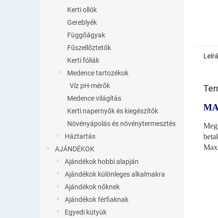
Kerti ollók
Gereblyék
Függőágyak
Fűszellőztetők
Leír
Kerti fóliák
Medence tartozékok
Víz pH-mérők
Ter
Medence világítás
MA
Kerti napernyők és kiegészítők
Növényápolás és növénytermesztés
Meg 
beta
Háztartás
Maxi
AJÁNDÉKOK
Ajándékok hobbi alapján
Ajándékok különleges alkalmakra
Ajándékok nőknek
Ajándékok férfiaknak
Egyedi kütyük