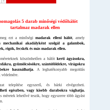
somagolás 5 darab minőségi védőhálót
tartalmaz madarak ellen
 meg ezt a minőségi
madarak elleni hálót
,
amely
es mechanikai akadályként szolgál a galambok,
ek, rigók, fecskék és más madarak ellen.
méreteknek köszönhetően a hálót
kerti ágyásokra,
sfákra, gyümölcsösökre, szántóföldekre, virágokra
bekre használhatja
.
A leghatékonyabb megoldás
k védelmére.
at telepítése egyszerű, és bárki elvégezheti.
elheti egészben, vagy kisebb darabokra vághatja.
is méretek lehetővé teszik, hogy egyszerre több ágyást
en.