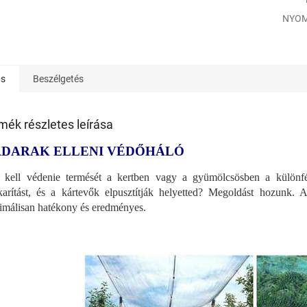
NYOM
ás
Beszélgetés
mék részletes leírása
DARAK ELLENI VÉDŐHÁLÓ
kell védenie termését a kertben vagy a gyümölcsösben a különf
karítást, és a kártevők elpusztítják helyetted? Megoldást hozunk. 
málisan hatékony és eredményes.