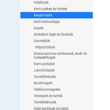
Földfúrók
Kerti székek és fotelek
Madárhálók
Kerti technológia
Kapák
Szökőkút fejek és fúvókák
Gyomlálók
Hőpisztolyok
Ereszcsatorna-rendszerek, levél- és
hulladékfogók
Kerti asztalok
Láncfűrészek
Farokfűrészek
Bozótvágók
Védőcsomagolás
Oszlopok és tartók
Tömlőbilincsek
Háló kerítések és hálók