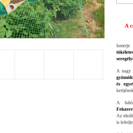
A c
Ismerje
tökélet
seregély
A nagy 
gyümölc
és egye
kertjéne
A hálóz
Felszer
Az ideál
is lefedj