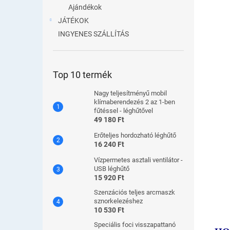
Ajándékok
JÁTÉKOK
INGYENES SZÁLLÍTÁS
Top 10 termék
Nagy teljesítményű mobil
klímaberendezés 2 az 1-ben
fűtéssel - léghűtővel
49 180 Ft
Erőteljes hordozható léghűtő
16 240 Ft
Vízpermetes asztali ventilátor -
USB léghűtő
15 920 Ft
Szenzációs teljes arcmaszk
sznorkelezéshez
10 530 Ft
Speciális foci visszapattanó