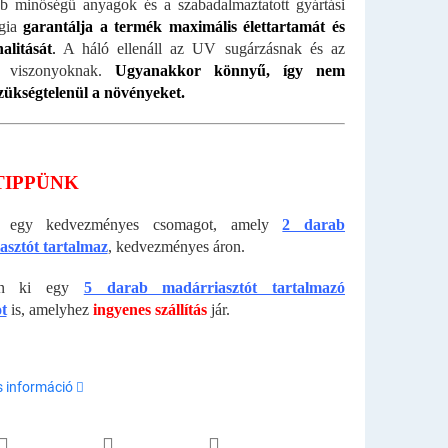
b minőségű anyagok és a szabadalmaztatott gyártási
ógia
garantálja a termék maximális élettartamát és
alitását
.
A háló ellenáll az UV sugárzásnak és az
si viszonyoknak.
Ugyanakkor könnyű, így nem
szükségtelenül a növényeket.
TIPPÜNK
ál egy kedvezményes csomagot, amely
2 darab
asztót tartalmaz
, kedvezményes áron.
jon ki egy
5 darab madárriasztót tartalmazó
t
is, amelyhez
ingyenes szállítás
jár.
s információ