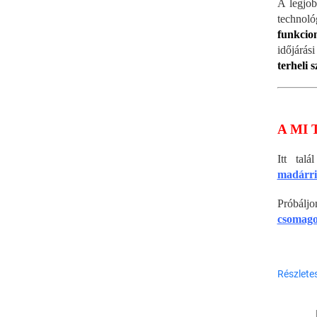
A legjob
technol
funkcion
időjárá
terheli 
A MI 
Itt tal
madárri
Próbál
csomago
Részlete