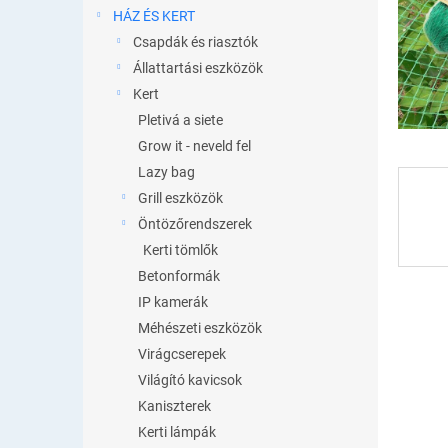
l
HÁZ ÉS KERT
Csapdák és riasztók
Állattartási eszközök
Kert
Pletivá a siete
Grow it - neveld fel
Lazy bag
Grill eszközök
Öntözőrendszerek
Kerti tömlők
Betonformák
IP kamerák
Méhészeti eszközök
Virágcserepek
Világító kavicsok
Kaniszterek
Kerti lámpák