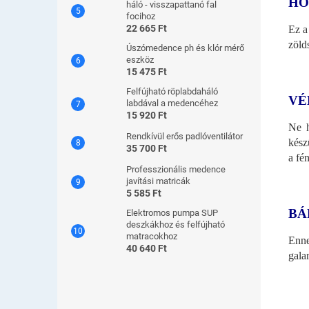
HO
háló - visszapattanó fal
focihoz
22 665 Ft
Ez a
zöld
Úszómedence ph és klór mérő
eszköz
15 475 Ft
Felfújható röplabdaháló
VÉ
labdával a medencéhez
15 920 Ft
Ne h
Rendkívül erős padlóventilátor
kész
35 700 Ft
a fén
Professzionális medence
javítási matricák
5 585 Ft
BÁ
Elektromos pumpa SUP
deszkákhoz és felfújható
matracokhoz
Enne
40 640 Ft
gala