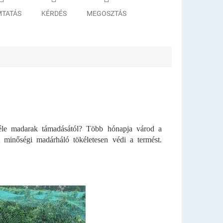
TATÁS
KÉRDÉS
MEGOSZTÁS
éle madarak támadásától? Több hónapja várod a
A minőségi madárháló tökéletesen védi a termést.