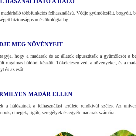
L HASZNÁLHATÓ A HÁLÓ
 madárháló többfunkciós felhasználású. Védje gyümölcsfáit, bogyóit, bokr
ségeit biztonságosan és ökológiailag.
DJE MEG NÖVÉNYEIT
agyja, hogy a madarak és az állatok elpusztítsák a gyümölcsöt a be
ült rugalmas hálóból készült. Tökéletesen védi a növényeket, és a mad
yt és az esőt.
RMILYEN MADÁR ELLEN
k a hálózatnak a felhasználási területe rendkívül széles. Az unive
mbok, cinegek, rigók, seregélyek és egyéb madarak számára.