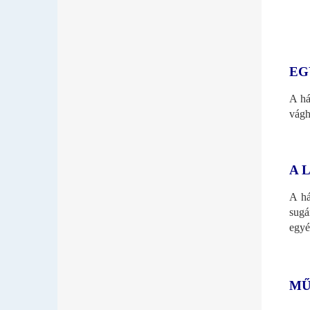
EG
A há
vágh
A 
A há
sugá
egyé
MŰ