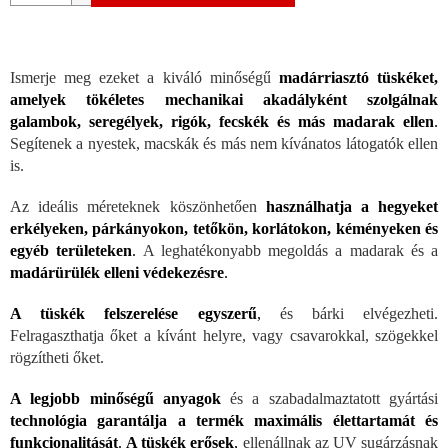
Ismerje meg ezeket a kiváló minőségű
madárriasztó tüskéket,
amelyek tökéletes mechanikai akadályként szolgálnak
galambok, seregélyek, rigók, fecskék és más madarak ellen
.
Segítenek a nyestek, macskák és más nem kívánatos látogatók ellen
is.
Az ideális méreteknek köszönhetően
használhatja a hegyeket
erkélyeken, párkányokon, tetőkön, korlátokon, kéményeken és
egyéb területeken
.
A leghatékonyabb megoldás a madarak és a
madárürülék elleni védekezésre
.
A tüskék felszerelése egyszerű
,
és bárki elvégezheti.
Felragaszthatja őket a kívánt helyre, vagy csavarokkal, szögekkel
rögzítheti őket.
A legjobb minőségű anyagok
és a szabadalmaztatott gyártási
technológia garantálja a termék maximális élettartamát és
funkcionalitását
.
A tüskék erősek
,
ellenállnak az UV sugárzásnak