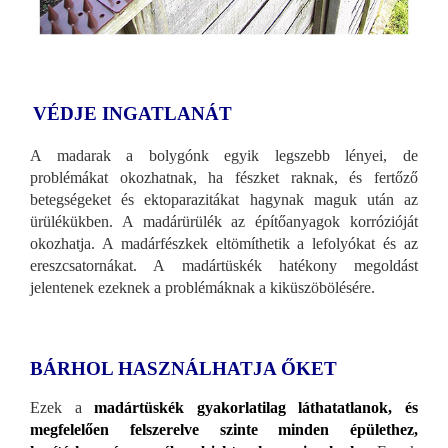
VÉDJE INGATLANÁT
A madarak a bolygónk egyik legszebb lényei, de
problémákat okozhatnak, ha fészket raknak, és fertőző
betegségeket és ektoparazitákat hagynak maguk után az
ürülékükben. A madárürülék az építőanyagok korrózióját
okozhatja. A madárfészkek eltömíthetik a lefolyókat és az
ereszcsatornákat. A madártüskék hatékony megoldást
jelentenek ezeknek a problémáknak a kiküszöbölésére.
BÁRHOL HASZNÁLHATJA ŐKET
Ezek a
madártüskék gyakorlatilag láthatatlanok, és
megfelelően felszerelve szinte minden épülethez,