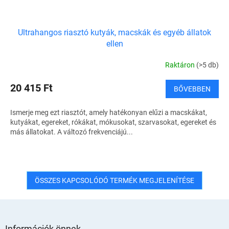
Ultrahangos riasztó kutyák, macskák és egyéb állatok
ellen
Raktáron
(>5 db)
20 415 Ft
BŐVEBBEN
Ismerje meg ezt riasztót, amely hatékonyan elűzi a macskákat,
kutyákat, egereket, rókákat, mókusokat, szarvasokat, egereket és
más állatokat. A változó frekvenciájú...
ÖSSZES KAPCSOLÓDÓ TERMÉK MEGJELENÍTÉSE
L
á
Információk önnek