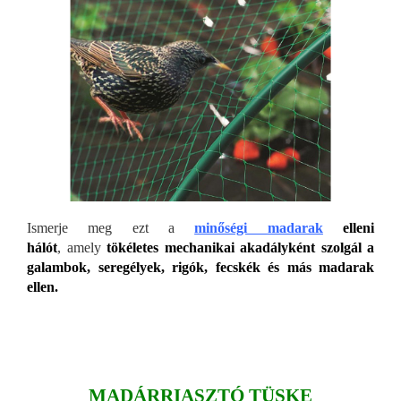
Ismerje meg ezt a
minőségi
madarak
elleni
hálót
, amely
tökéletes mechanikai akadályként szolgál a
galambok, seregélyek, rigók, fecskék és más madarak
ellen.
MADÁRRIASZTÓ TÜSKE