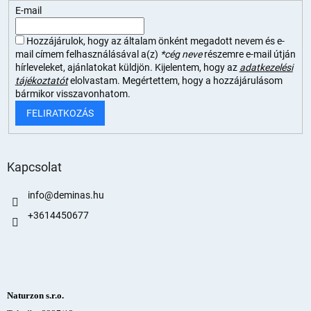
E-mail
Hozzájárulok, hogy az általam önként megadott nevem és e-
mail címem felhasználásával a(z)
*cég neve
részemre e-mail útján
hírleveleket, ajánlatokat küldjön. Kijelentem, hogy az
adatkezelési
tájékoztatót
elolvastam. Megértettem, hogy a hozzájárulásom
bármikor visszavonhatom.
FELIRATKOZÁS
Kapcsolat
info
@
deminas.hu
+3614450677
Naturzon s.r.o.