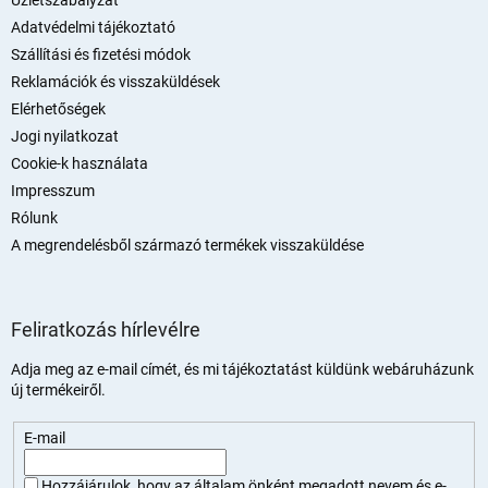
Üzletszabályzat
c
Adatvédelmi tájékoztató
Szállítási és fizetési módok
Reklamációk és visszaküldések
Elérhetőségek
Jogi nyilatkozat
Cookie-k használata
Impresszum
Rólunk
A megrendelésből származó termékek visszaküldése
Feliratkozás hírlevélre
Adja meg az e-mail címét, és mi tájékoztatást küldünk webáruházunk
új termékeiről.
E-mail
Hozzájárulok, hogy az általam önként megadott nevem és e-