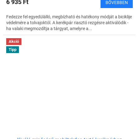
6 935 Ft
BŐVEBBEN
Fedezze fel egyedülálló, megbízható és hatékony módját a biciklije
védelmére a tolvajoktól. A kerékpár riasztó rezgésre aktiválódik -
ha valaki megmozdítja a tárgyat, amelyre a...
Akció
Tipp