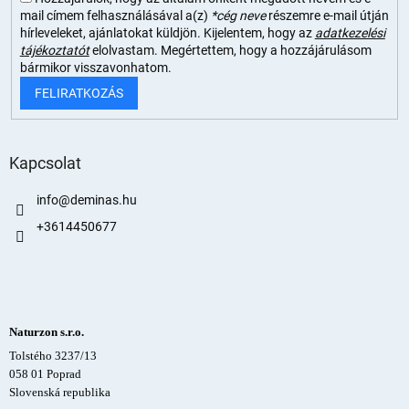
mail címem felhasználásával a(z)
*cég neve
részemre e-mail útján
hírleveleket, ajánlatokat küldjön. Kijelentem, hogy az
adatkezelési
tájékoztatót
elolvastam. Megértettem, hogy a hozzájárulásom
bármikor visszavonhatom.
FELIRATKOZÁS
Kapcsolat
info
@
deminas.hu
+3614450677
Naturzon s.r.o.
Tolstého 3237/13
058 01 Poprad
Slovenská republika