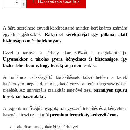
Hozzáadás a kosárhoz
A falra szerelhető egyedi kerékpártartó minden kerékpáros számára
egyedi segédeszköz.
Rakja el kerékpárját egy pillanat alatt
biztonságosan és hatékonyan.
Ezzel a tartóval a tárhely akár 60%-át is megtakaríthatja.
Ugyanakkor a tárolás gyors, kényelmes és biztonságos, így
biztos lehet benne, hogy kerékpárja nem esik le.
A hullámos csúszásgátló kialakításnak köszönhetően a kerék
hatékonyan megakad, és megakadályozza a kerék megcsúszását és
kiesését. Az univerzális kialakítás lehetővé teszi
bármilyen típusú
kerékpár használatát.
A legjobb minőségű anyagok, az egyszerű telepítés és a kényelmes
használat teszi ezt a tartót
prémium termékké, kedvező áron.
Takarítson meg akár 60% tárhelyet