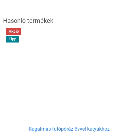
Akció
Tipp
Rugalmas futópóráz övvel kutyákhoz