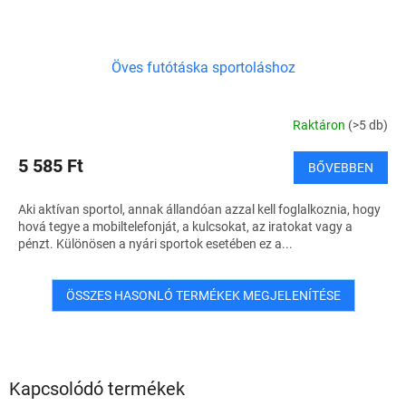
Öves futótáska sportoláshoz
Raktáron
(>5 db)
5 585 Ft
BŐVEBBEN
Aki aktívan sportol, annak állandóan azzal kell foglalkoznia, hogy
hová tegye a mobiltelefonját, a kulcsokat, az iratokat vagy a
pénzt. Különösen a nyári sportok esetében ez a...
ÖSSZES HASONLÓ TERMÉKEK MEGJELENÍTÉSE
Kapcsolódó termékek