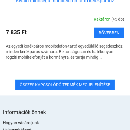
Kiváló minőségű mobiltelefon tartó kerékpárhoz
Raktáron
(>5 db)
7 835 Ft
BŐVEBBEN
Az egyedi kerékpáros mobiltelefon-tartó egyedülálló segédeszköz
minden kerékpáros számára. Biztonságosan és hatékonyan
rögzíti mobiltelefonját a kormányra, és tartja mindig...
ÖSSZES KAPCSOLÓDÓ TERMÉK MEGJELENÍTÉSE
L
á
Információk önnek
b
l
Hogyan vásároljunk
é