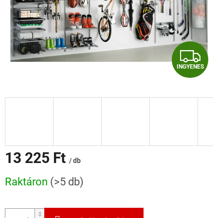
I
INGYENES
N
G
Y
E
N
13 225 Ft
/ db
E
Egységár:
Raktáron
(>5 db)
S