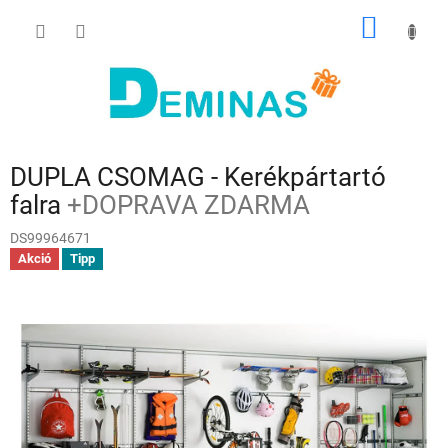
Ugrás
KOSÁR
a
fő
tartalomhoz
DUPLA CSOMAG - Kerékpártartó
falra
+DOPRAVA ZDARMA
DS99964671
Akció
Tipp