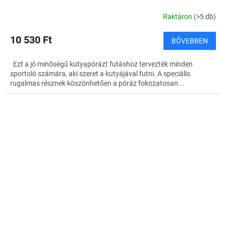
Raktáron
(>5 db)
10 530 Ft
BŐVEBBEN
Ezt a jó minőségű kutyapórázt futáshoz tervezték minden
sportoló számára, aki szeret a kutyájával futni. A speciális
rugalmas résznek köszönhetően a póráz fokozatosan...