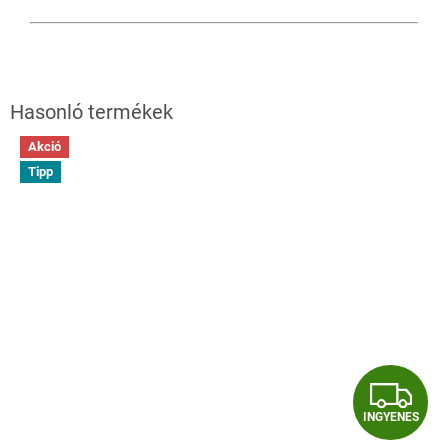
Akció
Tipp
I
INGYENES
N