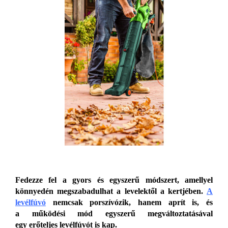
Fedezze fel a gyors és egyszerű m
ódszert, amellyel
könnyedén megszabadulhat a levelektől a kertjében.
A
levélfúvó
nemcsak porszívózik, hanem aprít is, és
a működési mód egyszerű megváltoztatásával
egy erőteljes levélfúvót is kap.