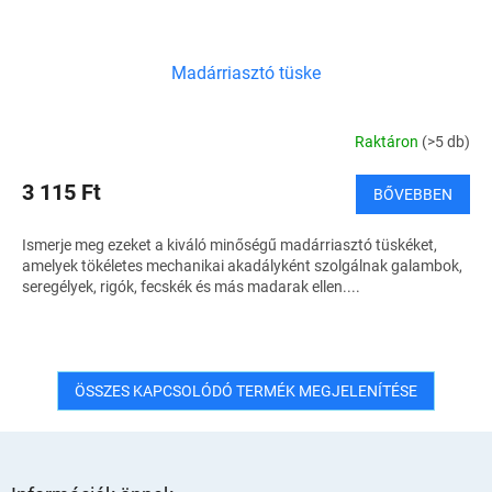
Madárriasztó tüske
Raktáron
(>5 db)
3 115 Ft
BŐVEBBEN
Ismerje meg ezeket a kiváló minőségű madárriasztó tüskéket,
amelyek tökéletes mechanikai akadályként szolgálnak galambok,
seregélyek, rigók, fecskék és más madarak ellen....
ÖSSZES KAPCSOLÓDÓ TERMÉK MEGJELENÍTÉSE
L
á