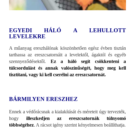
EGYEDI HÁLÓ A LEHULLOTT
LEVELEKRE
A műanyag ereszhálónak köszönhetően egész évben tisztán
tarthassa az ereszcsatornáit a levelektől, ágaktól és egyéb
szennyeződésektől.
Ez a háló segít csökkenteni a
túlcsordulást és annak valószínűségét, hogy meg kell
tisztítani, vagy ki kell cserélni az ereszcsatornát.
BÁRMILYEN ERESZHEZ
Ennek a védőrácsnak a kialakítását és méreteit úgy tervezték,
hogy
illeszkedjen az ereszcsatornák túlnyomó
többségéhez
.
A rácsot igény szerint kényelmesen beállíthatja.