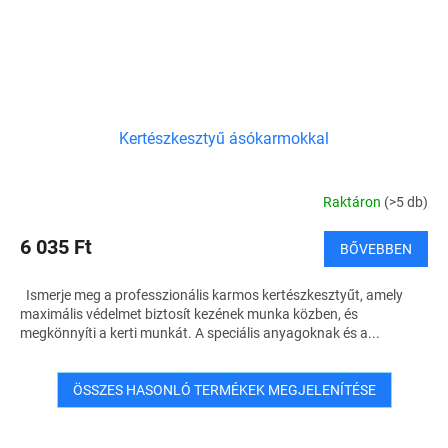
Kertészkesztyű ásókarmokkal
Raktáron
(>5 db)
6 035 Ft
BŐVEBBEN
Ismerje meg a professzionális karmos kertészkesztyűt, amely
maximális védelmet biztosít kezének munka közben, és
megkönnyíti a kerti munkát. A speciális anyagoknak és a...
ÖSSZES HASONLÓ TERMÉKEK MEGJELENÍTÉSE