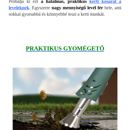
Próbálja ki ezt
a hatalmas, praktikus
kerti kosarat a
leveleknek
.
Egyszerre
nagy mennyiségű levél fér
bele, ami
sokkal gyorsabbá és könnyebbé teszi a kerti munkát.
PRAKTIKUS GYOMÉGETŐ