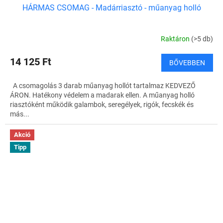
HÁRMAS CSOMAG - Madárriasztó - műanyag holló
G
Y
Raktáron
(>5 db)
E
14 125 Ft
BŐVEBBEN
N
A csomagolás 3 darab műanyag hollót tartalmaz KEDVEZŐ
E
ÁRON. Hatékony védelem a madarak ellen. A műanyag holló
riasztóként működik galambok, seregélyek, rigók, fecskék és
S
más...
Akció
Tipp