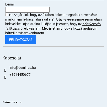
E-mail
Hozzájárulok, hogy az általam önként megadott nevem és e-
mail címem felhasználásával a(z)
*cég neve
részemre e-mail útján
hírleveleket, ajánlatokat küldjön. Kijelentem, hogy az
adatkezelési
tájékoztatót
elolvastam. Megértettem, hogy a hozzájárulásom
bármikor visszavonhatom.
FELIRATKOZÁS
Kapcsolat
info
@
deminas.hu
+3614450677
Naturzon s.r.o.