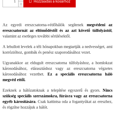
Hozzáadás a kosárhoz
Az egyedi ereszcsatorna-védőhálók segítenek
megvédeni az
ereszcsatornát az eltömődéstől és az azt követő túlfolyástól
,
valamint az esetleges további sérülésektől.
A lehullott levelek a téli hónapokban megtartják a nedvességet, ami
korrózióhoz, gombák és penész szaporodásához vezet.
Ugyanakkor az eldugult ereszcsatorna túlfolyáshoz, a homlokzat
károsodásához, elárasztáshoz vagy az ereszcsatorna végzetes
károsodásához vezethet.
Ez a speciális ereszcsatorna háló
megvéd ettől.
Ezeknek a hálózatoknak a telepítése egyszerű és gyors.
Nincs
szükség speciális szerszámokra, fúrásra vagy az ereszcsatorna
egyéb károsítására
.
Csak kattintsa oda a fogantyúkat az ereszhez,
és rögzítse hozzájuk a hálót.