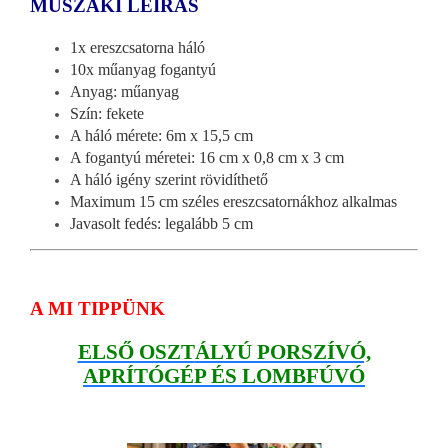
MŰSZAKI LEÍRÁS
1x ereszcsatorna háló
10x műanyag fogantyú
Anyag: műanyag
Szín: fekete
A háló mérete: 6m x 15,5 cm
A fogantyú méretei: 16 cm x 0,8 cm x 3 cm
A háló igény szerint rövidíthető
Maximum 15 cm széles ereszcsatornákhoz alkalmas
Javasolt fedés: legalább 5 cm
A MI TIPPÜNK
ELSŐ OSZT
ÁLYÚ PORSZÍVÓ,
APRÍTÓGÉP ÉS LOMBFÚVÓ