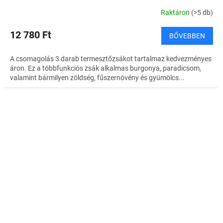
Raktáron
(>5 db)
12 780 Ft
BŐVEBBEN
A csomagolás 3 darab termesztőzsákot tartalmaz kedvezményes
áron. Ez a többfunkciós zsák alkalmas burgonya, paradicsom,
valamint bármilyen zöldség, fűszernövény és gyümölcs...