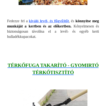
Fedezze fel a
kiváló levél- és fűgyűjtőt
, és
könnyítse meg
munkáját a kertben és az előkertben.
Kényelmesen és
biztonságosan távolítsa el a levél- és egyéb kerti
hulladékkupacokat.
TÉRKŐFUGA TAKARÍTÓ - GYOMIRTÓ
TÉRKŐTISZTÍTÓ