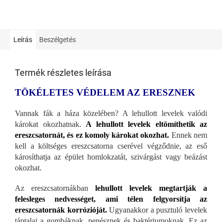
Leírás
Beszélgetés
Termék részletes leírása
TÖKÉLETES VÉDELEM AZ ERESZNEK
Vannak fák a háza közelében? A lehullott levelek valódi
károkat okozhatnak.
A lehullott levelek eltömíthetik az
ereszcsatornát, és ez komoly károkat okozhat.
Ennek nem
kell a költséges ereszcsatorna cserével végződnie, az eső
károsíthatja az épület homlokzatát, szivárgást vagy beázást
okozhat.
Az ereszcsatornákban
lehullott levelek megtartják a
felesleges nedvességet, ami télen felgyorsítja az
ereszcsatornák korrózióját.
Ugyanakkor a pusztuló levelek
táptalaj a gombáknak, penésznek és baktériumoknak. Ez az