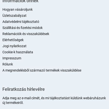
Információk önnek
b
l
Hogyan vásároljunk
é
Üzletszabályzat
c
Adatvédelmi tájékoztató
Szállítási és fizetési módok
Reklamációk és visszaküldések
Elérhetőségek
Jogi nyilatkozat
Cookie-k használata
Impresszum
Rólunk
A megrendelésből származó termékek visszaküldése
Feliratkozás hírlevélre
Adja meg az e-mail címét, és mi tájékoztatást küldünk webáruházunk
új termékeiről.