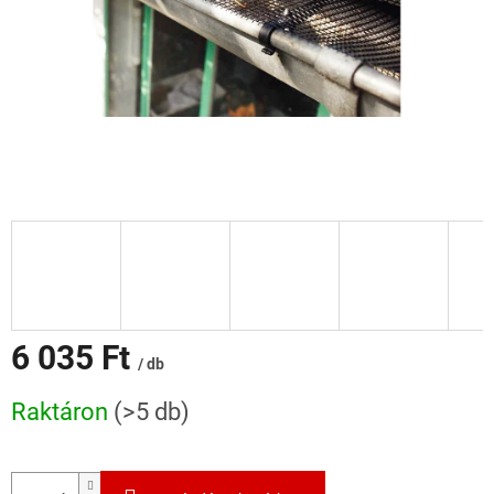
6 035 Ft
/ db
Egységár:
Raktáron
(>5 db)