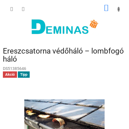
Ugrás
KOSÁR
a
fő
tartalomhoz
Ereszcsatorna védőháló – lombfogó
háló
DS51385646
Akció
Tipp