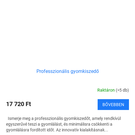
Professzionális gyomkiszedő
Raktáron
(>5 db)
17 720 Ft
BŐVEBBEN
Ismerje meg a professzionális gyomkiszedőt, amely rendkívül
egyszerűvé teszi a gyomlálást, és minimálisra csökkenti a
gyomlálásra fordított időt. Az innovatív kialakításnak...