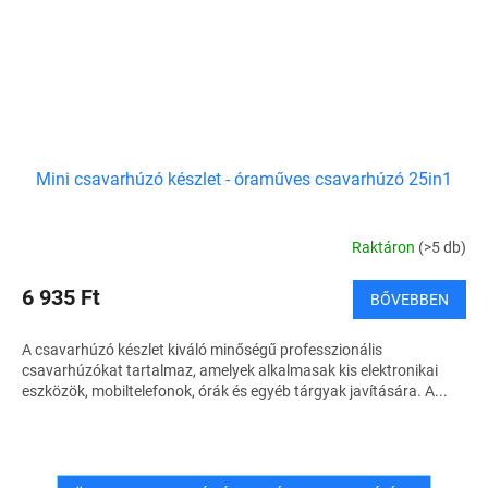
Mini csavarhúzó készlet - óraműves csavarhúzó 25in1
Raktáron
(>5 db)
6 935 Ft
BŐVEBBEN
A csavarhúzó készlet kiváló minőségű professzionális
csavarhúzókat tartalmaz, amelyek alkalmasak kis elektronikai
eszközök, mobiltelefonok, órák és egyéb tárgyak javítására. A...