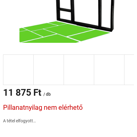
11 875 Ft
/ db
Egységár:
Pillanatnyilag nem elérhető
A tétel elfogyott…