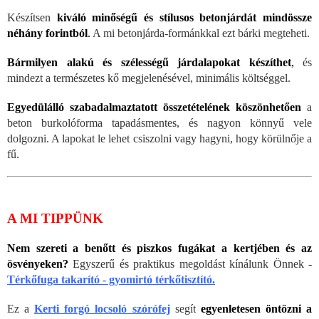
Készítsen
kiváló minőségű és stílusos betonjárdát mindössze
néhány forintból
.
A mi betonjárda-formánkkal ezt bárki megteheti.
Bármilyen alakú és szélességű járdalapokat készíthet
,
és
mindezt a természetes kő megjelenésével, minimális költséggel.
Egyedülálló szabadalmaztatott összetételének köszönhetően
a
beton burkolóforma tapadásmentes, és nagyon könnyű vele
dolgozni. A lapokat le lehet csiszolni vagy hagyni, hogy körülnője a
fű.
A MI TIPPÜNK
Nem szereti a benőtt és piszkos fugákat a kertjében és az
ösvényeken?
Egyszerű és praktikus megoldást kínálunk Önnek -
Térkőfuga takarító - gyomirtó térkőtisztító
.
Ez a
Kerti forgó locsoló szórófej
segít
egyenletesen öntözni a