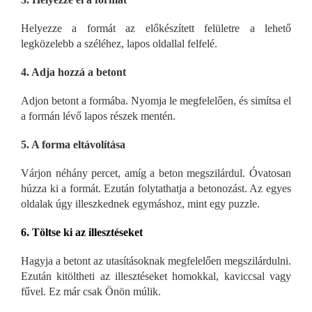
Helyezze a formát az előkészített felületre a lehető
legközelebb a széléhez, lapos oldallal felfelé.
4. Adja hozzá a betont
Adjon betont a formába. Nyomja le megfelelően, és simítsa el
a formán lévő lapos részek mentén.
5. A forma eltávolítása
Várjon néhány percet, amíg a beton megszilárdul. Óvatosan
húzza ki a formát. Ezután folytathatja a betonozást. Az egyes
oldalak úgy illeszkednek egymáshoz, mint egy puzzle.
6. Töltse ki az illesztéseket
Hagyja a betont az utasításoknak megfelelően megszilárdulni.
Ezután kitöltheti az illesztéseket homokkal, kaviccsal vagy
fűvel. Ez már csak Önön múlik.