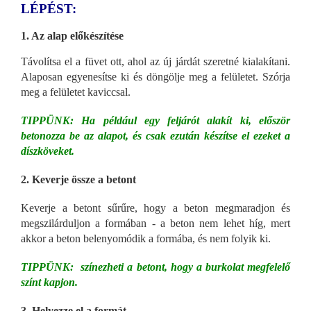
LÉPÉST:
1. Az alap előkészítése
Távolítsa el a füvet ott, ahol az új járdát szeretné kialakítani.
Alaposan egyenesítse ki és döngölje meg a felületet. Szórja
meg a felületet kaviccsal.
TIPPÜNK: Ha például egy feljárót alakít ki, először
betonozza be az alapot, és csak ezután készítse el ezeket a
díszköveket.
2. Keverje össze a betont
Keverje a betont sűrűre, hogy a beton megmaradjon és
megszilárduljon a formában - a beton nem lehet híg, mert
akkor a beton belenyomódik a formába, és nem folyik ki.
TIPPÜNK: színezheti a betont, hogy a burkolat megfelelő
színt kapjon.
3. Helyezze el a formát