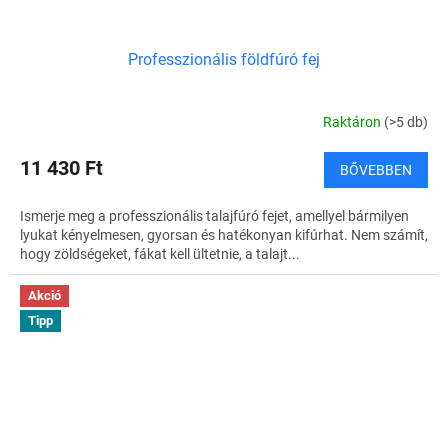
Professzionális földfúró fej
Raktáron
(>5 db)
11 430 Ft
BŐVEBBEN
Ismerje meg a professzionális talajfúró fejet, amellyel bármilyen
lyukat kényelmesen, gyorsan és hatékonyan kifúrhat. Nem számít,
hogy zöldségeket, fákat kell ültetnie, a talajt...
Akció
Tipp