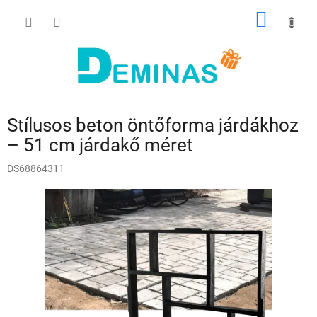
Ugrás
KOSÁR
a
fő
tartalomhoz
Stílusos beton öntőforma járdákhoz
– 51 cm járdakő méret
DS68864311