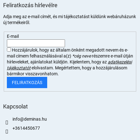
Feliratkozás hírlevélre
Adja meg az e-mail címét, és mi tájékoztatást küldünk webáruházunk
új termékeiről.
E-mail
Hozzájárulok, hogy az általam önként megadott nevem és e-
mail címem felhasználásával a(z)
*cég neve
részemre e-mail útján
hírleveleket, ajánlatokat küldjön. Kijelentem, hogy az
adatkezelési
tájékoztatót
elolvastam. Megértettem, hogy a hozzájárulásom
bármikor visszavonhatom.
FELIRATKOZÁS
Kapcsolat
info
@
deminas.hu
+3614450677