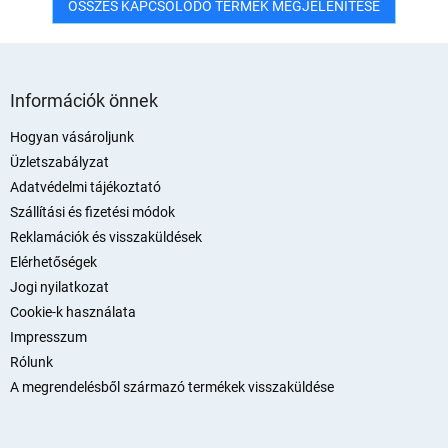
ÖSSZES KAPCSOLÓDÓ TERMÉK MEGJELENÍTÉSE
L
á
Információk önnek
b
l
Hogyan vásároljunk
é
Üzletszabályzat
c
Adatvédelmi tájékoztató
Szállítási és fizetési módok
Reklamációk és visszaküldések
Elérhetőségek
Jogi nyilatkozat
Cookie-k használata
Impresszum
Rólunk
A megrendelésből származó termékek visszaküldése