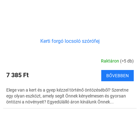
Kerti forgó locsoló szórófej
Raktáron
(>5 db)
7 385 Ft
BŐVEBBEN
Elege van a kert és a gyep kézzel történő öntözéséből? Szeretne
egy olyan eszközt, amely segít Önnek kényelmesen és gyorsan
öntözni a növényeit? Egyedülálló áron kínálunk Önnek...