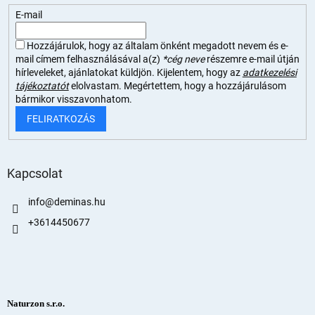
E-mail
Hozzájárulok, hogy az általam önként megadott nevem és e-
mail címem felhasználásával a(z)
*cég neve
részemre e-mail útján
hírleveleket, ajánlatokat küldjön. Kijelentem, hogy az
adatkezelési
tájékoztatót
elolvastam. Megértettem, hogy a hozzájárulásom
bármikor visszavonhatom.
FELIRATKOZÁS
Kapcsolat
info
@
deminas.hu
+3614450677
Naturzon s.r.o.