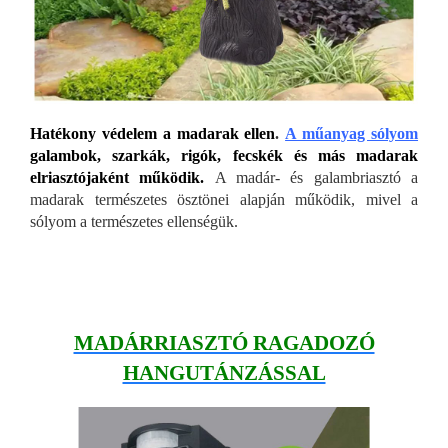
Hatékony védelem a madarak ellen
.
A műanyag sólyom
galambok, szarkák, rigók, fecskék és más madarak
elriasztójaként működik.
A madár- és galambriasztó a
madarak természetes ösztönei alapján működik, mivel a
sólyom a természetes ellenségük.
MADÁRRIASZTÓ RAGADOZÓ
HANGUTÁNZÁSSAL