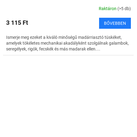
Raktáron
(>5 db)
3 115 Ft
BŐVEBBEN
Ismerje meg ezeket a kiváló minőségű madárriasztó tüskéket,
amelyek tökéletes mechanikai akadályként szolgálnak galambok,
seregélyek, rigók, fecskék és más madarak ellen....