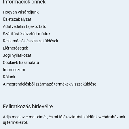
á
Információk önnek
b
l
Hogyan vásároljunk
é
Üzletszabályzat
c
Adatvédelmi tájékoztató
Szállítási és fizetési módok
Reklamációk és visszaküldések
Elérhetőségek
Jogi nyilatkozat
Cookie-k használata
Impresszum
Rólunk
A megrendelésből származó termékek visszaküldése
Feliratkozás hírlevélre
Adja meg az e-mail címét, és mi tájékoztatást küldünk webáruházunk
új termékeiről.