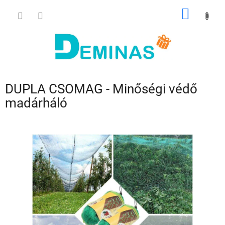
Ugrás
KOSÁR
a
fő
tartalomhoz
DUPLA CSOMAG - Minőségi védő
madárháló