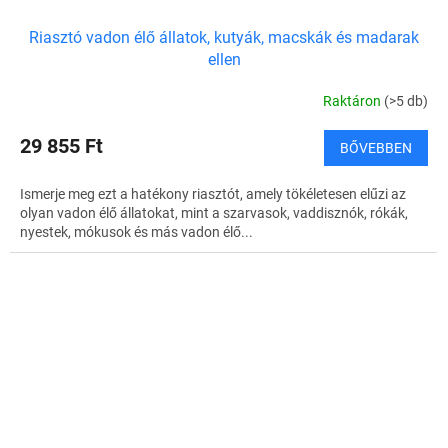
Riasztó vadon élő állatok, kutyák, macskák és madarak
ellen
Raktáron
(>5 db)
29 855 Ft
BŐVEBBEN
Ismerje meg ezt a hatékony riasztót, amely tökéletesen elűzi az
olyan vadon élő állatokat, mint a szarvasok, vaddisznók, rókák,
nyestek, mókusok és más vadon élő...