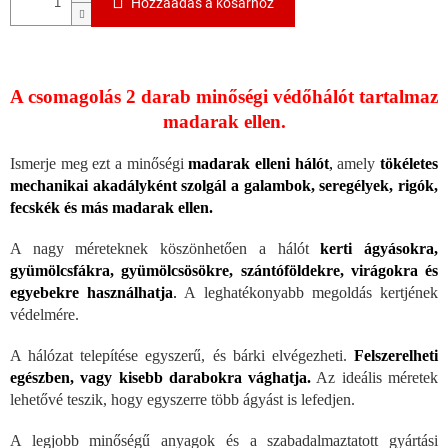
Hozzáadás a kosárhoz
A csomagolás 2 darab minőségi védőhálót tartalmaz
madarak ellen.
Ismerje meg ezt a minőségi
madarak elleni hálót
,
amely
tökéletes
mechanikai akadályként szolgál a galambok, seregélyek, rigók,
fecskék és más madarak ellen.
A nagy méreteknek köszönhetően a hálót
kerti ágyásokra,
gyümölcsfákra, gyümölcsösökre, szántóföldekre, virágokra és
egyebekre használhatja
.
A leghatékonyabb megoldás kertjének
védelmére.
A hálózat telepítése egyszerű, és bárki elvégezheti.
Felszerelheti
egészben, vagy kisebb darabokra vághatja.
Az ideális méretek
lehetővé teszik, hogy egyszerre több ágyást is lefedjen.
A legjobb minőségű anyagok és a szabadalmaztatott gyártási