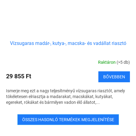
Vízsugaras madár-, kutya-, macska- és vadállat riasztó
Raktáron
(>5 db)
29 855 Ft
BŐVEBBEN
Ismerje meg ezt a nagy teljesítményű vízsugaras riasztót, amely
tökéletesen elriasztja a madarakat, macskákat, kutyákat,
egereket, rókákat és bármilyen vadon élő állatot,...
ÖSSZES HASONLÓ TERMÉKEK MEGJELENÍTÉSE