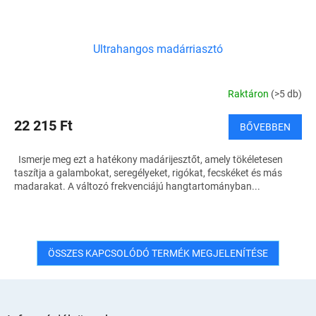
Ultrahangos madárriasztó
Raktáron
(>5 db)
22 215 Ft
BŐVEBBEN
Ismerje meg ezt a hatékony madárijesztőt, amely tökéletesen
taszítja a galambokat, seregélyeket, rigókat, fecskéket és más
madarakat. A változó frekvenciájú hangtartományban...
ÖSSZES KAPCSOLÓDÓ TERMÉK MEGJELENÍTÉSE
L