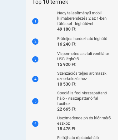
Top 10 termék
Nagy teljesítményű mobil
klímaberendezés 2 az 1-ben
fűtéssel - léghűtővel
49 180 Ft
Erőteljes hordozható léghűtő
16 240 Ft
Vízpermetes asztali ventilátor -
USB léghűtő
15 920 Ft
Szenzációs teljes arcmaszk
sznorkelezéshez
10 530 Ft
Speciális foci visszapattanó
háló - visszapattanó fal
focihoz
22 665 Ft
Úszómedence ph és klór mérő
eszköz
15 475 Ft
Felfújható röplabdaháló