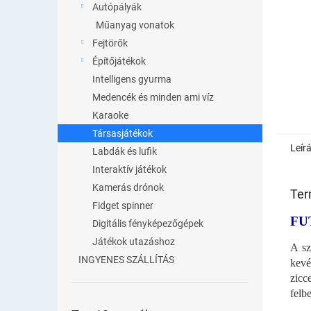
Autópályák
Műanyag vonatok
Fejtörők
Építőjátékok
Intelligens gyurma
Medencék és minden ami víz
Karaoke
Társasjátékok
Leír
Labdák és lufik
Interaktív játékok
Kamerás drónok
Ter
Fidget spinner
FU
Digitális fényképezőgépek
Játékok utazáshoz
A sz
INGYENES SZÁLLÍTÁS
kev
zicc
felb