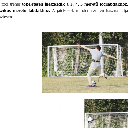
 foci tréner
tökéletesen illeszkedik a 3, 4, 5 méretű focilabdákh
szikus méretű labdákhoz.
A játékosok minden szinten használhatjá
sztésére.