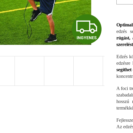
I
Optimal
edzés s
INGYENES
rúgást, 
N
szerelés
Edzés kö
G
edzésre 
segíthet
koncentr
Y
A foci t
szabadal
hosszú 
E
termékké
Fejlessze
N
Az edzés