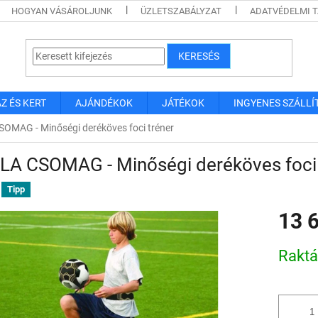
HOGYAN VÁSÁROLJUNK
ÜZLETSZABÁLYZAT
ADATVÉDELMI 
KERESÉS
Z ÉS KERT
AJÁNDÉKOK
JÁTÉKOK
INGYENES SZÁLLÍ
OMAG - Minőségi deréköves foci tréner
LA CSOMAG - Minőségi deréköves foci 
Tipp
13 
Egységár
Rakt