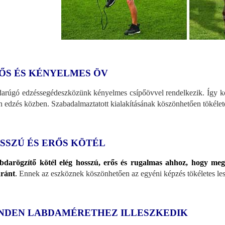
ŐS ÉS KÉNYELMES ÖV
arúgó edzéssegédeszközünk kényelmes csípőövvel rendelkezik. Így ké
n edzés közben. Szabadalmaztatott kialakításának köszönhetően tökélete
SSZÚ ÉS ERŐS KÖTÉL
bdarögzítő kötél elég hosszú, erős és rugalmas ahhoz, hogy megf
ránt
.
Ennek az eszköznek köszönhetően az egyéni képzés tökéletes les
NDEN LABDAMÉRETHEZ ILLESZKEDIK