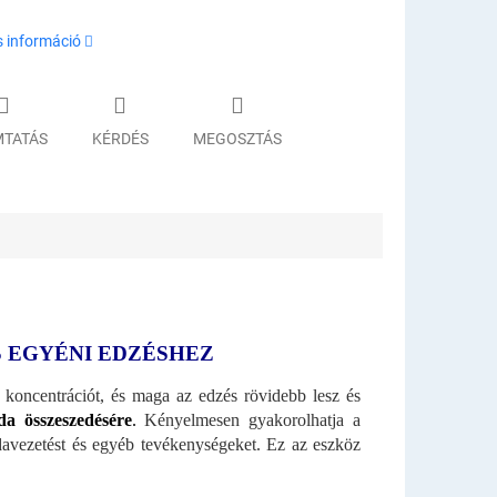
s információ
TATÁS
KÉRDÉS
MEGOSZTÁS
S EGYÉNI EDZÉSHEZ
a koncentrációt, és maga az edzés rövidebb lesz és
da összeszedésére
.
Kényelmesen gyakorolhatja a
abdavezetést és egyéb tevékenységeket. Ez az eszköz