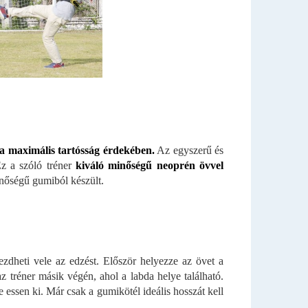
 a maximális tartósság érdekében.
Az egyszerű és
 Ez a szóló tréner
kiváló minőségű neoprén övvel
inőségű gumiból készült.
ezdheti vele az edzést. Először helyezze az övet a
az tréner másik végén, ahol a labda helye található.
ne essen ki. Már csak a gumikötél ideális hosszát kell