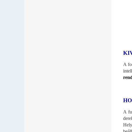
KI
A fo
inte
rend
HO
A fu
dere
Hely
beáll