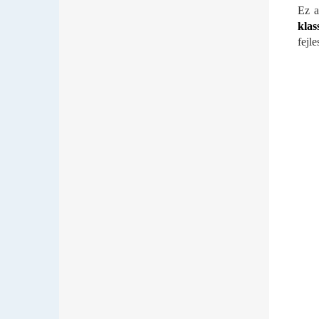
Ez a
klas
fejle