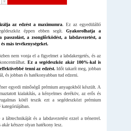
izálja az edzést a maximumra
.
Ez az egyedülálló
egédeszköz éppen ebben segít.
Gyakorolhatja a
a passzolást, a zsonglőrködést, a labdavezetést, a
t és más tevékenységeket.
zben nem vonja el a figyelmet a labdakergetés, és az
koncentrálhat.
Ez a segédeszköz akár 100%-kal is
 effektívebbé tenni az edzést
.
Időt takarít meg, jobban
ál, és jobban és hatékonyabban tud edzeni.
réner egyedi minőségű prémium anyagokból készült. A
maztatott kialakítás, a kényelmes deréköv, az erős és
rugalmas kötél teszik ezt a segédeszközt prémium
 kategóriájában.
 a lábtechnikáját és a labdavezetést ezzel a trénerrel.
 akár kétszer olyan hatékony lesz.