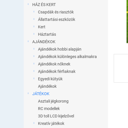
l
HÁZ ÉS KERT
Csapdák és riasztók
Állattartási eszközök
Kert
Háztartás
AJÁNDÉKOK
Ajándékok hobbi alapján
Ajándékok különleges alkalmakra
Ajándékok nőknek
Ajándékok férfiaknak
Egyedi kütyük
Ajándékok
JÁTÉKOK
Asztali jégkorong
RC modellek
3D toll LCD kijelzővel
Kreatív játékok