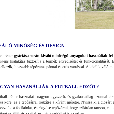
VÁLÓ MINŐSÉG ÉS DESIGN
ci tréner
g
yártása során kiváló minőségű anyagokat használtak fel
lligens kialakítás biztosítja a termék egyediségét és funkcionalitását.
elkezik
,
hosszabb tépőzáras pánttal és erős varrással. A kötél kiváló m
GYAN HASZNÁLJÁK A FUTBALL EDZŐT?
tball tréner használata nagyon egyszerű, és gyakorlatilag azonnal elk
ka köré, és a tépőzárral rögzítse a kívánt méretre. Nyissa ki a cipzárt 
ezze be a focilabdát, és rögzítse tépőzárral, hogy szilárdan tartson, és 
ítani az állítható csattal, és már kezdődhet is az edzés.