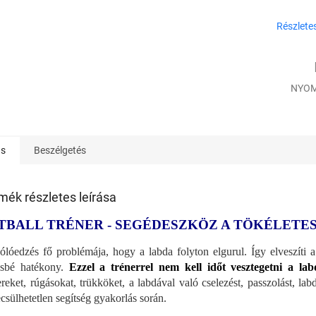
E
Részlete
S
NYOM
ás
Beszélgetés
mék részletes leírása
TBALL TRÉNER - SEGÉDESZKÖZ A TÖKÉLETE
ólóedzés fő problémája, hogy a labda folyton elgurul. Így elveszíti 
ésbé hatékony.
Ezzel a trénerrel nem kell időt vesztegetni a lab
ereket, rúgásokat, trükköket, a labdával való cselezést, passzolást, l
ecsülhetetlen segítség gyakorlás során.