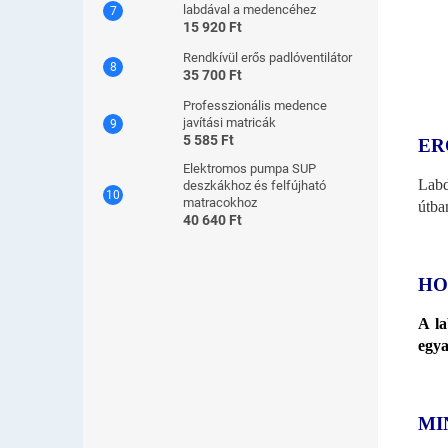
labdával a medencéhez
15 920 Ft
Rendkívül erős padlóventilátor
35 700 Ft
Professzionális medence
javítási matricák
5 585 Ft
ER
Elektromos pumpa SUP
Labd
deszkákhoz és felfújható
matracokhoz
útba
40 640 Ft
HO
A la
egya
MI