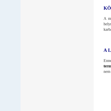
KÖ
A m
hely
karba
A 
Enne
term
nem 