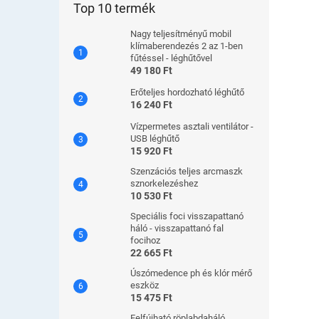
Top 10 termék
Nagy teljesítményű mobil
klímaberendezés 2 az 1-ben
fűtéssel - léghűtővel
49 180 Ft
Erőteljes hordozható léghűtő
16 240 Ft
Vízpermetes asztali ventilátor -
USB léghűtő
15 920 Ft
Szenzációs teljes arcmaszk
sznorkelezéshez
10 530 Ft
Speciális foci visszapattanó
háló - visszapattanó fal
focihoz
22 665 Ft
Úszómedence ph és klór mérő
eszköz
15 475 Ft
Felfújható röplabdaháló