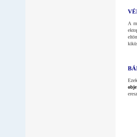
VÉ
A ma
ekto
eltö
kikü
BÁ
Eze
obj
eres