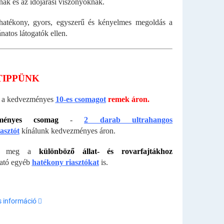
nak és az időjárási viszonyoknak.
hatékony, gyors, egyszerű és kényelmes megoldás a
natos látogatók ellen.
TIPPÜNK
k a kedvezményes
10-es csomagot
remek áron.
ményes csomag
-
2 darab ultrahangos
asztót
kínálunk kedvezményes áron.
tse meg a
különböző állat- és rovarfajtákhoz
ató egyéb
hatékony riasztókat
is.
s információ