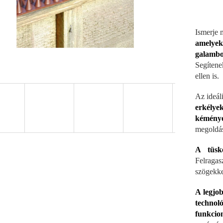
Ismerje 
amelyek
galambok
Segítene
ellen is.
Az ideál
erkély
kémény
megoldás
A tüské
Felraga
szögekkel
A legjo
technoló
funkcion