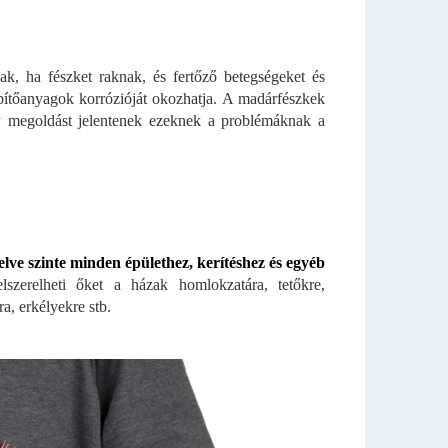
, ha fészket raknak, és fertőző betegségeket és
ítőanyagok korrózióját okozhatja. A madárfészkek
ny megoldást jelentenek ezeknek a problémáknak a
elve szinte minden épülethez, kerítéshez és egyéb
zerelheti őket a házak homlokzatára, tetőkre,
a, erkélyekre stb.