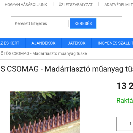
HOGYAN VÁSÁROLJUNK
ÜZLETSZABÁLYZAT
ADATVÉDELMI 
KERESÉS
Z ÉS KERT
AJÁNDÉKOK
JÁTÉKOK
INGYENES SZÁLLÍ
ÖTÖS CSOMAG - Madárriasztó műanyag tüske
S CSOMAG - Madárriasztó műanyag tü
13 
Egységár
Rakt