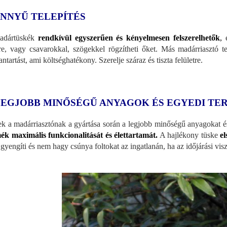
NNYŰ TELEPÍTÉS
adártüskék
rendkívül egyszerűen és kényelmesen felszerelhetők
,
é
re, vagy csavarokkal, szögekkel rögzítheti őket. Más madárriasztó
ntartást, ami költséghatékony. Szerelje száraz és tiszta felületre.
LEGJOBB MINŐSÉGŰ ANYAGOK ÉS EGYEDI TE
k a madárriasztónak a gyártása során a legjobb minőségű anyagokat és 
ék maximális funkcionalitását és élettartamát.
A hajlékony tüske
el
gyengíti és nem hagy csúnya foltokat az ingatlanán, ha az időjárási vi