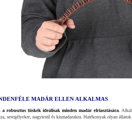
NDENFÉLE MADÁR ELLEN ALKALMAS
k
a robusztus tüskék ideálisak minden madár elriasztására
.
Alkalm
kra, seregélyekre, nagytestű és kismadarakra. Hatékonyak olyan állatok e