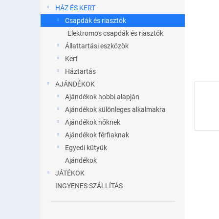
l
HÁZ ÉS KERT
Csapdák és riasztók
Elektromos csapdák és riasztók
Állattartási eszközök
Kert
Háztartás
AJÁNDÉKOK
Ajándékok hobbi alapján
Ajándékok különleges alkalmakra
Ajándékok nőknek
Ajándékok férfiaknak
Egyedi kütyük
Ajándékok
JÁTÉKOK
INGYENES SZÁLLÍTÁS