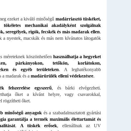
meg ezeket a kiváló minőségű
madárriasztó tüskéket,
 tökéletes mechanikai akadályként szolgálnak
, seregélyek, rigók, fecskék és más madarak ellen
.
k a nyestek, macskák és más nem kívánatos látogatók
is méreteknek köszönhetően
használhatja a hegyeket
eken, párkányokon, tetőkön, korlátokon,
eken és egyéb területeken
.
A leghatékonyabb
 a madarak és a
madárürülék elleni védekezésre
.
k felszerelése egyszerű
,
és bárki elvégezheti.
szthatja őket a kívánt helyre, vagy csavarokkal,
 rögzítheti őket.
bb minőségű anyagok
és a szabadalmaztatott gyártási
gia garantálja a termék maximális élettartamát és
alitását
.
A tüskék erősek
,
ellenállnak az UV