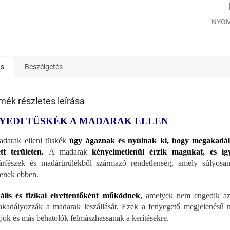
NYOM
ás
Beszélgetés
mék részletes leírása
YEDI TÜSKÉK A MADARAK ELLEN
darak elleni tüskék
úgy ágaznak és nyúlnak ki, hogy megakadál
tt területen.
A madarak
kényelmetlenül érzik magukat, és íg
rfészek és madárürülékből származó rendetlenség, amely súlyosan
tenek ebben.
ális és fizikai elrettentőként működnek
,
amelyek nem engedik az á
kadályozzák a madarak leszállását. Ezek a fenyegető megjelenésű m
ajok és más behatolók felmászhassanak a kerítésekre.