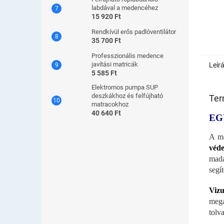
labdával a medencéhez
15 920 Ft
Rendkívül erős padlóventilátor
35 700 Ft
Professzionális medence
javítási matricák
Leír
5 585 Ft
Elektromos pumpa SUP
deszkákhoz és felfújható
Ter
matracokhoz
40 640 Ft
EG
A ma
véde
madá
segí
Vizu
mega
tolv