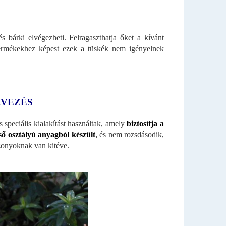
s bárki elvégezheti. Felragaszthatja őket a kívánt
 termékekhez képest ezek a tüskék nem igényelnek
RVEZÉS
speciális kialakítást használtak, amely
biztosítja a
ső osztályú anyagból készült
,
és nem rozsdásodik,
szonyoknak van kitéve.