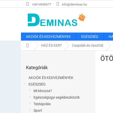
Ugrás
+3614450677
info@deminas.hu
a
fő
tartalomhoz
AKCIÓK ÉS KEDVEZMÉNYEK
EGÉSZSÉG
HÁ
Kezdőlap
HÁZ ÉS KERT
Csapdák és riasztók
O
ÖTÖ
l
Kategóriák
d
Kategóriák
átugrása
a
l
AKCIÓK ÉS KEDVEZMÉNYEK
s
EGÉSZSÉG
ó
Mi kínozza?
p
a
Egészségügyi segédeszközök
n
Testápolás
e
Sport