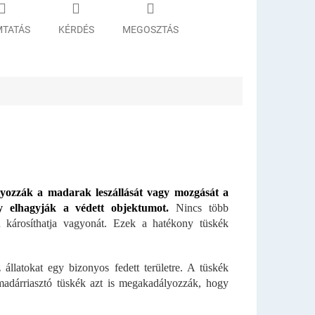
TATÁS
KÉRDÉS
MEGOSZTÁS
yozzák a madarak leszállását vagy mozgását a
y elhagyják a védett objektumot.
Nincs több
 károsíthatja vagyonát. Ezek a hatékony tüskék
llatokat egy bizonyos fedett területre. A tüskék
adárriasztó tüskék azt is megakadályozzák, hogy