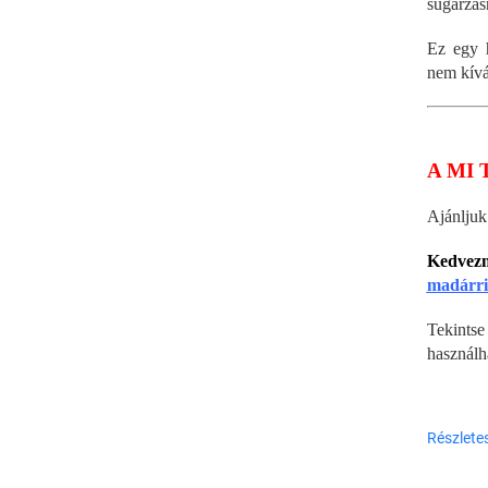
sugárzás
Ez egy 
nem kívá
A MI 
Ajánlju
Kedvez
madárri
Tekin
használh
Részlete