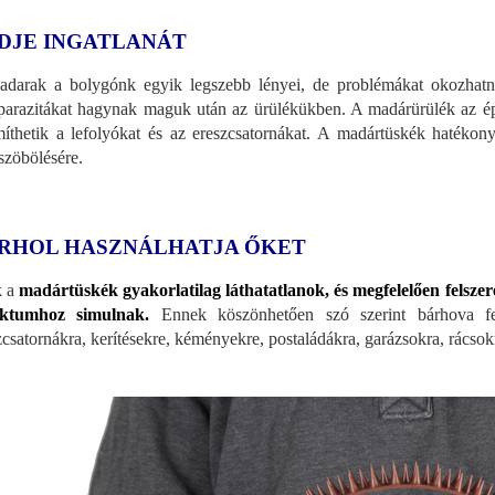
DJE INGATLANÁT
darak a bolygónk egyik legszebb lényei, de problémákat okozhatnak
parazitákat hagynak maguk után az ürülékükben. A madárürülék az ép
míthetik a lefolyókat és az ereszcsatornákat. A madártüskék hatéko
szöbölésére.
RHOL HASZNÁLHATJA ŐKET
k a
madártüskék gyakorlatilag láthatatlanok, és megfelelően felszer
ektumhoz simulnak.
Ennek köszönhetően szó szerint bárhova fels
zcsatornákra, kerítésekre, kéményekre, postaládákra, garázsokra, rácsokr