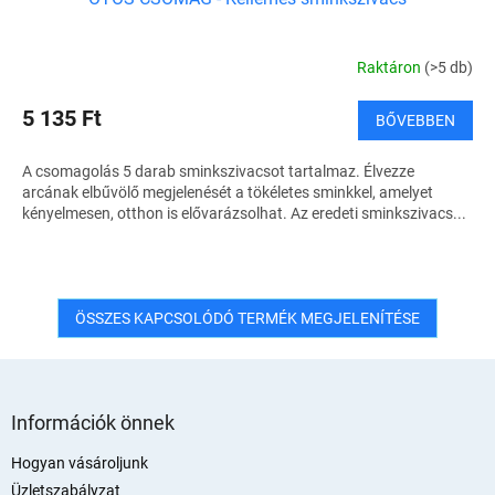
Raktáron
(>5 db)
5 135 Ft
BŐVEBBEN
A csomagolás 5 darab sminkszivacsot tartalmaz. Élvezze
arcának elbűvölő megjelenését a tökéletes sminkkel, amelyet
kényelmesen, otthon is elővarázsolhat. Az eredeti sminkszivacs...
ÖSSZES KAPCSOLÓDÓ TERMÉK MEGJELENÍTÉSE
L
á
Információk önnek
b
l
Hogyan vásároljunk
é
Üzletszabályzat