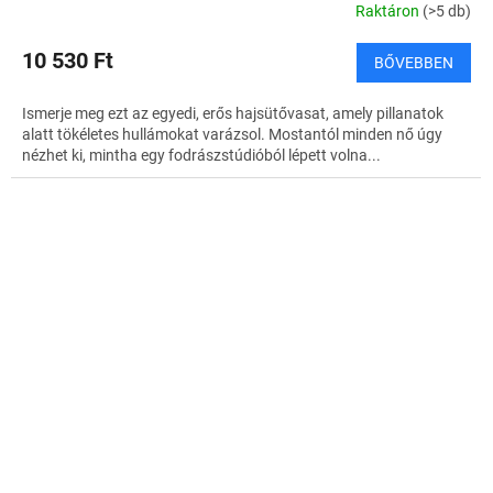
Raktáron
(>5 db)
10 530 Ft
BŐVEBBEN
Ismerje meg ezt az egyedi, erős hajsütővasat, amely pillanatok
alatt tökéletes hullámokat varázsol. Mostantól minden nő úgy
nézhet ki, mintha egy fodrászstúdióból lépett volna...