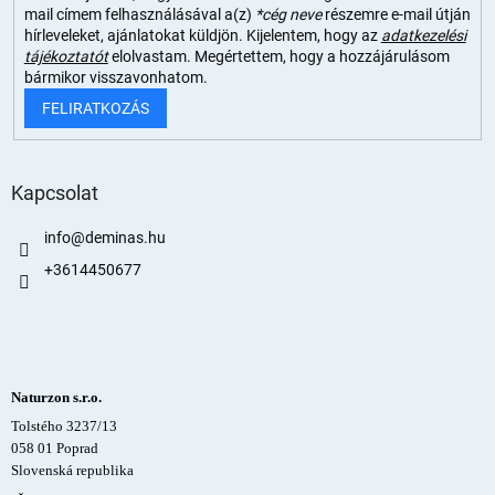
mail címem felhasználásával a(z)
*cég neve
részemre e-mail útján
hírleveleket, ajánlatokat küldjön. Kijelentem, hogy az
adatkezelési
tájékoztatót
elolvastam. Megértettem, hogy a hozzájárulásom
bármikor visszavonhatom.
FELIRATKOZÁS
Kapcsolat
info
@
deminas.hu
+3614450677
Naturzon s.r.o.
Tolstého 3237/13
058 01 Poprad
Slovenská republika