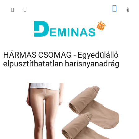
Ugrás
KOSÁR
a
fő
tartalomhoz
HÁRMAS CSOMAG - Egyedülálló
elpusztíthatatlan harisnyanadrág