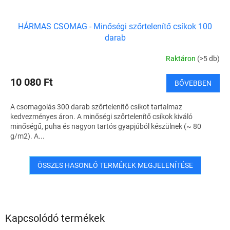
HÁRMAS CSOMAG - Minőségi szőrtelenítő csíkok 100
darab
Raktáron
(>5 db)
10 080 Ft
BŐVEBBEN
A csomagolás 300 darab szőrtelenítő csíkot tartalmaz
kedvezményes áron. A minőségi szőrtelenítő csíkok kiváló
minőségű, puha és nagyon tartós gyapjúból készülnek (~ 80
g/m2). A...
ÖSSZES HASONLÓ TERMÉKEK MEGJELENÍTÉSE
Kapcsolódó termékek