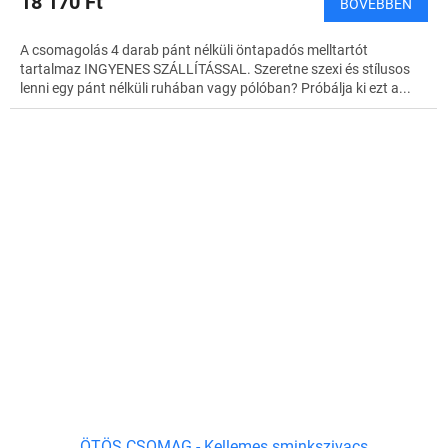
18 170 Ft
BŐVEBBEN
N
A csomagolás 4 darab pánt nélküli öntapadós melltartót
E
tartalmaz INGYENES SZÁLLÍTÁSSAL. Szeretne szexi és stílusos
lenni egy pánt nélküli ruhában vagy pólóban? Próbálja ki ezt a...
S
ÖTÖS CSOMAG - Kellemes sminkszivacs