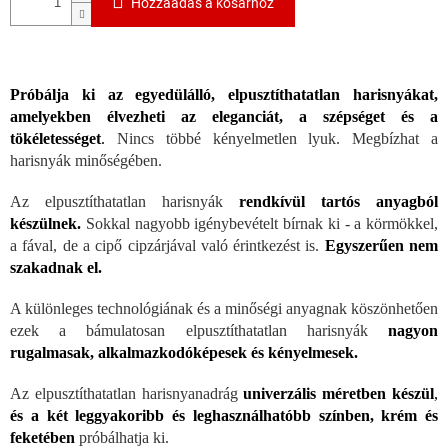
Hozzáadás a kosárhoz
Próbálja ki az egyedülálló, elpusztíthatatlan harisnyákat,
amelyekben élvezheti az eleganciát, a szépséget és a
tökéletességet
.
Nincs többé kényelmetlen lyuk. Megbízhat a
harisnyák minőségében.
Az elpusztíthatatlan harisnyák
rendkívül tartós anyagból
készülnek.
Sokkal nagyobb igénybevételt bírnak ki - a körmökkel,
a fával, de a cipő cipzárjával való érintkezést is.
Egyszerűen nem
szakadnak el.
A különleges technológiának és a minőségi anyagnak köszönhetően
ezek a bámulatosan elpusztíthatatlan harisnyák
nagyon
rugalmasak, alkalmazkodóképesek és kényelmesek.
Az elpusztíthatatlan harisnyanadrág
univerzális méretben készül
,
és a két leggyakoribb és leghasználhatóbb színben, krém és
feketében
próbálhatja ki.