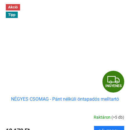
Akció
Tipp
I
INGYENES
N
NÉGYES CSOMAG - Pánt nélküli öntapadós melltartó
G
Y
Raktáron
(>5 db)
E