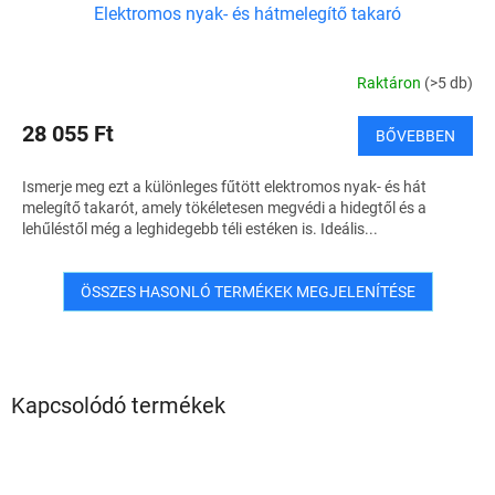
Elektromos nyak- és hátmelegítő takaró
Raktáron
(>5 db)
28 055 Ft
BŐVEBBEN
Ismerje meg ezt a különleges fűtött elektromos nyak- és hát
melegítő takarót, amely tökéletesen megvédi a hidegtől és a
lehűléstől még a leghidegebb téli estéken is. Ideális...
ÖSSZES HASONLÓ TERMÉKEK MEGJELENÍTÉSE
Kapcsolódó termékek