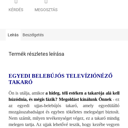
KÉRDÉS
MEGOSZTÁS
Leírás
Beszélgetés
Termék részletes leírása
EGYEDI BELEBÚJÓS TELEVÍZIÓNÉZŐ
TAKARÓ
Ön is utálja, amikor
a hideg, téli estéken a takarója alá kell
húzódnia, és mégis fázik? Megoldást kínálunk Önnek
- ez
az egyedi ujjas-belebújós takaró, amely egyedülálló
mozgásszabadságot és egyben tökéletes melegséget biztosít.
Nem számít, milyen tevékenységet végez, ez a takaró mindig
melegen tartja. Az ujjak lehetővé teszik, hogy kezébe vegyen