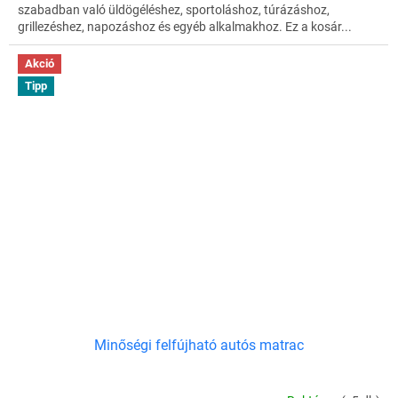
szabadban való üldögéléshez, sportoláshoz, túrázáshoz,
grillezéshez, napozáshoz és egyéb alkalmakhoz. Ez a kosár...
Akció
Tipp
Minőségi felfújható autós matrac