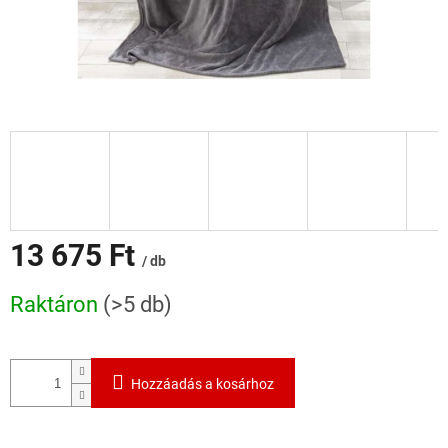
13 675 Ft
/ db
Egységár:
Raktáron
(>5 db)
Hozzáadás a kosárhoz