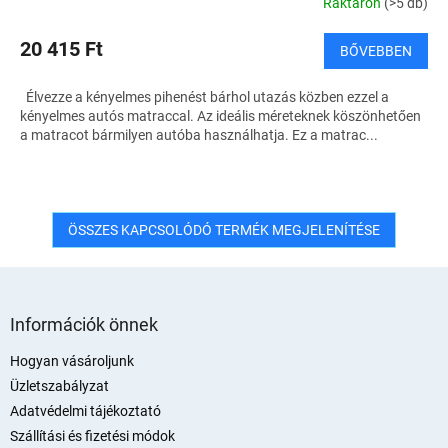
Raktáron
(>5 db)
20 415 Ft
BŐVEBBEN
Élvezze a kényelmes pihenést bárhol utazás közben ezzel a
kényelmes autós matraccal. Az ideális méreteknek köszönhetően
a matracot bármilyen autóba használhatja. Ez a matrac...
ÖSSZES KAPCSOLÓDÓ TERMÉK MEGJELENÍTÉSE
L
á
Információk önnek
b
l
Hogyan vásároljunk
é
Üzletszabályzat
c
Adatvédelmi tájékoztató
Szállítási és fizetési módok