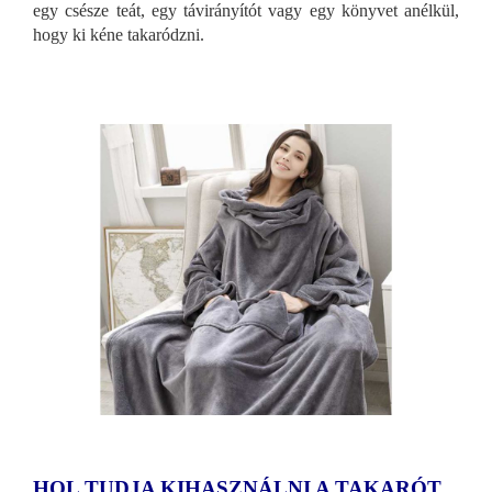
egy csésze teát, egy távirányítót vagy egy könyvet anélkül,
hogy ki kéne takaródzn
i.
HOL TUDJA KIHASZNÁLNI A TAKARÓT