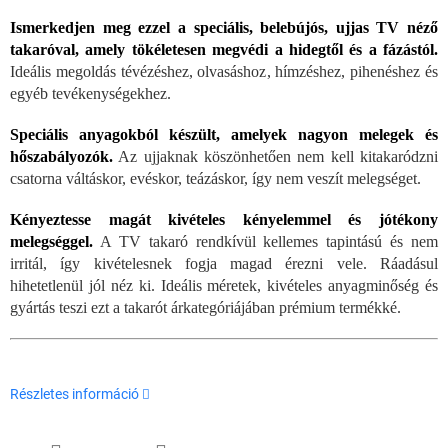
Ismerkedjen meg ezzel a speciális, belebújós, ujjas TV néző
takaróval, amely tökéletesen megvédi a hidegtől és a fázástól.
Ideális megoldás tévézéshez, olvasáshoz, hímzéshez, pihenéshez és
egyéb tevékenységekhez.
Speciális anyagokból készült, amelyek nagyon melegek és
hőszabályozók.
Az ujjaknak köszönhetően nem kell kitakaródzni
csatorna váltáskor, evéskor, teázáskor, így nem veszít melegséget.
Kényeztesse magát kivételes kényelemmel és jótékony
melegséggel.
A TV takaró rendkívül kellemes tapintású és nem
irritál, így kivételesnek fogja magad érezni vele. Ráadásul
hihetetlenül jól néz ki. Ideális méretek, kivételes anyagminőség és
gyártás teszi ezt a takarót árkategóriájában prémium termékké.
Részletes információ