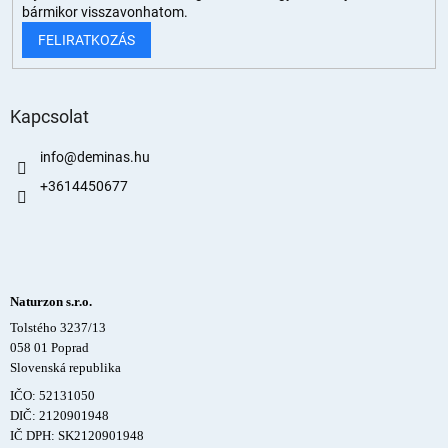
bármikor visszavonhatom.
FELIRATKOZÁS
Kapcsolat
info
@
deminas.hu
+3614450677
Naturzon s.r.o.
Tolstého 3237/13
058 01 Poprad
Slovenská republika
IČO: 52131050
DIČ: 2120901948
IČ DPH: SK2120901948