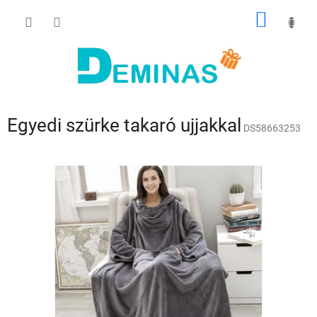
Ugrás
KOSÁR
a
fő
tartalomhoz
Egyedi szürke takaró ujjakkal
DS58663253