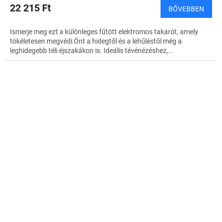
22 215 Ft
BŐVEBBEN
Ismerje meg ezt a különleges fűtött elektromos takarót, amely
tökéletesen megvédi Önt a hidegtől és a lehűléstől még a
leghidegebb téli éjszakákon is. Ideális tévénézéshez,...