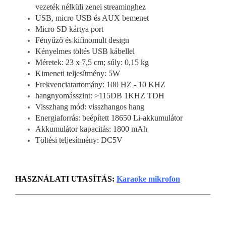
vezeték nélküli zenei streaminghez
USB, micro USB és AUX bemenet
Micro SD kártya port
Fényűző és kifinomult design
Kényelmes töltés USB kábellel
Méretek: 23 x 7,5 cm; súly: 0,15 kg
Kimeneti teljesítmény: 5W
Frekvenciatartomány: 100 HZ - 10 KHZ
hangnyomásszint: >115DB 1KHZ TDH
Visszhang mód: visszhangos hang
Energiaforrás: beépített 18650 Li-akkumulátor
Akkumulátor kapacitás: 1800 mAh
Töltési teljesítmény: DC5V
HASZNÁLATI UTASÍTÁS:
Karaoke mikrofon