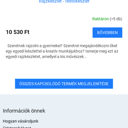
Rajzkészlet - festőkészlet
Raktáron
(>5 db)
10 530 Ft
BŐVEBBEN
Szeretnek rajzolni a gyermekei? Szeretné megajándékozni őket
egy egyedi készlettel a kreatív munkájukhoz? Ismerje meg ezt az
egyedi rajzkészletet, amellyel a kis művészek...
ÖSSZES KAPCSOLÓDÓ TERMÉK MEGJELENÍTÉSE
L
á
Információk önnek
b
l
Hogyan vásároljunk
é