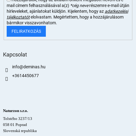
mail címem felhasználásával a(z)
*cég neve
részemre e-mail útján
hírleveleket, ajánlatokat küldjön. Kijelentem, hogy az
adatkezelési
tájékoztatót
elolvastam. Megértettem, hogy a hozzájárulásom
bármikor visszavonhatom.
FELIRATKOZÁS
Kapcsolat
info
@
deminas.hu
+3614450677
Naturzon s.r.o.
Tolstého 3237/13
058 01 Poprad
Slovenská republika