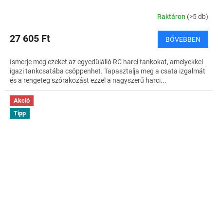
Raktáron
(>5 db)
27 605 Ft
BŐVEBBEN
Ismerje meg ezeket az egyedülálló RC harci tankokat, amelyekkel
igazi tankcsatába csöppenhet. Tapasztalja meg a csata izgalmát
és a rengeteg szórakozást ezzel a nagyszerű harci...
Akció
Tipp