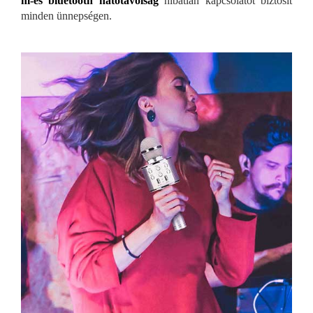
m-es bluetooth hatótávolság
hibátlan kapcsolatot biztosít
minden ünnepségen.