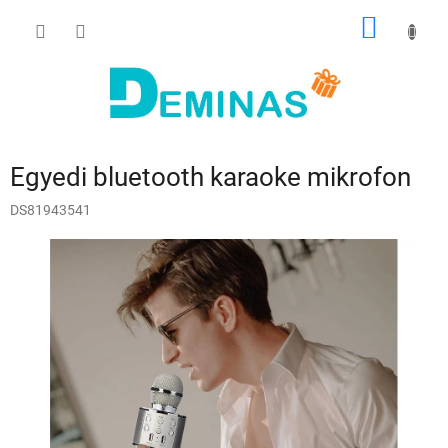
Ugrás
KOSÁR
a
fő
tartalomhoz
Egyedi bluetooth karaoke mikrofon
DS81943541