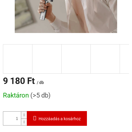
9 180 Ft
/ db
Egységár:
Raktáron
(>5 db)
Hozzáadás a kosárhoz