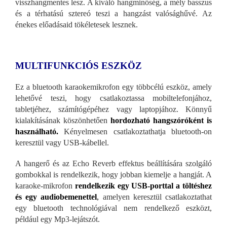
visszhangmentes lesz. A kiváló hangminőség, a mély basszus
és a térhatású sztereó teszi a hangzást valósághűvé. Az
énekes előadásaid tökéletesek lesznek.
MULTIFUNKCIÓS ESZKÖZ
Ez a bluetooth karaokemikrofon egy többcélú eszköz, amely
lehetővé teszi, hogy csatlakoztassa mobiltelefonjához,
tabletjéhez, számítógépéhez vagy laptopjához. Könnyű
kialakításának köszönhetően
hordozható hangszóróként is
használható.
Kényelmesen csatlakoztathatja bluetooth-on
keresztül vagy USB-kábellel.
A hangerő és az Echo Reverb effektus beállítására szolgáló
gombokkal is rendelkezik, hogy jobban kiemelje a hangját. A
karaoke-mikrofon
rendelkezik egy USB-porttal a töltéshez
és egy audiobemenettel
,
amelyen keresztül csatlakoztathat
egy bluetooth technológiával nem rendelkező eszközt,
például egy Mp3-lejátszót.