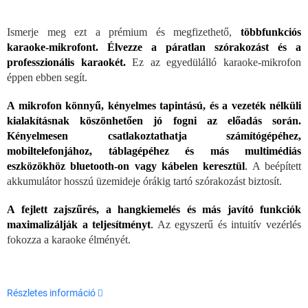
Ismerje meg ezt a prémium és megfizethető,
többfunkciós
karaoke-mikrofont. Élvezze a páratlan szórakozást és a
professzionális karaokét.
Ez az egyedülálló karaoke-mikrofon
éppen ebben segít.
A mikrofon könnyű, kényelmes tapintású, és a vezeték nélküli
kialakításnak köszönhetően jó fogni az előadás során.
Kényelmesen csatlakoztathatja számítógépéhez,
mobiltelefonjához, táblagépéhez és más multimédiás
eszközökhöz bluetooth-on vagy kábelen keresztül
.
A beépített
akkumulátor hosszú üzemideje órákig tartó szórakozást biztosít.
A fejlett zajszűrés, a hangkiemelés és más javító funkciók
maximalizálják a teljesítményt
.
Az egyszerű és intuitív vezérlés
fokozza a karaoke élményét.
Részletes információ