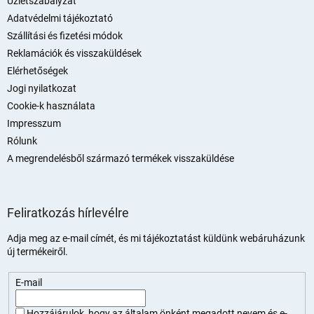
Üzletszabályzat
c
Adatvédelmi tájékoztató
Szállítási és fizetési módok
Reklamációk és visszaküldések
Elérhetőségek
Jogi nyilatkozat
Cookie-k használata
Impresszum
Rólunk
A megrendelésből származó termékek visszaküldése
Feliratkozás hírlevélre
Adja meg az e-mail címét, és mi tájékoztatást küldünk webáruházunk
új termékeiről.
E-mail
Hozzájárulok, hogy az általam önként megadott nevem és e-