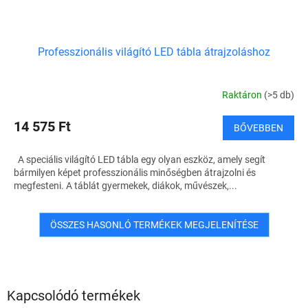
Professzionális világító LED tábla átrajzoláshoz
Raktáron
(>5 db)
14 575 Ft
BŐVEBBEN
A speciális világító LED tábla egy olyan eszköz, amely segít
bármilyen képet professzionális minőségben átrajzolni és
megfesteni. A táblát gyermekek, diákok, művészek,...
ÖSSZES HASONLÓ TERMÉKEK MEGJELENÍTÉSE
Kapcsolódó termékek