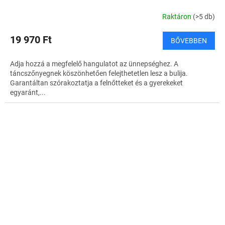
Raktáron
(>5 db)
19 970 Ft
BŐVEBBEN
Adja hozzá a megfelelő hangulatot az ünnepséghez. A
táncszőnyegnek köszönhetően felejthetetlen lesz a bulija.
Garantáltan szórakoztatja a felnőtteket és a gyerekeket
egyaránt,...