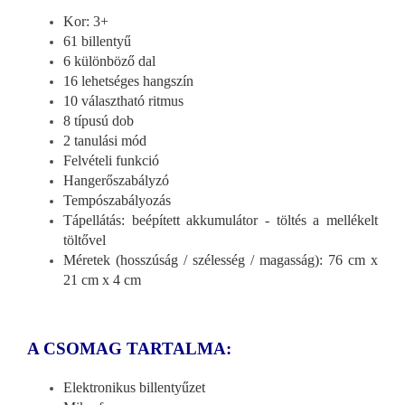
Kor: 3+
61 billentyű
6 különböző dal
16 lehetséges hangszín
10 választható ritmus
8 típusú dob
2 tanulási mód
Felvételi funkció
Hangerőszabályzó
Tempószabályozás
Tápellátás: beépített akkumulátor - töltés a mellékelt
töltővel
Méretek (hosszúság / szélesség / magasság): 76 cm x
21 cm x 4 cm
A CSOMAG TARTALMA:
Elektronikus billentyűzet