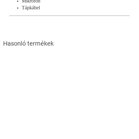
Mikrofon
Tápkábel