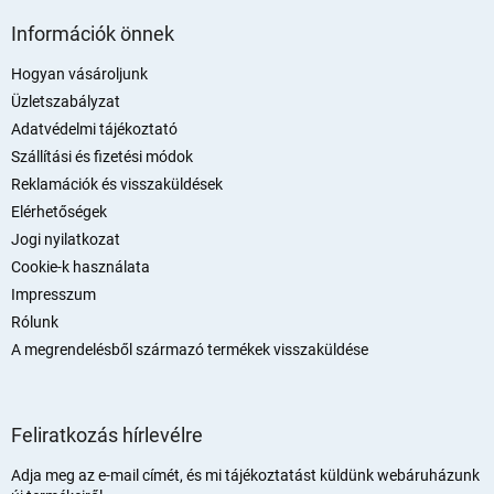
L
á
Információk önnek
b
l
Hogyan vásároljunk
é
Üzletszabályzat
c
Adatvédelmi tájékoztató
Szállítási és fizetési módok
Reklamációk és visszaküldések
Elérhetőségek
Jogi nyilatkozat
Cookie-k használata
Impresszum
Rólunk
A megrendelésből származó termékek visszaküldése
Feliratkozás hírlevélre
Adja meg az e-mail címét, és mi tájékoztatást küldünk webáruházunk