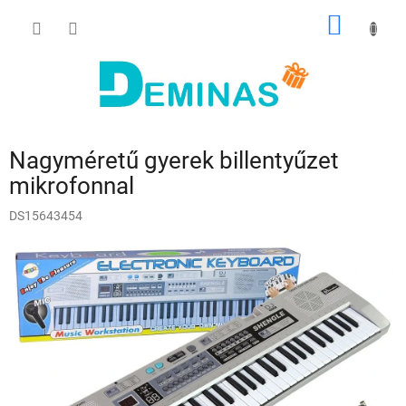
Ugrás
KOSÁR
a
fő
tartalomhoz
Nagyméretű gyerek billentyűzet
mikrofonnal
DS15643454