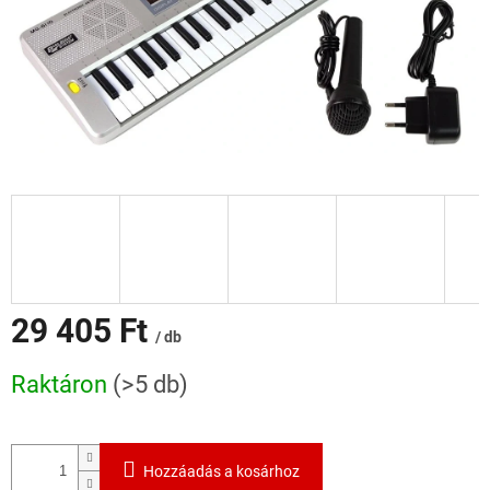
29 405 Ft
/ db
Egységár:
Raktáron
(>5 db)
Hozzáadás a kosárhoz