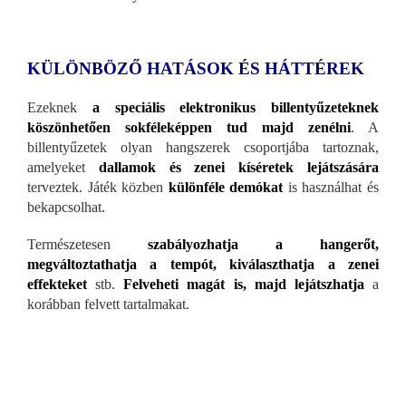
KÜLÖNBÖZŐ HATÁSOK ÉS HÁTTÉREK
Ezeknek
a speciális elektronikus billentyűzeteknek
köszönhetően sokféleképpen tud majd zenélni
. A
billentyűzetek olyan hangszerek csoportjába tartoznak,
amelyeket
dallamok és zenei kíséretek lejátszására
terveztek. Játék közben
különféle demókat
is használhat és
bekapcsolhat.
Természetesen
szabályozhatja a hangerőt,
megváltoztathatja a tempót, kiválaszthatja a zenei
effekteket
stb.
Felveheti magát is, majd lejátszhatja
a
korábban felvett tartalmakat.