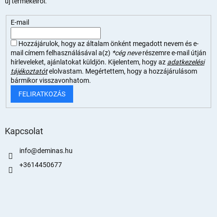
új termékeiről.
E-mail
Hozzájárulok, hogy az általam önként megadott nevem és e-
mail címem felhasználásával a(z)
*cég neve
részemre e-mail útján
hírleveleket, ajánlatokat küldjön. Kijelentem, hogy az
adatkezelési
tájékoztatót
elolvastam. Megértettem, hogy a hozzájárulásom
bármikor visszavonhatom.
FELIRATKOZÁS
Kapcsolat
info
@
deminas.hu
+3614450677