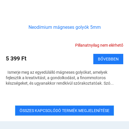
Neodímium mágneses golyók 5mm
Pillanatnyilag nem elérhető
5 399 Ft
BŐVEBBEN
Ismerje meg az egyedülálló mágneses golyókat, amelyek
fejlesztik a kreativitást, a gondolkodást, a finommotoros
készségeket, és ugyanakkor rendkívül szórakoztatóak. Szó...
ÖSSZES KAPCSOLÓDÓ TERMÉK MEGJELENÍTÉSE