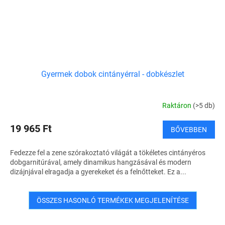
Gyermek dobok cintányérral - dobkészlet
Raktáron
(>5 db)
19 965 Ft
BŐVEBBEN
Fedezze fel a zene szórakoztató világát a tökéletes cintányéros
dobgarnitúrával, amely dinamikus hangzásával és modern
dizájnjával elragadja a gyerekeket és a felnőtteket. Ez a...
ÖSSZES HASONLÓ TERMÉKEK MEGJELENÍTÉSE