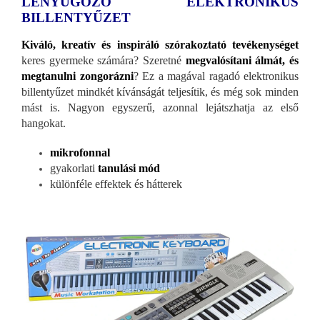
LENYŰGÖZŐ ELEKTRONIKUS
BILLENTYŰZET
Kiváló, kreatív és inspiráló szórakoztató tevékenységet
keres gyermeke számára? Szeretné
megvalósítani álmát, és
megtanulni zongorázni
? Ez a magával ragadó elektronikus
billentyűzet mindkét kívánságát teljesítik, és még sok minden
mást is. Nagyon egyszerű, azonnal lejátszhatja az első
hangokat.
mikrofonnal
gyakorlati
tanulási mód
különféle effektek és hátterek