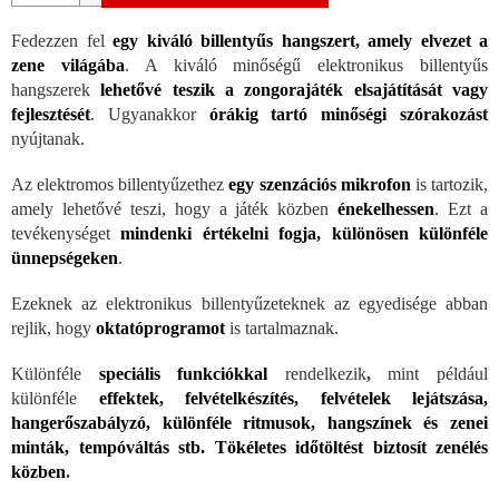
Fedezzen fel
egy kiváló billentyűs hangszert, amely elvezet a
zene világába
. A kiváló minőségű elektronikus billentyűs
hangszerek
lehetővé teszik a zongorajáték elsajátítását vagy
fejlesztését
. Ugyanakkor
órákig tartó minőségi szórakozást
nyújtanak.
Az elektromos billentyűzethez
egy szenzációs mikrofon
is tartozik,
amely lehetővé teszi, hogy a játék közben
énekelhessen
. Ezt a
tevékenységet
mindenki értékelni fogja, különösen különféle
ünnepségeken
.
Ezeknek az elektronikus billentyűzeteknek az egyedisége abban
rejlik, hogy
oktatóprogramot
is tartalmaznak.
Különféle
speciális funkciókkal
rendelkezik
,
mint például
különféle
effektek, felvételkészítés, felvételek lejátszása,
hangerőszabályzó, különféle ritmusok, hangszínek és zenei
minták, tempóváltás stb.
Tökéletes időtöltést biztosít zenélés
közben
.