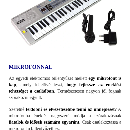
MIKROFONNAL
Az egyedi elektromos billentyűzet mellett
egy mikrofont is
kap
, amely lehetővé teszi,
hogy fejlessze az éneklési
tehetséget a családban
. Természetesen nagyon jól fognak
szórakozni együtt.
Szeretné
feldobni és élvezetesebbé tenni az ünneplését
? A
mikrofonba éneklés nagyszerű módja a szórakozásnak
fiatalok és idősek számára egyaránt
. Csak csatlakoztassa a
mikrofont a billentyűzethez.