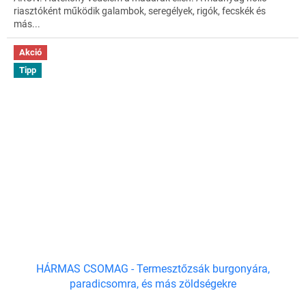
E
riasztóként működik galambok, seregélyek, rigók, fecskék és
S
más...
Akció
Tipp
HÁRMAS CSOMAG - Termesztőzsák burgonyára,
paradicsomra, és más zöldségekre