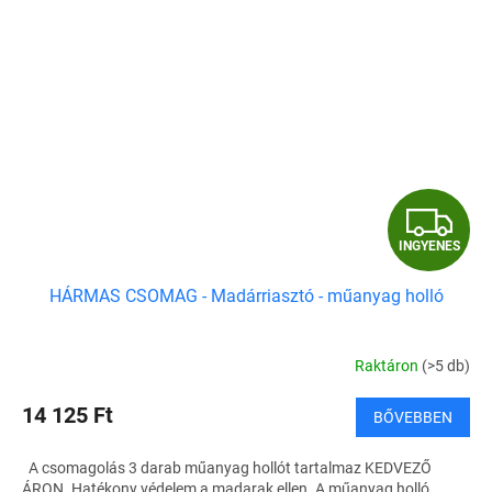
I
INGYENES
N
HÁRMAS CSOMAG - Madárriasztó - műanyag holló
G
Y
Raktáron
(>5 db)
E
14 125 Ft
BŐVEBBEN
N
A csomagolás 3 darab műanyag hollót tartalmaz KEDVEZŐ
ÁRON. Hatékony védelem a madarak ellen. A műanyag holló