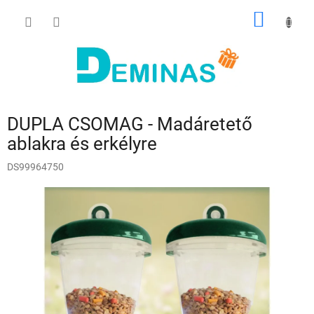
Ugrás
KOSÁR
a
fő
tartalomhoz
DUPLA CSOMAG - Madáretető
ablakra és erkélyre
DS99964750