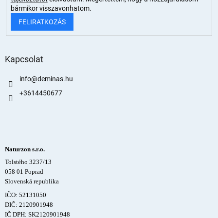
bármikor visszavonhatom.
FELIRATKOZÁS
Kapcsolat
info
@
deminas.hu
+3614450677
Naturzon s.r.o.
Tolstého 3237/13
058 01 Poprad
Slovenská republika
IČO: 52131050
DIČ: 2120901948
IČ DPH: SK2120901948