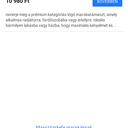
10 980 Ft
BŐVEBBEN
Ismerje meg a prémium kategóriás lógó macskatámaszt, amely
alkalmas radiátorra, fürdőszobába vagy erkélyre. Ideális
bármilyen lakásba vagy házba, hogy maximális kényelmet és...
Masszázskefe macskáknak