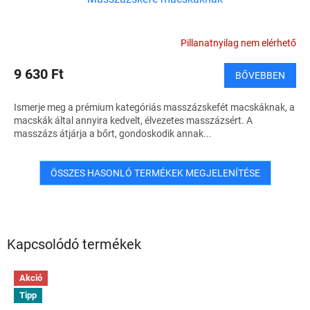
Pillanatnyilag nem elérhető
9 630 Ft
BŐVEBBEN
Ismerje meg a prémium kategóriás masszázskefét macskáknak, a
macskák által annyira kedvelt, élvezetes masszázsért. A
masszázs átjárja a bőrt, gondoskodik annak...
ÖSSZES HASONLÓ TERMÉKEK MEGJELENÍTÉSE
Kapcsolódó termékek
Akció
Tipp