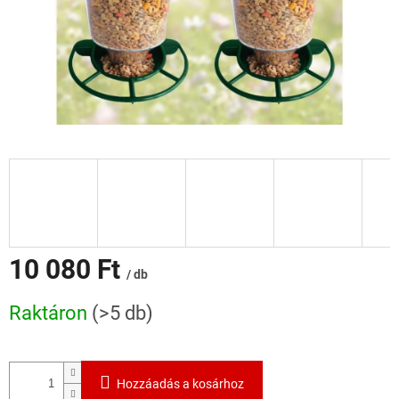
10 080 Ft
/ db
Egységár:
Raktáron
(>5 db)
Hozzáadás a kosárhoz