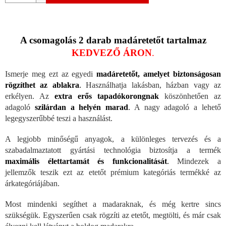
A csomagolás 2 darab madáretetőt tartalmaz
KEDVEZŐ ÁRON
.
Ismerje meg ezt az egyedi
madáretetőt, amelyet biztonságosan
rögzíthet az ablakra
.
Használhatja lakásban, házban vagy az
erkélyen. Az
extra erős tapadókorongnak
köszönhetően az
adagoló
szilárdan a helyén marad
.
A nagy adagoló a lehető
legegyszerűbbé teszi a használást.
A legjobb minőségű anyagok, a különleges tervezés és a
szabadalmaztatott gyártási technológia biztosítja a termék
maximális élettartamát és funkcionalitását
.
Mindezek a
jellemzők teszik ezt az etetőt prémium kategóriás termékké az
árkategóriájában.
Most mindenki segíthet a madaraknak, és még kertre sincs
szükségük. Egyszerűen csak rögzíti az etetőt, megtölti, és már csak