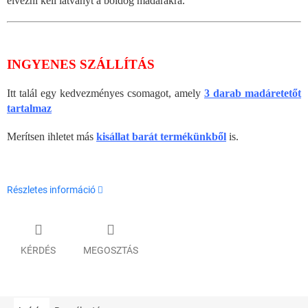
élvezni kell látványt a boldog madarakra.
INGYENES SZÁLLÍTÁS
Itt talál egy kedvezményes csomagot, amely
3 darab madáretetőt
tartalmaz
Merítsen ihletet más
kisállat barát termékünkből
is.
Részletes információ
KÉRDÉS
MEGOSZTÁS