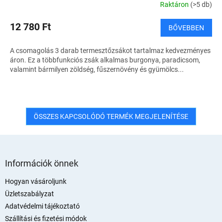
Raktáron
(>5 db)
12 780 Ft
BŐVEBBEN
A csomagolás 3 darab termesztőzsákot tartalmaz kedvezményes
áron. Ez a többfunkciós zsák alkalmas burgonya, paradicsom,
valamint bármilyen zöldség, fűszernövény és gyümölcs...
ÖSSZES KAPCSOLÓDÓ TERMÉK MEGJELENÍTÉSE
L
á
Információk önnek
b
l
Hogyan vásároljunk
é
Üzletszabályzat
c
Adatvédelmi tájékoztató
Szállítási és fizetési módok