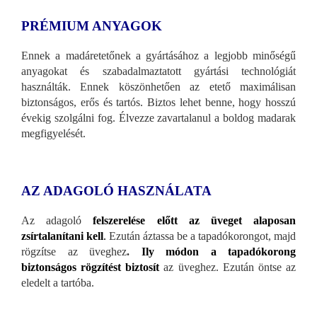
PRÉMIUM ANYAGOK
Ennek a madáretetőnek a gyártásához a legjobb minőségű
anyagokat és szabadalmaztatott gyártási technológiát
használták. Ennek köszönhetően az etető maximálisan
biztonságos, erős és tartós. Biztos lehet benne, hogy hosszú
évekig szolgálni fog. Élvezze zavartalanul a boldog madarak
megfigyelését.
AZ ADAGOLÓ HASZNÁLATA
Az adagoló
felszerelése előtt az üveget alaposan
zsírtalanítani kell
.
Ezután áztassa be a tapadókorongot, majd
rögzítse az üveghez
.
Ily módon a tapadókorong
biztonságos rögzítést biztosít
az üveghez. Ezután öntse az
eledelt a tartóba.