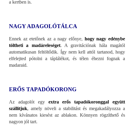
a kertben is.
NAGY ADAGOLÓTÁLCA
Ennek az etetőnek az a nagy előnye,
hogy nagy edénybe
töltheti a madáreleséget
.
A gravitációnak hála magától
automatikusan feltöltődik. Így nem kell attól tartanod, hogy
elfelejted pótolni a táplálékot, és télen éhezni fognak a
madaraid.
ERŐS TAPADÓKORONG
Az adagolót egy
extra erős tapadókoronggal együtt
szállítjuk
,
amely növeli a stabilitást és megakadályozza a
nem kívánatos kiesést az ablakon. Könnyen rögzíthető és
nagyon jól tart.