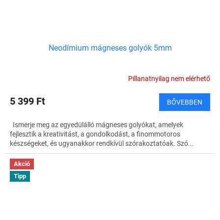
Neodímium mágneses golyók 5mm
Pillanatnyilag nem elérhető
5 399 Ft
BŐVEBBEN
Ismerje meg az egyedülálló mágneses golyókat, amelyek
fejlesztik a kreativitást, a gondolkodást, a finommotoros
készségeket, és ugyanakkor rendkívül szórakoztatóak. Szó...
Akció
Tipp