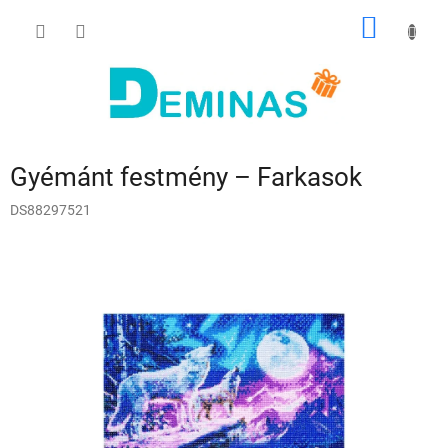
Ugrás
KOSÁR
a
fő
tartalomhoz
Gyémánt festmény – Farkasok
DS88297521