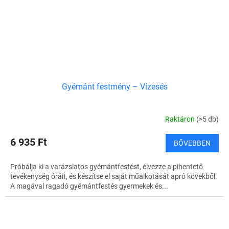
Gyémánt festmény – Vízesés
Raktáron
(>5 db)
6 935 Ft
BŐVEBBEN
Próbálja ki a varázslatos gyémántfestést, élvezze a pihentető
tevékenység óráit, és készítse el saját műalkotását apró kövekből.
A magával ragadó gyémántfestés gyermekek és...