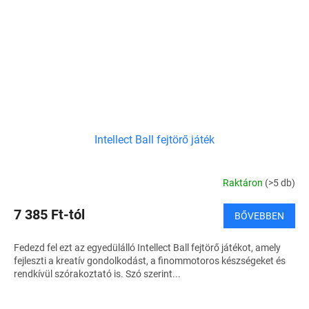
Intellect Ball fejtörő játék
Raktáron
(>5 db)
7 385 Ft-tól
BŐVEBBEN
Fedezd fel ezt az egyedülálló Intellect Ball fejtörő játékot, amely
fejleszti a kreatív gondolkodást, a finommotoros készségeket és
rendkívül szórakoztató is. Szó szerint...