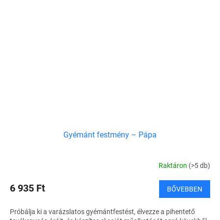
Gyémánt festmény – Pápa
Raktáron
(>5 db)
6 935 Ft
BŐVEBBEN
Próbálja ki a varázslatos gyémántfestést, élvezze a pihentető