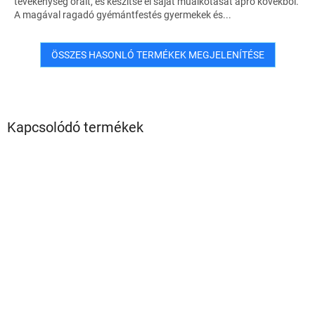
tevékenység óráit, és készítse el saját műalkotását apró kövekből.
A magával ragadó gyémántfestés gyermekek és...
ÖSSZES HASONLÓ TERMÉKEK MEGJELENÍTÉSE
Kapcsolódó termékek