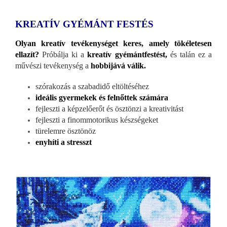
KREATÍV GYÉMÁNT FESTÉS
Olyan kreatív tevékenységet keres, amely tökéletesen
ellazít?
Próbálja ki a
kreatív gyémántfestést,
és talán ez a
művészi tevékenység a
hobbijává válik.
szórakozás a szabadidő eltöltéséhez
ideális gyermekek és felnőttek számára
fejleszti a képzelőerőt és ösztönzi a kreativitást
fejleszti a finommotorikus készségeket
türelemre ösztönöz
enyhíti a stresszt