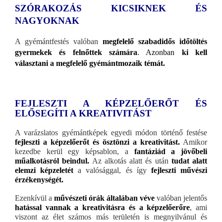
SZÓRAKOZÁS KICSIKNEK ÉS
NAGYOKNAK
A gyémántfestés valóban
megfelelő szabadidős időtöltés
gyermekek és felnőttek számára
. Azonban
ki kell
választani a megfelelő gyémántmozaik témát.
FEJLESZTI A KÉPZELŐERŐT ÉS
ELŐSEGÍTI A KREATIVITÁST
A varázslatos gyémántképek egyedi módon történő festése
fejleszti a képzelőerőt és ösztönzi a kreativitást.
Amikor
kezedbe kerül egy képsablon, a
fantáziád a jövőbeli
műalkotásról beindul.
Az alkotás alatt és után
tudat alatt
elemzi képzeletét
a valósággal, és így
fejleszti művészi
érzékenységét.
Ezenkívül a
művészeti órák általában véve
valóban jelentős
hatással vannak a kreativitásra és a képzelőerőre
, ami
viszont az élet számos más területén is megnyilvánul és