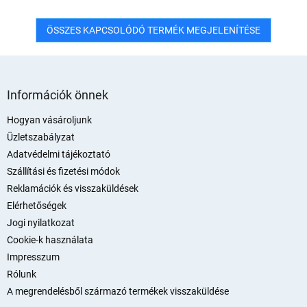
ÖSSZES KAPCSOLÓDÓ TERMÉK MEGJELENÍTÉSE
L
á
Információk önnek
b
l
Hogyan vásároljunk
é
Üzletszabályzat
c
Adatvédelmi tájékoztató
Szállítási és fizetési módok
Reklamációk és visszaküldések
Elérhetőségek
Jogi nyilatkozat
Cookie-k használata
Impresszum
Rólunk
A megrendelésből származó termékek visszaküldése