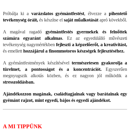
Próbálja ki a
varázslatos gyémántfestést
,
élvezze a
pihentető
tevékenység óráit,
és készítse el
saját műalkotását
apró kövekből.
A magával ragadó
gyémántfestés gyermekek és felnőttek
számára egyaránt alkalmas
.
Ez az egyedülálló művészeti
tevékenység nagymértékben
fejleszti a képzelőerőt, a kreativitást,
és emellett
hozzájárul a finommotoros készségek fejlesztéséhez.
A gyémántfestmények készítésével
természetesen gyakorolja a
türelmet, a pontosságot és a koncentrációt.
Egyszerűen
megnyugszik alkotás közben, és ez nagyon jól működik a
stresszoldásban.
Ajándékozzon magának, családtagjainak vagy barátainak egy
gyémánt rajzot, mint egyedi, bájos és egyedi ajándékot.
A MI TIPPÜNK