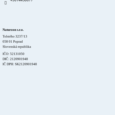
+3614450677
Naturzon s.r.o.
Tolstého 3237/13
058 01 Poprad
Slovenská republika
IČO: 52131050
DIČ: 2120901948
IČ DPH: SK2120901948