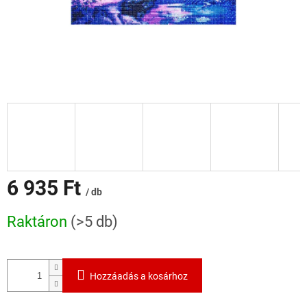
6 935 Ft
/ db
Egységár:
Raktáron
(>5 db)
Hozzáadás a kosárhoz