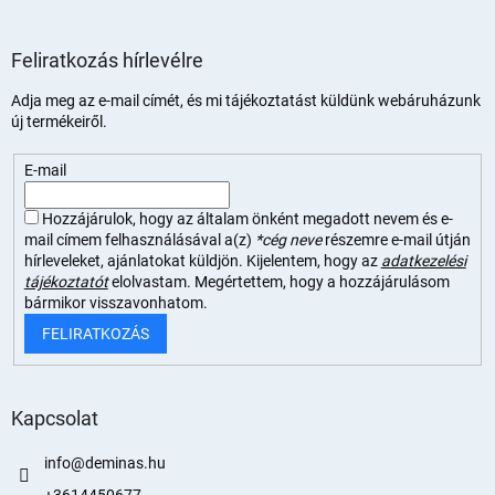
Feliratkozás hírlevélre
Adja meg az e-mail címét, és mi tájékoztatást küldünk webáruházunk
új termékeiről.
E-mail
Hozzájárulok, hogy az általam önként megadott nevem és e-
mail címem felhasználásával a(z)
*cég neve
részemre e-mail útján
hírleveleket, ajánlatokat küldjön. Kijelentem, hogy az
adatkezelési
tájékoztatót
elolvastam. Megértettem, hogy a hozzájárulásom
bármikor visszavonhatom.
FELIRATKOZÁS
Kapcsolat
info
@
deminas.hu