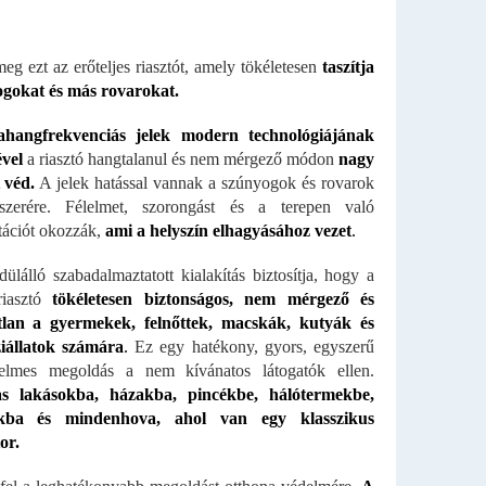
meg ezt az erőteljes riasztót, amely tökéletesen
taszítja
ogokat és más rovarokat.
rahangfrekvenciás jelek modern technológiájának
ével
a riasztó hangtalanul és nem mérgező módon
nagy
t véd.
A jelek hatással vannak a szúnyogok és rovarok
dszerére. Félelmet, szorongást és a terepen való
tációt okozzák,
ami a helyszín elhagyásához vezet
.
ülálló szabadalmaztatott kialakítás biztosítja, hogy a
riasztó
tökéletesen biztonságos, nem mérgező és
tlan a gyermekek, felnőttek, macskák, kutyák és
iállatok számára
.
Ez egy hatékony, gyors, egyszerű
elmes megoldás a nem kívánatos látogatók ellen.
s lakásokba, házakba, pincékbe, hálótermekbe,
okba és mindenhova, ahol van egy klasszikus
or.