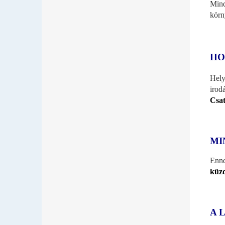
Mind
körn
HO
Hely
irod
Csat
MI
Enne
küzd
A 