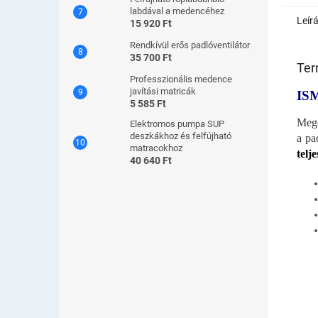
labdával a medencéhez
Leír
15 920 Ft
Rendkívül erős padlóventilátor
35 700 Ft
Ter
Professzionális medence
javítási matricák
IS
5 585 Ft
Mego
Elektromos pumpa SUP
deszkákhoz és felfújható
a pa
matracokhoz
telj
40 640 Ft