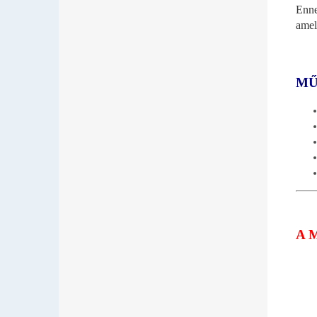
Enne
ame
MŰ
A 