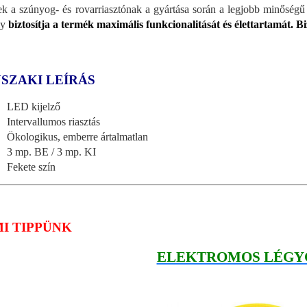
k a szúnyog- és rovarriasztónak a gyártása során a legjobb minőségű 
ly
biztosítja a termék maximális funkcionalitását és élettartamát. Bi
SZAKI LEÍRÁS
LED kijelző
Intervallumos riasztás
Ökologikus, emberre ártalmatlan
3 mp. BE / 3 mp. KI
Fekete szín
MI TIPPÜNK
ELEKTROMOS LÉGY