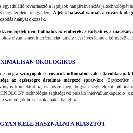
z egyedülálló rovarriasztó a legújabb hangfrekvenciás jeltechnológiát
s nagy területet megvédeni.
A jelek hatással vannak a rovarok ideg
kozódás hiányát okozzák.
ekvenciajelek nem hallhatók az emberek, a kutyák és a macskák 
okoz olyan ismert interferenciát, amely veszélyes lenne a környező ele
XIMÁLISAN ÖKOLOGIKUS
erje meg
a szúnyogok és rovarok otthonából való eltávolításának
ksége az egészségre ártalmas mérgező spray-kre
.
Egyszerűen cs
ványos konnektorhoz, és nézze meg, hogyan segít elűzni otthonáb
NOLOGY technológia segítségével pulzáló intervallumkapcsoló (oszci
 a szúnyogok hozzászokjanak a hanghoz.
GYAN KELL HASZNÁLNI A RIASZTÓT