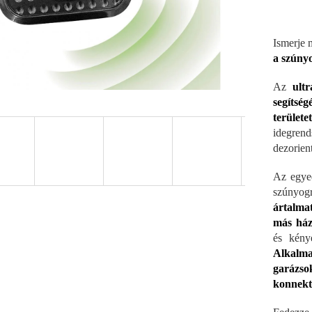
Ismerje 
a szúny
Az
ult
segítség
területe
idegren
dezorien
Az egyed
szúnyog
ártalma
más ház
és kény
Alkalma
garázs
konnekt