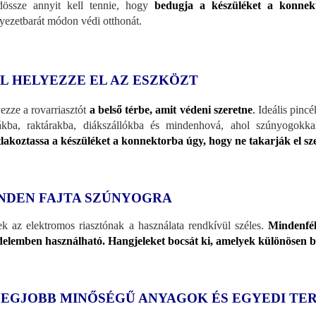
össze annyit kell tennie, hogy
bedugja a készüléket a konnekt
yezetbarát módon védi otthonát.
L HELYEZZE EL AZ ESZKÖZT
ezze a rovarriasztót
a belső térbe, amit védeni szeretne
.
Ideális pincé
ákba, raktárakba, diákszállókba és mindenhová, ahol szúnyogokka
lakoztassa a készüléket a konnektorba úgy, hogy ne takarják el 
NDEN FAJTA SZÚNYOGRA
k az elektromos riasztónak a használata rendkívül széles.
Mindenfél
elemben használható. Hangjeleket bocsát ki, amelyek különösen 
LEGJOBB MINŐSÉGŰ ANYAGOK ÉS EGYEDI TE