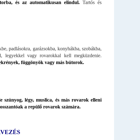
orba, és az automatikusan elindul.
Tartós és
kbe, padlásokra, garázsokba, konyhákba, szobákba,
l, legyekkel vagy rovarokkal kell megküzdenie.
szekrények, függönyök vagy más bútorok.
e szúnyog, légy, muslica, és más rovarok elleni
bosszantóak a repülő rovarok számára.
RVEZÉS