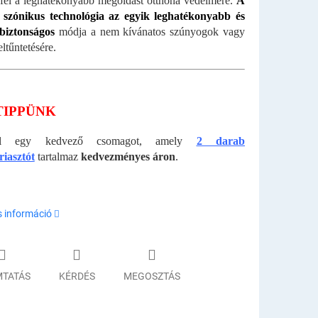
fel a leghatékonyabb megoldást otthona védelmére.
A
s szónikus technológia az egyik leghatékonyabb és
 biztonságos
módja a nem kívánatos szúnyogok vagy
ltűntetésére.
TIPPÜNK
lál egy kedvező csomagot, amely
2 darab
iasztót
tartalmaz
kedvezményes áron
.
s információ
TATÁS
KÉRDÉS
MEGOSZTÁS