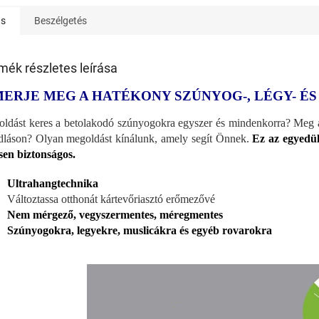
ás
Beszélgetés
mék részletes leírása
MERJE MEG A HATÉKONY SZÚNYOG-, LÉGY- É
ldást keres a betolakodó szúnyogokra egyszer és mindenkorra? Meg a
dláson? Olyan megoldást kínálunk, amely segít Önnek.
Ez az egyedül
esen biztonságos.
Ultrahangtechnika
Változtassa otthonát kártevőriasztó erőmezővé
Nem mérgező, vegyszermentes, méregmentes
Szúnyogokra, legyekre, muslicákra és egyéb rovarokra