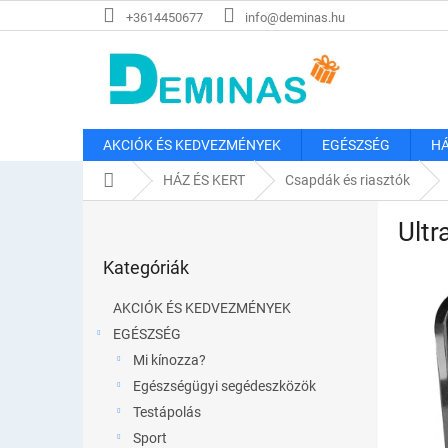
Ugrás
+3614450677
info@deminas.hu
a
fő
tartalomhoz
AKCIÓK ÉS KEDVEZMÉNYEK
EGÉSZSÉG
HÁ
Kezdőlap
HÁZ ÉS KERT
Csapdák és riasztók
O
Ultr
l
Kategóriák
d
Kategóriák
átugrása
a
l
AKCIÓK ÉS KEDVEZMÉNYEK
s
EGÉSZSÉG
ó
Mi kínozza?
p
a
Egészségügyi segédeszközök
n
Testápolás
e
Sport