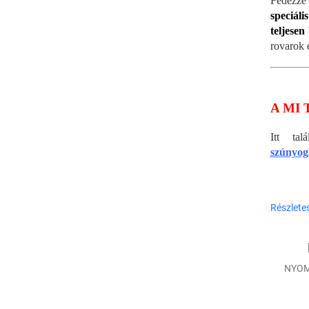
Fedezze 
speciáli
teljesen
rovarok e
A MI 
Itt ta
szúnyogr
Részlete
NYOM