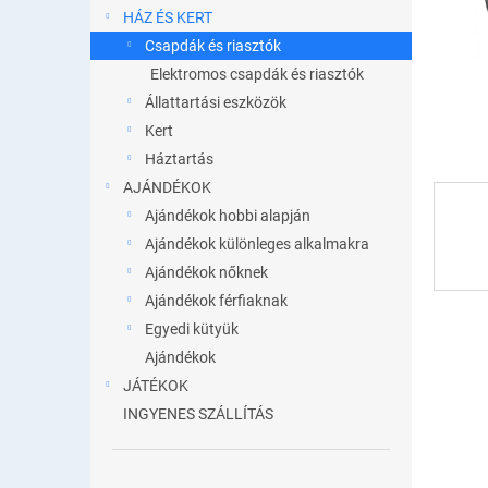
l
HÁZ ÉS KERT
Csapdák és riasztók
Elektromos csapdák és riasztók
Állattartási eszközök
Kert
Háztartás
AJÁNDÉKOK
Ajándékok hobbi alapján
Ajándékok különleges alkalmakra
Ajándékok nőknek
Ajándékok férfiaknak
Egyedi kütyük
Ajándékok
JÁTÉKOK
INGYENES SZÁLLÍTÁS