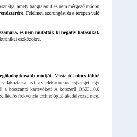
 használja, amely hangtalanul és nem mérgező módon
rendszerére
. Félelmet, szorongást és a terepen való
számára, és nem mutatták ki negatív hatásukat.
ktronikai eszközökre.
 legökologikusabb módját
. Mostantól
nincs többé
atlakoztassa ezt az elektronikus egységet egy
ól a bosszantó kártevőket! A korszerű OSZI.10.0
llációs frekvencia technológia) akadályozza meg,