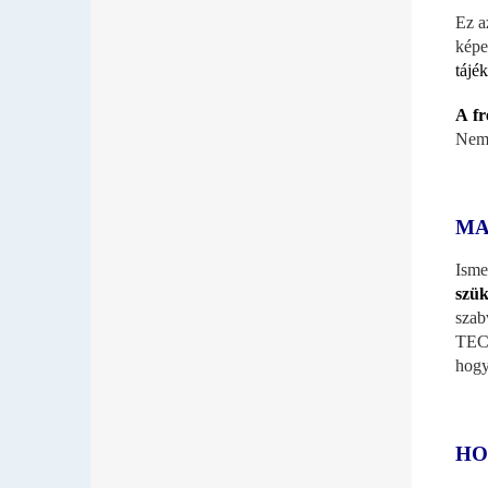
Ez a
képe
tájé
A fr
Nem 
MA
Ism
szü
szab
TECH
hogy
HO