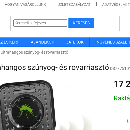
HOGYAN VÁSÁROLJUNK
ÜZLETSZABÁLYZAT
ADATVÉDELMI 
KERESÉS
Z ÉS KERT
AJÁNDÉKOK
JÁTÉKOK
INGYENES SZÁLLÍ
Ultrahangos szúnyog- és rovarriasztó
ahangos szúnyog- és rovarriasztó
DS777510
17 
Egységár
Rakt