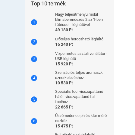
Top 10 termék
Nagy teljesítményű mobil
klímaberendezés 2 az 1-ben
fűtéssel - léghűtővel
49 180 Ft
Erőteljes hordozható léghűtő
16 240 Ft
Vízpermetes asztali ventilátor -
USB léghűtő
15 920 Ft
Szenzációs teljes arcmaszk
sznorkelezéshez
10 530 Ft
Speciális foci visszapattanó
háló - visszapattanó fal
focihoz
22 665 Ft
Úszómedence ph és klór mérő
eszköz
15 475 Ft
Felfújható röplabdaháló