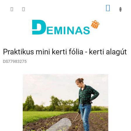
Ugrás
KOSÁR
a
fő
tartalomhoz
Praktikus mini kerti fólia - kerti alagút
DS77983275