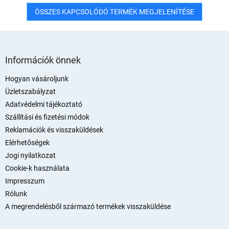
ÖSSZES KAPCSOLÓDÓ TERMÉK MEGJELENÍTÉSE
L
á
Információk önnek
b
l
Hogyan vásároljunk
é
Üzletszabályzat
c
Adatvédelmi tájékoztató
Szállítási és fizetési módok
Reklamációk és visszaküldések
Elérhetőségek
Jogi nyilatkozat
Cookie-k használata
Impresszum
Rólunk
A megrendelésből származó termékek visszaküldése