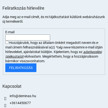
Feliratkozás hírlevélre
Adja meg az e-mail címét, és mi tájékoztatást küldünk webáruházunk
új termékeiről.
E-mail
Hozzájárulok, hogy az általam önként megadott nevem és e-
mail címem felhasználásával a(z)
*cég neve
részemre e-mail útján
hírleveleket, ajánlatokat küldjön. Kijelentem, hogy az
adatkezelési
tájékoztatót
elolvastam. Megértettem, hogy a hozzájárulásom
bármikor visszavonhatom.
FELIRATKOZÁS
Kapcsolat
info
@
deminas.hu
+3614450677