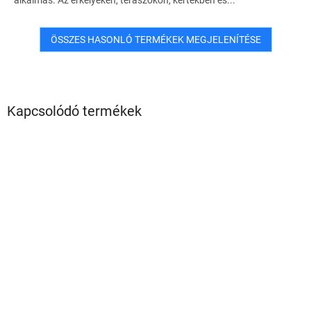
alkalmas. Az erkélyeken, teraszokon, kertekben és...
ÖSSZES HASONLÓ TERMÉKEK MEGJELENÍTÉSE
Kapcsolódó termékek