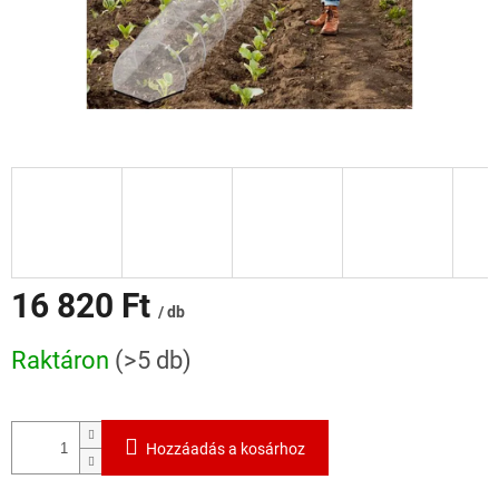
16 820 Ft
/ db
Egységár:
Raktáron
(>5 db)
Hozzáadás a kosárhoz