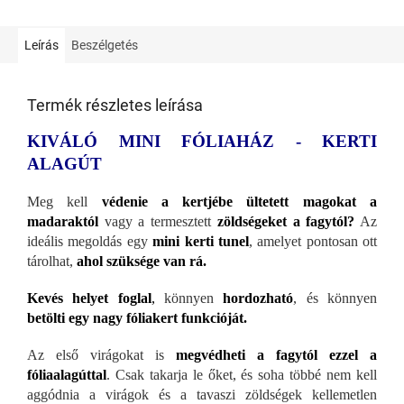
Leírás
Beszélgetés
Termék részletes leírása
KIVÁLÓ MINI FÓLIAHÁZ - KERTI
ALAGÚT
Meg kell
védenie a kertjébe ültetett magokat a
madaraktól
vagy a termesztett
zöldségeket a fagytól?
Az
ideális megoldás egy
mini kerti tunel
, amelyet pontosan ott
tárolhat,
ahol szüksége van rá.
Kevés helyet foglal
,
könnyen
hordozható
, és könnyen
betölti egy nagy fóliakert funkcióját.
Az első virágokat is
megvédheti a fagytól ezzel a
fóliaalagúttal
. Csak takarja le őket, és soha többé nem kell
aggódnia a virágok és a tavaszi zöldségek kellemetlen