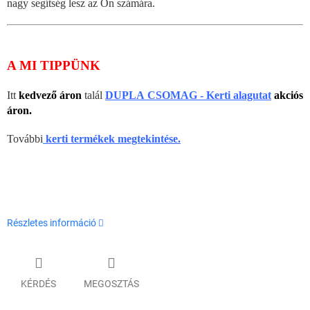
nagy segítség lesz az Ön számára.
A MI TIPPÜNK
Itt
kedvező áron
talál
DUPLA CSOMAG - Kerti alagutat
akciós
áron.
További
kerti termékek
megtekintése.
Részletes információ
KÉRDÉS
MEGOSZTÁS