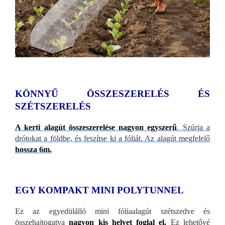
KÖNNYŰ ÖSSZESZERELÉS ÉS
SZÉTSZERELÉS
A kerti alagút összeszerelése nagyon egyszerű
. Szúrja a
drótokat a földbe, és feszítse ki a fóliát. Az alagút megfelelő
hossza 6m.
EGY KOMPAKT MINI POLYTUNNEL
Ez az egyedülálló mini fóliaalagút szétszedve és
összehajtogatva
nagyon kis helyet foglal el.
Ez lehetővé