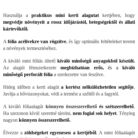
Használja a
praktikus mini kerti alagutat
kertjében, hogy
megvédje növényeit a rossz időjárástól, betegségektől és állati
kártevőktől.
A
fólia acélívekre van rögzítve
, és így optimális feltételeket teremt
a növények termesztéséhez.
A kiváló mini fóliás ültető
kiváló minőségű anyagokból készült.
Az alagút fémszerkezete
megbízhatóan erős,
és a
kiváló
minőségű perforált fólia
a szerkezetre van feszítve.
Hideg időben a kerti alagút
a kertész nélkülözhetetlen segítője
.
Javítja a hőviszonyokat, védi a termést a széltől és a fagytól.
A kiváló fóliaalagút
könnyen összeszerelhető
és szétszerelhető
.
Ha szezonon kívül szeretné tárolni,
nem foglal sok helyet
.
Tényleg
nagyon
könnyen összeszerelhető.
Élvezze a
zöldségeket egyenesen a kertjéből
.
A mini fóliaalagút