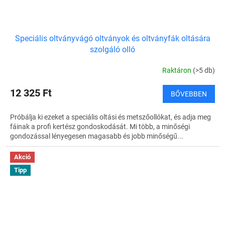
Speciális oltványvágó oltványok és oltványfák oltására
szolgáló olló
Raktáron
(>5 db)
12 325 Ft
BŐVEBBEN
Próbálja ki ezeket a speciális oltási és metszőollókat, és adja meg
fáinak a profi kertész gondoskodását. Mi több, a minőségi
gondozással lényegesen magasabb és jobb minőségű...
Akció
Tipp