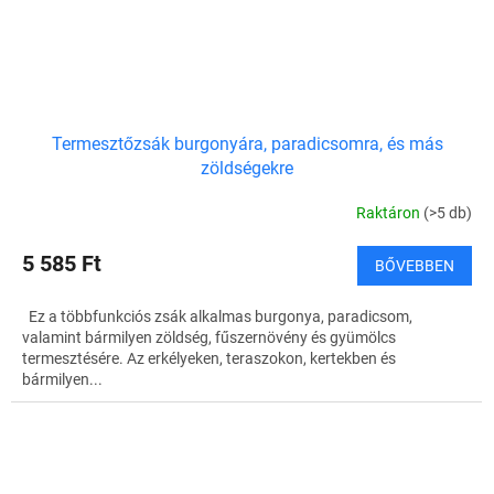
Termesztőzsák burgonyára, paradicsomra, és más
zöldségekre
Raktáron
(>5 db)
5 585 Ft
BŐVEBBEN
Ez a többfunkciós zsák alkalmas burgonya, paradicsom,
valamint bármilyen zöldség, fűszernövény és gyümölcs
termesztésére. Az erkélyeken, teraszokon, kertekben és
bármilyen...