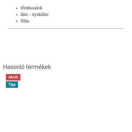
fémhuzalok
lánc - nyaklánc
fólia
Akció
Tipp