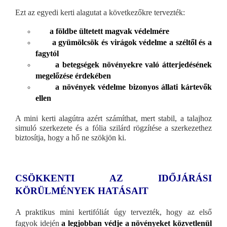
Ezt az egyedi kerti alagutat a következőkre tervezték:
a földbe ültetett magvak védelmére
a gyümölcsök és virágok védelme a széltől és a
fagytól
a betegségek növényekre való átterjedésének
megelőzése érdekében
a növények védelme bizonyos állati kártevők
ellen
A mini kerti alagútra azért számíthat, mert stabil, a talajhoz
simuló szerkezete és a fólia szilárd rögzítése a szerkezethez
biztosítja, hogy a hő ne szökjön ki.
CSÖKKENTI AZ IDŐJÁRÁSI
KÖRÜLMÉNYEK HATÁSAIT
A praktikus mini kertifóliát úgy tervezték, hogy az első
fagyok idején
a legjobban védje a növényeket közvetlenül