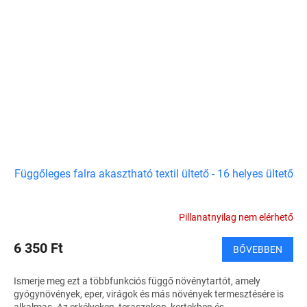
Függőleges falra akasztható textil ültető - 16 helyes ültető
Pillanatnyilag nem elérhető
6 350 Ft
BŐVEBBEN
Ismerje meg ezt a többfunkciós függő növénytartót, amely
gyógynövények, eper, virágok és más növények termesztésére is