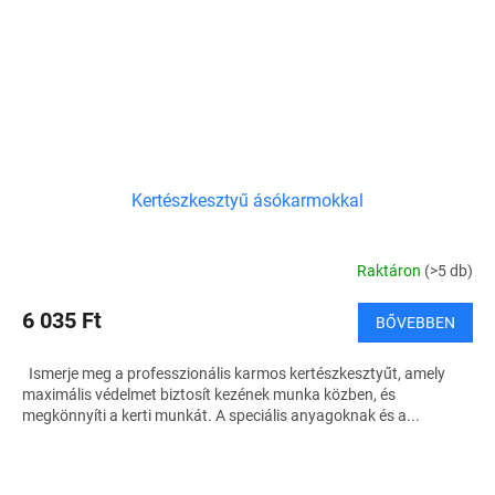
Kertészkesztyű ásókarmokkal
Raktáron
(>5 db)
6 035 Ft
BŐVEBBEN
Ismerje meg a professzionális karmos kertészkesztyűt, amely
maximális védelmet biztosít kezének munka közben, és
megkönnyíti a kerti munkát. A speciális anyagoknak és a...