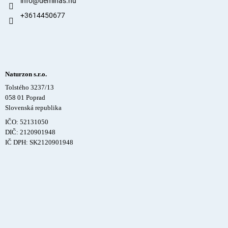
info
@
deminas.hu
+3614450677
Naturzon s.r.o.
Tolstého 3237/13
058 01 Poprad
Slovenská republika
IČO: 52131050
DIČ: 2120901948
IČ DPH: SK2120901948