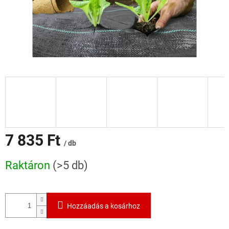
7 835 Ft
/ db
Egységár:
Raktáron
(>5 db)
Hozzáadás a kosárhoz