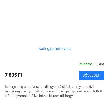
Kerti gyomirtó villa
Raktáron
(>5 db)
7 835 Ft
BŐVEBBEN
Ismerje meg a professzionális gyomlálókést, amely rendkívül
megkönnyíti a gyomlálást, és minimalizálja a gyomlálással töltött
időt. A gyomokat állva húzza ki, anélkül, hogy...