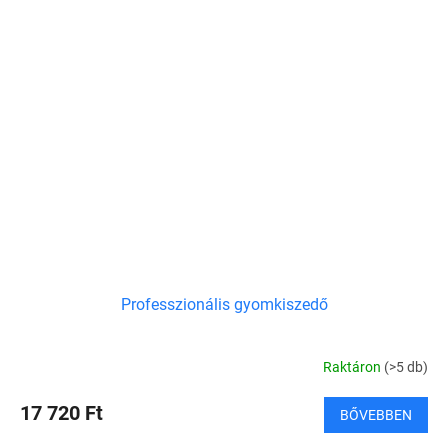
Professzionális gyomkiszedő
Raktáron
(>5 db)
17 720 Ft
BŐVEBBEN