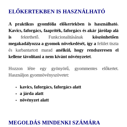
ELŐKERTEKBEN IS HASZN
ÁLHATÓ
A praktikus gyomfólia előkertekben is haszn
álható
.
Kavics, faforgács, faapríték, faforgács és akár járólap alá
is
fektethető. Funkcionalitásának
köszönhetően
megakadályozza a gyomok növekedését, így a
felület tiszta
és karbantartott marad
anélkül, hogy rendszeresen el
kellene távolítani a nem kívánt növényzetet
.
Hozzon létre egy gyönyörű, gyommentes előkertet.
Haszn
áljon gyomnövényszövetet:
kavics, faforgács, faforgács alatt
a járda alatt
növényzet alatt
MEGOLDÁS MINDENKI SZÁMÁRA