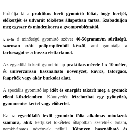
Próbálja ki a
praktikus kerti gyomirtó fóliát, hogy kertjét,
előkertj
ét és udvarát tökéletes állapotban tartsa
.
Szabaduljon
meg egyszer és mindenkorra a gyomproblémától
.
ó minős
égű gyomirtó szövet
40-50
gramm/m sűrűségű,
A kiváló
szorosan szőtt polipropilénből készül
, ami garantálja a
tartósságot és a hosszú élettartamot
.
Az egyedülálló kerti gyomirtó lap
praktikus mérete 1 x 10 méter
,
és
univerzálisan használható növényzet, kavics, faforgács,
faapríték vagy akár burkolat alatt
.
A speciális gyomirtó lap
időt
és energiát takarít meg a gyomok
elleni küzdelemben
. Könnyedén
létrehozhat egy gyönyörű,
gyommentes kertet vagy előkertet
.
Ez az
egyedülálló textil gyomirtó fólia alkalmas mindazok
számára, akik
kertjüket tökéletes állapotban szeretnék tartani,
nemkívánatos növények nélkül.
Könnyen használható és