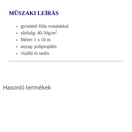
MŰSZAKI LE
ÍRÁS
gyomirtó fólia vonalakkal
2
sűrűs
ég: 40-50g/m
Méret: 1 x 10 m
anyag: polipropilén
vízálló és tartós