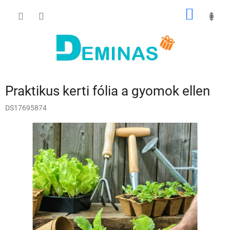
Ugrás
KOSÁR
a
fő
tartalomhoz
Praktikus kerti fólia a gyomok ellen
DS17695874