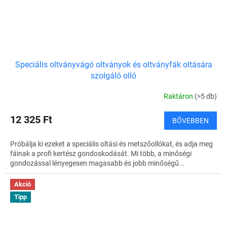
Speciális oltványvágó oltványok és oltványfák oltására
szolgáló olló
Raktáron
(>5 db)
12 325 Ft
BŐVEBBEN
Próbálja ki ezeket a speciális oltási és metszőollókat, és adja meg
fáinak a profi kertész gondoskodását. Mi több, a minőségi
gondozással lényegesen magasabb és jobb minőségű...
Akció
Tipp