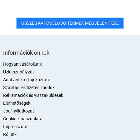
ÖSSZES KAPCSOLÓDÓ TERMÉK MEGJELENÍTÉSE
L
á
Információk önnek
b
l
Hogyan vásároljunk
é
Üzletszabályzat
c
Adatvédelmi tájékoztató
Szállítási és fizetési módok
Reklamációk és visszaküldések
Elérhetőségek
Jogi nyilatkozat
Cookie-k használata
Impresszum
Rólunk