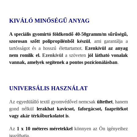
KIVÁLÓ MINŐS
ÉGŰ ANYAG
A speciális gyomirtó földkendő 40-50gramm/m sűrűs
égű,
szorosan szőtt polipropilénből készül
, ami garantálja a
tartósságot és a hosszú élettartamot.
Ezenkívül az anyag
nem romlik el
. Ezenkívül
a szöveten
jól látható vonalak
vannak, amelyek segítenek a pontos pozícionálásban
.
UNIVERSÁLIS HASZNÁLAT
Az egyedülálló textil gyomvédővel nemcsak
ültethet
, hanem
gond nélkül
lerakhat kavicsot, faforgácsot, faaprítékot
vagy akár térkőburkolatot is
.
Az
1 x 10 méteres méretekkel
könnyen az Ön igényeihez
igazíthatja.