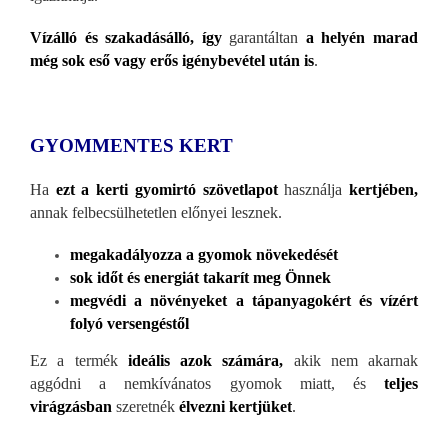
Vízálló és szakadásálló, így
garantáltan
a helyén marad
még sok eső vagy erős ig
énybevétel után is
.
GYOMMENTES KERT
Ha
ezt a kerti gyomirtó szövetlapot
használja
kertjében,
annak felbecsülhetetlen előnyei lesznek.
megakadályozza a gyomok növekedését
sok időt
és energiát takarít meg Önnek
megvédi a növényeket a tápanyagokért és vízért
folyó versengéstől
Ez a termék
ideális azok számára,
akik nem akarnak
aggódni a nemkívánatos gyomok miatt, és
teljes
virágzásban
szeretnék
élvezni kertjüket
.