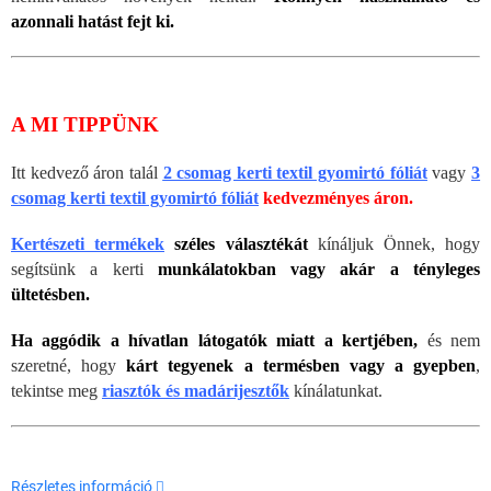
azonnali hatást fejt ki.
A MI TIPPÜNK
Itt kedvező
áron talál
2 csomag kerti textil gyomirtó fóliát
vagy
3
csomag kerti textil gyomirtó fóli
át
kedvezményes áron
.
Kertészeti termékek
széles választékát
kínáljuk Önnek, hogy
segítsünk a kerti
munkálatokban vagy akár a tényleges
ültetésben.
Ha aggódik a hívatlan látogatók miatt a kertjében,
és nem
szeretné, hogy
kárt tegyenek a termésben vagy a gyepben
,
tekintse meg
riasztók és madárijesztők
kínálatunkat.
Részletes információ