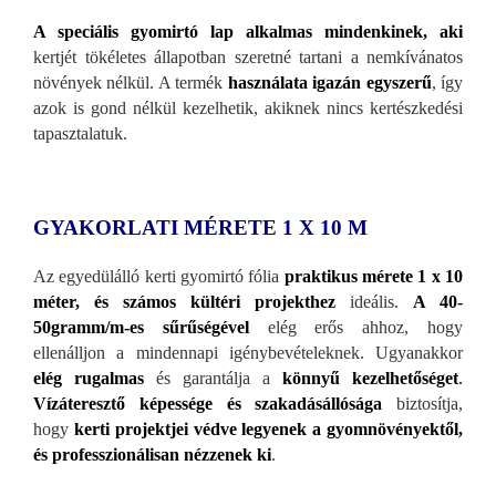
A speciális gyomirtó lap alkalmas mindenkinek, aki
kertjét tökéletes állapotban szeretné tartani a nemkívánatos
növények nélkül. A termék
használata igazán egyszerű
,
így
azok is gond nélkül kezelhetik, akiknek nincs kertészkedési
tapasztalatuk.
GYAKORLATI MÉRETE 1 X 10 M
Az egyedülálló kerti gyomirtó fólia
praktikus mérete 1 x 10
méter, és számos kültéri projekthez
ideális.
A 40-
50gramm/m-es sűrűs
égével
elég erős ahhoz, hogy
ellenálljon a mindennapi igénybevételeknek. Ugyanakkor
elég rugalmas
és garantálja a
könnyű kezelhetőséget
.
Vízáteresztő képessége és szakadásállósága
biztosítja,
hogy
kerti projektjei védve legyenek a gyomnövényektől,
és professzionálisan nézzenek ki
.