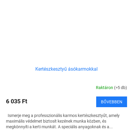
Kertészkesztyű ásókarmokkal
Raktáron
(>5 db)
6 035 Ft
BŐVEBBEN
Ismerje meg a professzionális karmos kertészkesztyűt, amely
maximális védelmet biztosít kezének munka közben, és
megkönnyíti a kerti munkát. A speciális anyagoknak és a...