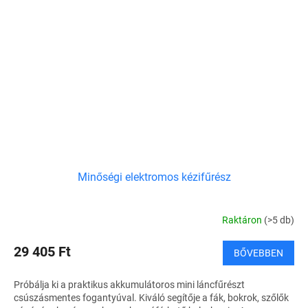
Minőségi elektromos kézifűrész
Raktáron
(>5 db)
29 405 Ft
BŐVEBBEN
Próbálja ki a praktikus akkumulátoros mini láncfűrészt
csúszásmentes fogantyúval. Kiváló segítője a fák, bokrok, szőlők