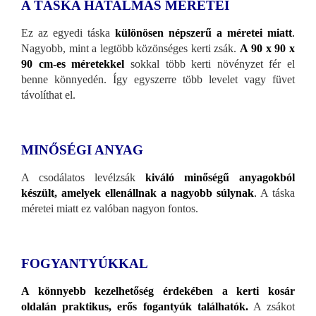
A TÁSKA HATALMAS MÉRETEI
Ez az egyedi táska
különösen népszerű a méretei miatt
.
Nagyobb, mint a legtöbb közönséges kerti zsák.
A
90 x 90 x
90 cm-es méretekkel
sokkal több kerti növényzet fér el
benne könnyedén. Így egyszerre több levelet vagy füvet
távolíthat el.
MINŐSÉGI ANYAG
A csodálatos levélzsák
kiváló minőségű anyagokból
készült, amelyek ellenállnak a nagyobb súlynak
.
A táska
méretei miatt ez valóban nagyon fontos.
FOGYANTYÚKKAL
A könnyebb kezelhetőség érdekében a kerti kosár
oldalán praktikus, erős fogantyúk találhatók.
A zsákot