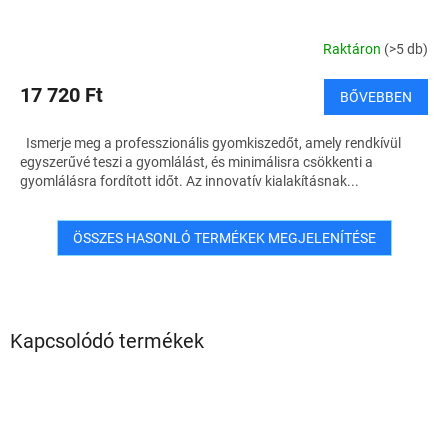
Raktáron
(>5 db)
17 720 Ft
BŐVEBBEN
Ismerje meg a professzionális gyomkiszedőt, amely rendkívül
egyszerűvé teszi a gyomlálást, és minimálisra csökkenti a
gyomlálásra fordított időt. Az innovatív kialakításnak...
ÖSSZES HASONLÓ TERMÉKEK MEGJELENÍTÉSE
Kapcsolódó termékek