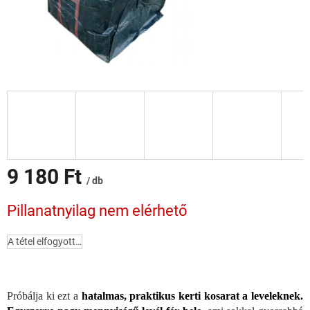
9 180 Ft
/ db
Egységár:
Pillanatnyilag nem elérhető
A tétel elfogyott…
Próbálja ki ezt a
hatalmas, praktikus kerti kosarat
a leveleknek.