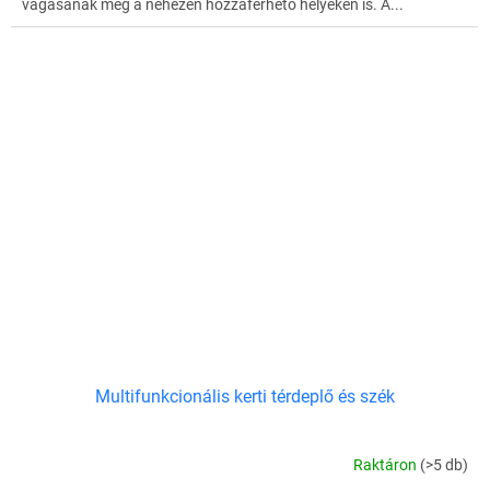
vágásának még a nehezen hozzáférhető helyeken is. A...
Multifunkcionális kerti térdeplő és szék
Raktáron
(>5 db)