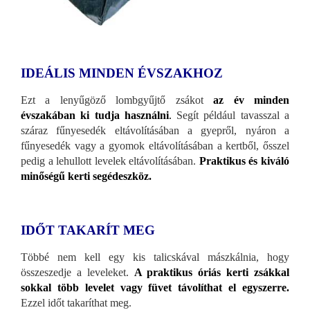
IDEÁLIS MINDEN ÉVSZAKHOZ
Ezt a lenyűgöző lombgyűjtő zsákot
az év minden
évszakában ki tudja használni
.
Segít például tavasszal a
száraz fűnyesedék eltávolításában a gyepről, nyáron a
fűnyesedék vagy a gyomok eltávolításában a kertből, ősszel
pedig a lehullott levelek eltávolításában.
Praktikus és kiváló
minőségű kerti segédeszköz.
IDŐT TAKARÍT MEG
Többé nem kell egy kis talicskával mászkálnia, hogy
összeszedje a leveleket.
A praktikus óriás kerti zsákkal
sokkal több levelet vagy füvet távolíthat el egyszerre.
Ezzel időt takaríthat meg.