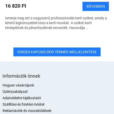
16 820 Ft
BŐVEBBEN
Ismerje meg ezt a nagyszerű professzionális kerti széket, amely a
lehető legkönnyebbé teszi a kerti munkát. A széket kerti
térdeplőnek és pihenőszéknek tervezték. Használja...
ÖSSZES KAPCSOLÓDÓ TERMÉK MEGJELENÍTÉSE
L
á
Információk önnek
b
l
Hogyan vásároljunk
é
Üzletszabályzat
c
Adatvédelmi tájékoztató
Szállítási és fizetési módok
Reklamációk és visszaküldések