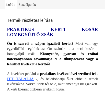
Leírás
Beszélgetés
Termék részletes leírása
PRAKTIKUS KERTI KOSÁR
LOMBGYŰJTŐ ZSÁK
Ön is szereti a szépen igazított kertet?
Most van egy
egyedülálló segítőnk az Ön számára - a kerti kosár –
lombgyűjtő zsák.
Könnyedén, gyorsan és ezáltal
hatékonyabban távolíthatja el a fűkupacokat vagy a
lehullott leveleket a kertből.
A leveleket például a
praktikus levélszedővel szedheti fel
-
ITT TALÁLJA
-, és beledobhatja őket ebbe a remek
levélzsákba. Sokkal több fér bele, mint amennyit megszokott.
A kerti kosarat biztosan értékelni fogja.