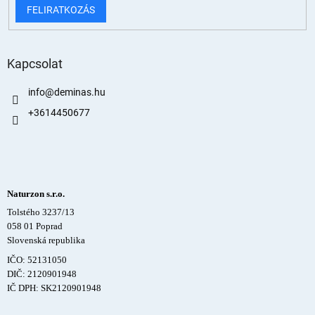
FELIRATKOZÁS
Kapcsolat
info
@
deminas.hu
+3614450677
Naturzon s.r.o.
Tolstého 3237/13
058 01 Poprad
Slovenská republika
IČO: 52131050
DIČ: 2120901948
IČ DPH: SK2120901948