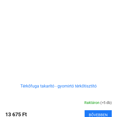
Térkőfuga takarító - gyomirtó térkőtisztító
Raktáron
(>5 db)
13 675 Ft
BŐVEBBEN