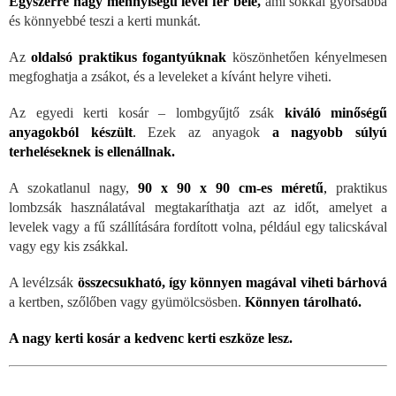
Egyszerre nagy mennyiségű levél fér bele,
ami sokkal gyorsabbá
és könnyebbé teszi a kerti munkát.
Az
oldalsó praktikus fogantyúknak
köszönhetően kényelmesen
megfoghatja a zsákot, és a leveleket a kívánt helyre viheti.
Az egyedi kerti kosár – lombgyűjtő zsák
kiváló minőségű
anyagokból készült
.
Ezek az anyagok
a nagyobb súlyú
terheléseknek is ellenállnak.
A szokatlanul nagy,
90 x 90 x 90 cm-es méretű
,
praktikus
lombzsák használatával megtakaríthatja azt az időt, amelyet a
levelek vagy a fű szállítására fordított volna, például egy talicskával
vagy egy kis zsákkal.
A levélzsák
összecsukható, így könnyen magával viheti bárhová
a kertben, szőlőben vagy gyümölcsösben.
Könnyen tárolható.
A nagy kerti kosár a kedvenc kerti eszköze lesz.