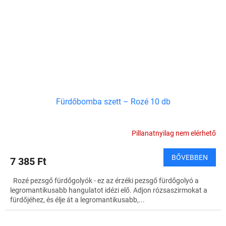
Fürdőbomba szett – Rozé 10 db
Pillanatnyilag nem elérhető
BŐVEBBEN
7 385 Ft
Rozé pezsgő fürdőgolyók - ez az érzéki pezsgő fürdőgolyó a
legromantikusabb hangulatot idézi elő. Adjon rózsaszirmokat a
fürdőjéhez, és élje át a legromantikusabb,...