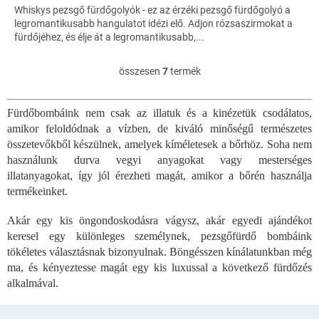
Whiskys pezsgő fürdőgolyók - ez az érzéki pezsgő fürdőgolyó a
legromantikusabb hangulatot idézi elő. Adjon rózsaszirmokat a
fürdőjéhez, és élje át a legromantikusabb,...
összesen
7
termék
L
i
s
Fürdőbombáink nem csak az illatuk és a kinézetük csodálatos,
t
amikor feloldódnak a vízben, de kiváló minőségű természetes
a
i
összetevőkből készülnek, amelyek kíméletesek a bőrhöz. Soha nem
r
használunk durva vegyi anyagokat vagy mesterséges
á
illatanyagokat, így jól érezheti magát, amikor a bőrén használja
n
termékeinket.
y
í
Akár egy kis öngondoskodásra vágysz, akár egyedi ajándékot
t
keresel egy különleges személynek, pezsgőfürdő bombáink
á
tökéletes választásnak bizonyulnak. Böngésszen kínálatunkban még
s
e
ma, és kényeztesse magát egy kis luxussal a következő fürdőzés
l
alkalmával.
e
m