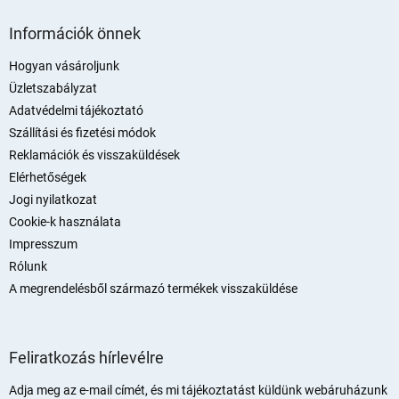
e
L
i
á
Információk önnek
b
l
Hogyan vásároljunk
é
Üzletszabályzat
c
Adatvédelmi tájékoztató
Szállítási és fizetési módok
Reklamációk és visszaküldések
Elérhetőségek
Jogi nyilatkozat
Cookie-k használata
Impresszum
Rólunk
A megrendelésből származó termékek visszaküldése
Feliratkozás hírlevélre
Adja meg az e-mail címét, és mi tájékoztatást küldünk webáruházunk