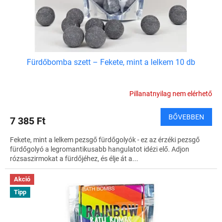
s
t
á
j
a
Fürdőbomba szett – Fekete, mint a lelkem 10 db
Pillanatnyilag nem elérhető
BŐVEBBEN
7 385 Ft
Fekete, mint a lelkem pezsgő fürdőgolyók - ez az érzéki pezsgő
fürdőgolyó a legromantikusabb hangulatot idézi elő. Adjon
rózsaszirmokat a fürdőjéhez, és élje át a...
Akció
Tipp