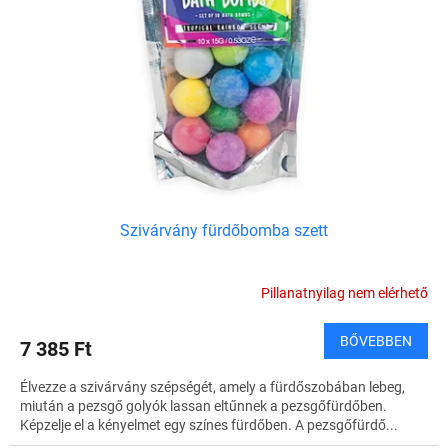
Szivárvány fürdőbomba szett
Pillanatnyilag nem elérhető
BŐVEBBEN
7 385 Ft
Élvezze a szivárvány szépségét, amely a fürdőszobában lebeg,
miután a pezsgő golyók lassan eltűnnek a pezsgőfürdőben.
Képzelje el a kényelmet egy színes fürdőben. A pezsgőfürdő...