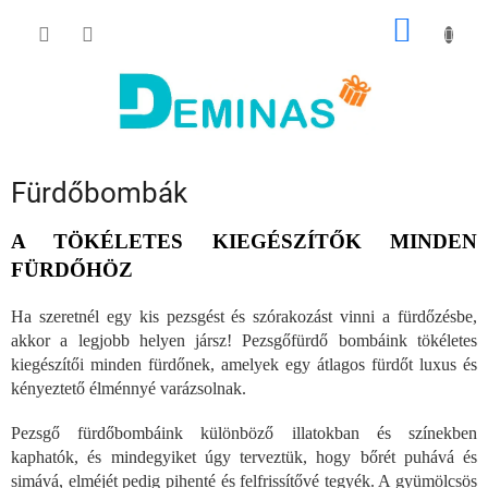
Ugrás
KOSÁR
a
fő
tartalomhoz
Fürdőbombák
A TÖKÉLETES KIEGÉSZÍTŐK MINDEN
FÜRDŐHÖZ
Ha szeretnél egy kis pezsgést és szórakozást vinni a fürdőzésbe,
akkor a legjobb helyen jársz! Pezsgőfürdő bombáink tökéletes
kiegészítői minden fürdőnek, amelyek egy átlagos fürdőt luxus és
kényeztető élménnyé varázsolnak.
Pezsgő fürdőbombáink különböző illatokban és színekben
kaphatók, és mindegyiket úgy terveztük, hogy bőrét puhává és
simává, elméjét pedig pihenté és felfrissítővé tegyék. A gyümölcsös