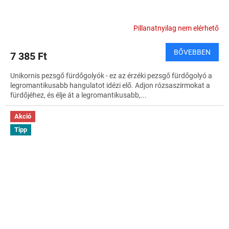
Pillanatnyilag nem elérhető
BŐVEBBEN
7 385 Ft
Unikornis pezsgő fürdőgolyók - ez az érzéki pezsgő fürdőgolyó a
legromantikusabb hangulatot idézi elő. Adjon rózsaszirmokat a
fürdőjéhez, és élje át a legromantikusabb,...
Akció
Tipp