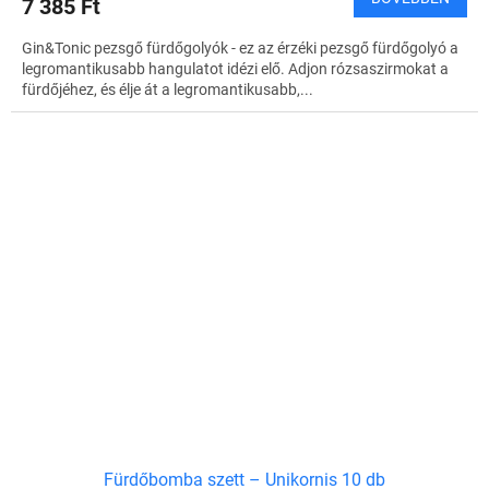
7 385 Ft
Gin&Tonic pezsgő fürdőgolyók - ez az érzéki pezsgő fürdőgolyó a
legromantikusabb hangulatot idézi elő. Adjon rózsaszirmokat a
fürdőjéhez, és élje át a legromantikusabb,...
Fürdőbomba szett – Unikornis 10 db