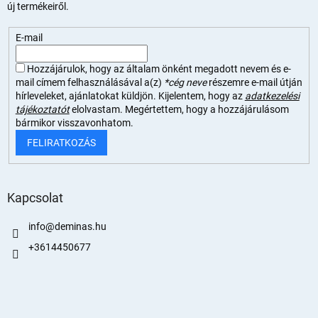
új termékeiről.
E-mail
Hozzájárulok, hogy az általam önként megadott nevem és e-
mail címem felhasználásával a(z)
*cég neve
részemre e-mail útján
hírleveleket, ajánlatokat küldjön. Kijelentem, hogy az
adatkezelési
tájékoztatót
elolvastam. Megértettem, hogy a hozzájárulásom
bármikor visszavonhatom.
FELIRATKOZÁS
Kapcsolat
info
@
deminas.hu
+3614450677