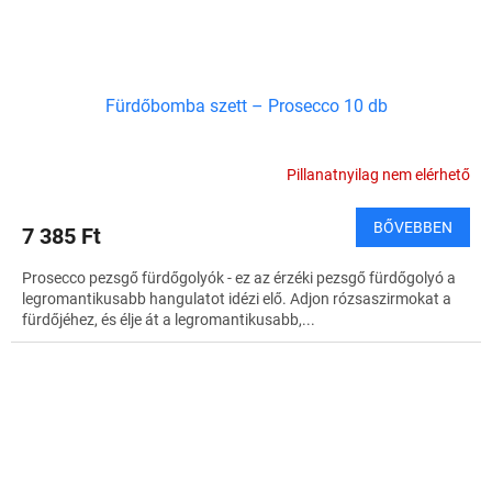
Fürdőbomba szett – Prosecco 10 db
Pillanatnyilag nem elérhető
BŐVEBBEN
7 385 Ft
Prosecco pezsgő fürdőgolyók - ez az érzéki pezsgő fürdőgolyó a
legromantikusabb hangulatot idézi elő. Adjon rózsaszirmokat a
fürdőjéhez, és élje át a legromantikusabb,...