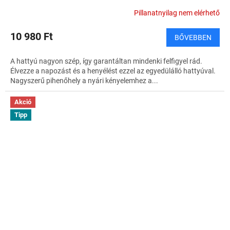
Pillanatnyilag nem elérhető
10 980 Ft
BŐVEBBEN
A hattyú nagyon szép, így garantáltan mindenki felfigyel rád.
Élvezze a napozást és a henyélést ezzel az egyedülálló hattyúval.
Nagyszerű pihenőhely a nyári kényelemhez a...
Akció
Tipp