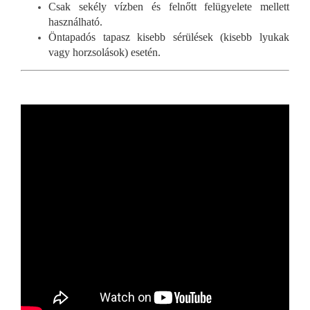
Csak sekély vízben és felnőtt felügyelete mellett
használható.
Öntapadós tapasz kisebb sérülések (kisebb lyukak
vagy horzsolások) esetén.