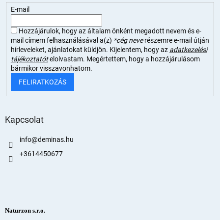
E-mail
Hozzájárulok, hogy az általam önként megadott nevem és e-
mail címem felhasználásával a(z)
*cég neve
részemre e-mail útján
hírleveleket, ajánlatokat küldjön. Kijelentem, hogy az
adatkezelési
tájékoztatót
elolvastam. Megértettem, hogy a hozzájárulásom
bármikor visszavonhatom.
FELIRATKOZÁS
Kapcsolat
info
@
deminas.hu
+3614450677
Naturzon s.r.o.