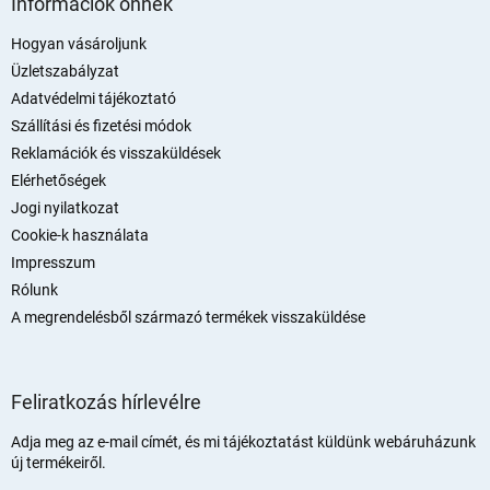
Információk önnek
b
l
Hogyan vásároljunk
é
Üzletszabályzat
c
Adatvédelmi tájékoztató
Szállítási és fizetési módok
Reklamációk és visszaküldések
Elérhetőségek
Jogi nyilatkozat
Cookie-k használata
Impresszum
Rólunk
A megrendelésből származó termékek visszaküldése
Feliratkozás hírlevélre
Adja meg az e-mail címét, és mi tájékoztatást küldünk webáruházunk
új termékeiről.