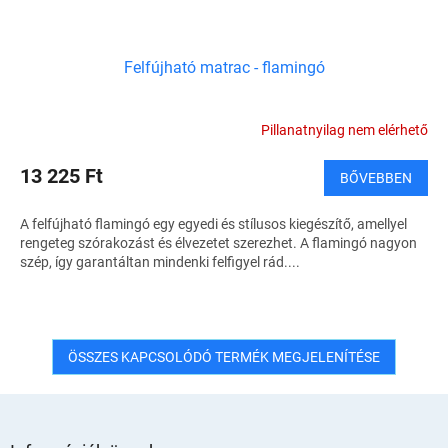
Felfújható matrac - flamingó
Pillanatnyilag nem elérhető
13 225 Ft
BŐVEBBEN
A felfújható flamingó egy egyedi és stílusos kiegészítő, amellyel
rengeteg szórakozást és élvezetet szerezhet. A flamingó nagyon
szép, így garantáltan mindenki felfigyel rád....
ÖSSZES KAPCSOLÓDÓ TERMÉK MEGJELENÍTÉSE
L
á