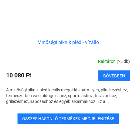
Minőségi piknik pléd - vízálló
Raktáron
(>5 db)
10 080 Ft
BŐVEBBEN
A minőségi piknik pléd ideális megoldás bármilyen, piknikezéshez,
természetben való üldögéléshez, sportoláshoz, túrázáshoz,
grillezéshez, napozáshoz és egyéb alkalmakhoz. Ez a...
ÖSSZES HASONLÓ TERMÉKEK MEGJELENÍTÉSE