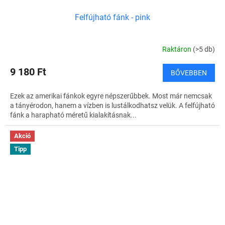
Felfújható fánk - pink
Raktáron
(>5 db)
9 180 Ft
BŐVEBBEN
Ezek az amerikai fánkok egyre népszerűbbek. Most már nemcsak
a tányérodon, hanem a vízben is lustálkodhatsz velük. A felfújható
fánk a harapható méretű kialakításnak...
Akció
Tipp