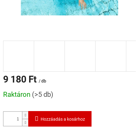
9 180 Ft
/ db
Egységár:
Raktáron
(>5 db)
Hozzáadás a kosárhoz