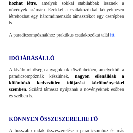
hozhat létre
,
amelyek sokkal stabilabbak lesznek a
növények számára. Ezekkel a csatlakozókkal kényelmesen
létrehozhat egy háromdimenziós támasztékot egy cserépben
is.
A paradicsompóznákhoz praktikus csatlakozókat talál
itt.
IDŐJÁRÁSÁLLÓ
A kiváló minőségű anyagoknak köszönhetően, amelyekből a
paradicsompóznák készülnek,
nagyon ellenállóak a
különböző kedvezőtlen időjárási körülményekkel
szemben
.
Szilárd támaszt nyújtanak a növényeknek esőben
és szélben is.
KÖNNYEN ÖSSZESZERELHETŐ
A hosszabb rudak összeszerelése a paradicsomhoz és más