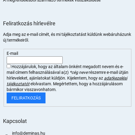
Feliratkozás hírlevélre
Adja meg az e-mail címét, és mi tájékoztatást küldünk webáruházunk
új termékeiről.
E-mail
Hozzájárulok, hogy az általam önként megadott nevem és e-
mail címem felhasználásával a(z)
*cég neve
részemre e-mail útján
hírleveleket, ajánlatokat küldjön. Kijelentem, hogy az
adatkezelési
tájékoztatót
elolvastam. Megértettem, hogy a hozzájárulásom
bármikor visszavonhatom.
FELIRATKOZÁS
Kapcsolat
info
@
deminas.hu