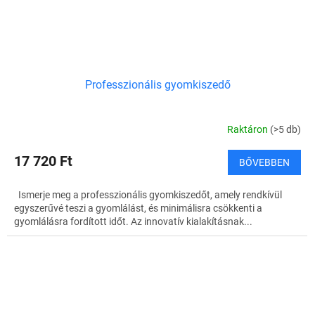
Professzionális gyomkiszedő
Raktáron
(>5 db)
17 720 Ft
BŐVEBBEN
Ismerje meg a professzionális gyomkiszedőt, amely rendkívül
egyszerűvé teszi a gyomlálást, és minimálisra csökkenti a
gyomlálásra fordított időt. Az innovatív kialakításnak...