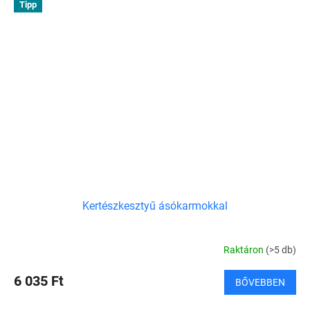
Tipp
Kertészkesztyű ásókarmokkal
Raktáron
(>5 db)
6 035 Ft
BŐVEBBEN