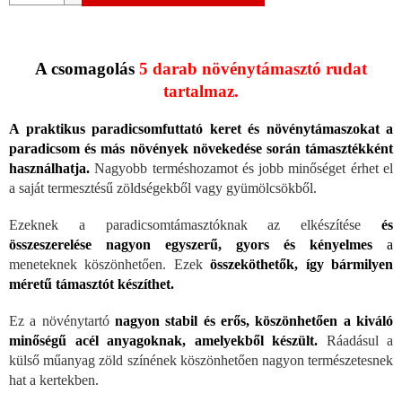
A csomagolás
5 darab növénytámasztó rudat
tartalmaz.
A praktikus paradicsomfuttató keret és növénytámaszokat a
paradicsom és más növények növekedése során támasztékként
használhatja.
Nagyobb terméshozamot és jobb minőséget érhet el
a saját termesztésű zöldségekből vagy gyümölcsökből.
Ezeknek a paradicsomtámasztóknak az elkészítése
és
összeszerelése nagyon egyszerű, gyors és kényelmes
a
meneteknek köszönhetően. Ezek
összeköthetők, így bármilyen
méretű támasztót készíthet.
Ez a növénytartó
nagyon stabil és erős, köszönhetően a kiváló
minőségű acél anyagoknak, amelyekből készült.
Ráadásul a
külső műanyag zöld színének köszönhetően nagyon természetesnek
hat a kertekben.