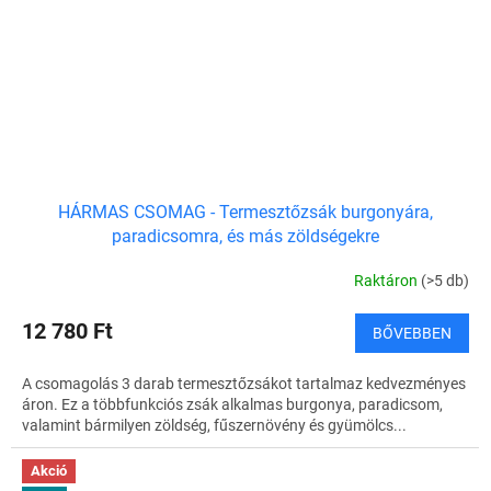
HÁRMAS CSOMAG - Termesztőzsák burgonyára,
paradicsomra, és más zöldségekre
Raktáron
(>5 db)
12 780 Ft
BŐVEBBEN
A csomagolás 3 darab termesztőzsákot tartalmaz kedvezményes
áron. Ez a többfunkciós zsák alkalmas burgonya, paradicsom,
valamint bármilyen zöldség, fűszernövény és gyümölcs...
Akció