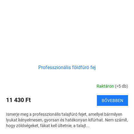
Professzionális földfúró fej
Raktáron
(>5 db)
11 430 Ft
BŐVEBBEN
Ismerje meg a professzionális talajfúró fejet, amellyel bármilyen
lyukat kényelmesen, gyorsan és hatékonyan kifúrhat. Nem számít,
hogy zöldségeket, fákat kell ültetnie, a talajt...