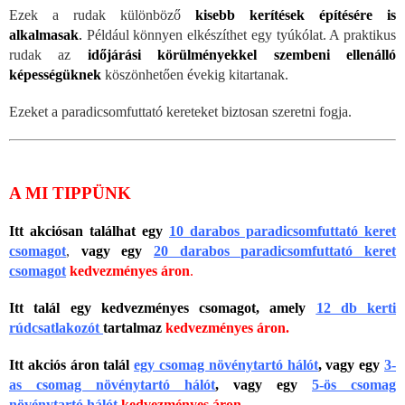
Ezek a rudak különböző
kisebb kerítések építésére is
alkalmasak
.
Például könnyen elkészíthet egy tyúkólat. A praktikus
rudak az
időjárási körülményekkel szembeni ellenálló
képességüknek
köszönhetően évekig kitartanak.
Ezeket a paradicsomfuttató kereteket biztosan szeretni fogja.
A MI TIPPÜNK
Itt akciósan találhat egy
10 darabos paradicsomfuttató keret
csomagot
,
vagy egy
20 darabos paradicsomfuttató keret
csomagot
kedvezményes áron
.
Itt talál egy kedvezményes csomagot, amely
12 db kerti
rúdcsatlakozót
tartalmaz
kedvezményes áron.
Itt akciós áron talál
egy csomag növénytartó hálót
, vagy egy
3-
as csomag növénytartó hálót
, vagy egy
5-ös csomag
növénytartó hálót
kedvezményes áron.