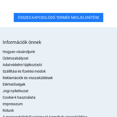
ÖSSZES KAPCSOLÓDÓ TERMÉK MEGJELENÍTÉSE
L
á
Információk önnek
b
l
Hogyan vásároljunk
é
Üzletszabályzat
c
Adatvédelmi tájékoztató
Szállítási és fizetési módok
Reklamációk és visszaküldések
Elérhetőségek
Jogi nyilatkozat
Cookie-k használata
Impresszum
Rólunk
A megrendelésből származó termékek visszaküldése