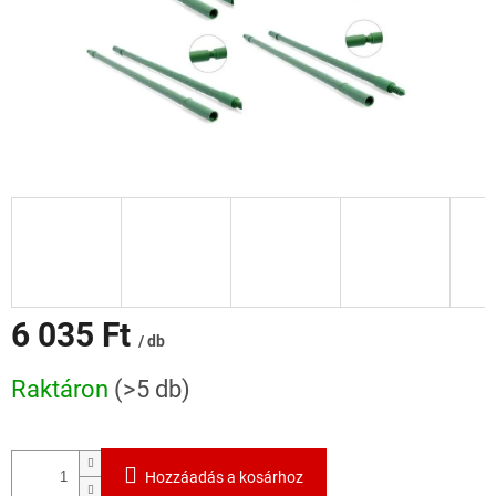
6 035 Ft
/ db
Egységár:
Raktáron
(>5 db)
Hozzáadás a kosárhoz