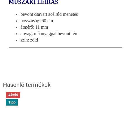
MŰSZAKI LEÍRÁS
bevont csavart acélrúd menetes
hosszúság: 60 cm
átmérő: 11 mm
anyag: műanyaggal bevont fém
szín: zöld
Akció
Tipp