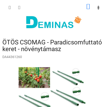
Ugrás
KOSÁR
a
fő
tartalomhoz
ÖTÖS CSOMAG - Paradicsomfuttató
keret - növénytámasz
DA44361260