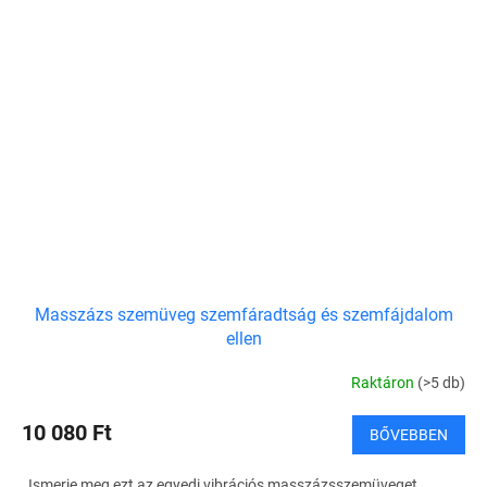
Masszázs szemüveg szemfáradtság és szemfájdalom
ellen
Raktáron
(>5 db)
10 080 Ft
BŐVEBBEN
Ismerje meg ezt az egyedi vibrációs masszázsszemüveget.