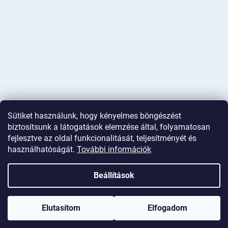
Sütiket használunk, hogy kényelmes böngészést
biztosítsunk a látogatások elemzése által, folyamatosan
fejlesztve az oldal funkcionalitását, teljesítményét és
használhatóságát.
További információk
Shoptet készítette
Beállítások
Copyright 2026
Deminas
. Minden jog fenntartva.
Süti beállítások
szerkesztése
Elutasítom
Elfogadom