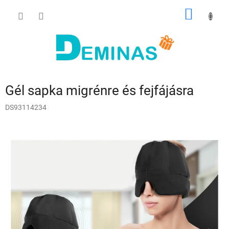
Ugrás
KOSÁR
a
fő
tartalomhoz
Gél sapka migrénre és fejfájásra
DS93114234