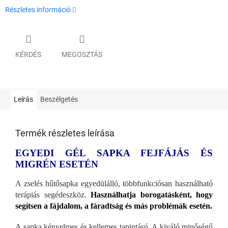
Részletes információ
KÉRDÉS
MEGOSZTÁS
Leírás
Beszélgetés
Termék részletes leírása
EGYEDI GÉL SAPKA FEJFÁJÁS ÉS
MIGRÉN ESETÉN
A zselés hűtősapka egyedülálló, többfunkciósan használható
terápiás segédeszköz.
Használhatja borogatásként, hogy
segítsen a fájdalom, a fáradtság és más problémák esetén.
A sapka kényelmes és kellemes tapintású. A kiváló minőségű