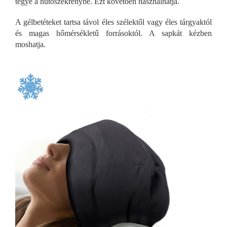
tegye a hűtőszekrénybe. Ezt követően használhatja.
A gélbetéteket tartsa távol éles szélektől vagy éles tárgyaktól
és magas hőmérsékletű forrásoktól. A sapkát kézben
moshatja.