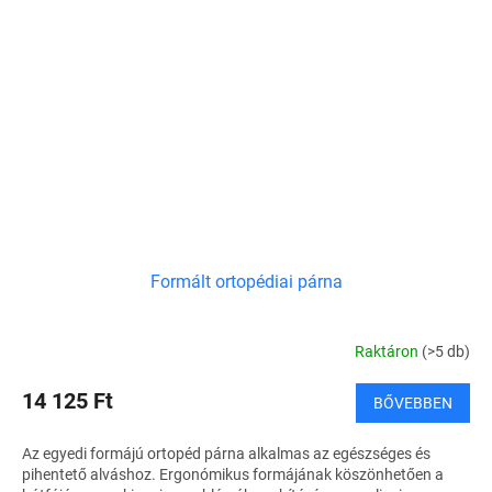
Formált ortopédiai párna
Raktáron
(>5 db)
14 125 Ft
BŐVEBBEN
Az egyedi formájú ortopéd párna alkalmas az egészséges és
pihentető alváshoz. Ergonómikus formájának köszönhetően a