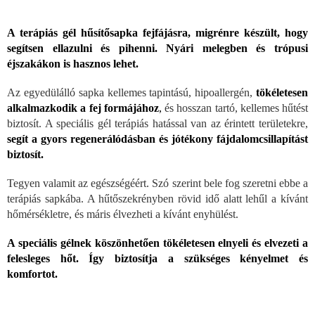
A terápiás gél hűsítősapka fejfájásra, migrénre készült, hogy
segítsen ellazulni és pihenni. Nyári melegben és trópusi
éjszakákon is hasznos lehet.
Az egyedülálló sapka kellemes tapintású, hipoallergén,
tökéletesen
alkalmazkodik a fej formájához
,
és hosszan tartó, kellemes hűtést
biztosít. A speciális gél terápiás hatással van az érintett területekre,
segít a gyors regenerálódásban és jótékony fájdalomcsillapítást
biztosít.
Tegyen valamit az egészségéért. Szó szerint bele fog szeretni ebbe a
terápiás sapkába. A hűtőszekrényben rövid idő alatt lehűl a kívánt
hőmérsékletre, és máris élvezheti a kívánt enyhülést.
A speciális gélnek köszönhetően tökéletesen elnyeli és elvezeti a
felesleges hőt. Így biztosítja a szükséges kényelmet és
komfortot.