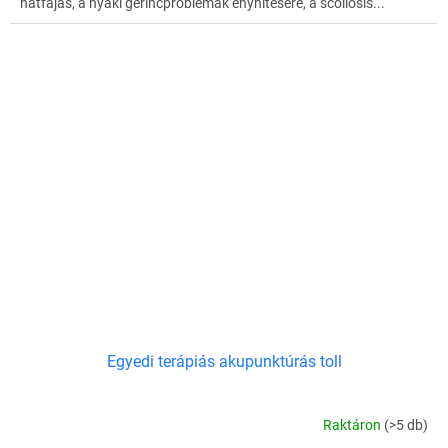
hátfájás, a nyaki gerincproblémák enyhítésére, a scoliosis...
Egyedi terápiás akupunktúrás toll
Raktáron
(>5 db)