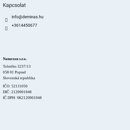
Kapcsolat
info
@
deminas.hu
+3614450677
Naturzon s.r.o.
Tolstého 3237/13
058 01 Poprad
Slovenská republika
IČO: 52131050
DIČ: 2120901948
IČ DPH: SK2120901948