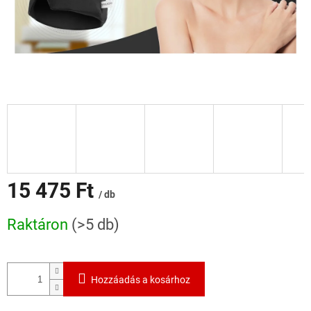
15 475 Ft
/ db
Egységár:
Raktáron
(>5 db)
Hozzáadás a kosárhoz