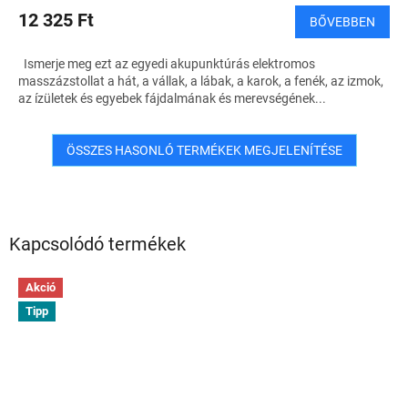
12 325 Ft
BŐVEBBEN
Ismerje meg ezt az egyedi akupunktúrás elektromos
masszázstollat ​​a hát, a vállak, a lábak, a karok, a fenék, az izmok,
az ízületek és egyebek fájdalmának és merevségének...
ÖSSZES HASONLÓ TERMÉKEK MEGJELENÍTÉSE
Kapcsolódó termékek
Akció
Tipp