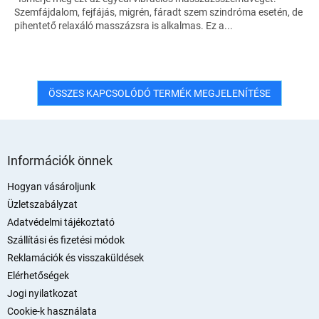
Szemfájdalom, fejfájás, migrén, fáradt szem szindróma esetén, de
pihentető relaxáló masszázsra is alkalmas. Ez a...
ÖSSZES KAPCSOLÓDÓ TERMÉK MEGJELENÍTÉSE
L
á
Információk önnek
b
l
Hogyan vásároljunk
é
Üzletszabályzat
c
Adatvédelmi tájékoztató
Szállítási és fizetési módok
Reklamációk és visszaküldések
Elérhetőségek
Jogi nyilatkozat
Cookie-k használata