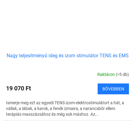
Nagy teljesítményű ideg és izom stimulátor TENS és EMS
Raktáron
(>5 db)
19 070 Ft
BŐVEBBEN
Ismerje meg ezt az egyedi TENS izom-elektrostimulátort a hát, a
vállak, a lábak, a karok, a fenék izmaira, a narancsbőr elleni
terápiás masszázsához és még sok máshoz. Az...