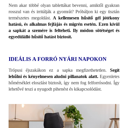
Nem akar többé olyan tablettákat bevenni, amiktől gyakran
rosszul van és irritálják a gyomrát? Próbáljon ki egy tisztán
természetes megoldást.
A kellemesen hűsítő gél jótékony
hatású, és alkalmas fejfájás és migrén esetén. Ezen kívül
a sapkát a szemére is felteheti. Ily módon sötétséget és
egyedülálló hűsítő hatást biztosít.
IDEÁLIS A FORRÓ NYÁRI NAPOKON
Trópusi éjszakákon ez a sapka megfizethetetlen.
Segít
lehűlni és kényelmesen aludni pillanatok alatt.
Egyenletes
hőmérséklet eloszlást biztosít, így nem fog felforrósodni. Így
lehetővé teszi a nyugodt pihenést és kikapcsolódást.