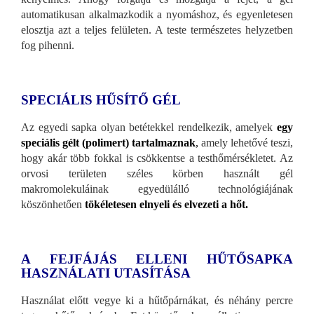
automatikusan alkalmazkodik a nyomáshoz, és egyenletesen
elosztja azt a teljes felületen. A teste természetes helyzetben
fog pihenni.
SPECIÁLIS HŰSÍTŐ GÉL
Az egyedi sapka olyan betétekkel rendelkezik, amelyek
egy
speciális gélt (polimert) tartalmaznak
,
amely lehetővé teszi,
hogy akár több fokkal is csökkentse a testhőmérsékletet. Az
orvosi területen széles körben használt gél
makromolekuláinak egyedülálló technológiájának
köszönhetően
tökéletesen elnyeli és elvezeti a hőt.
A FEJFÁJÁS ELLENI HŰTŐSAPKA
HASZNÁLATI UTASÍTÁSA
Használat előtt vegye ki a hűtőpárnákat, és néhány percre